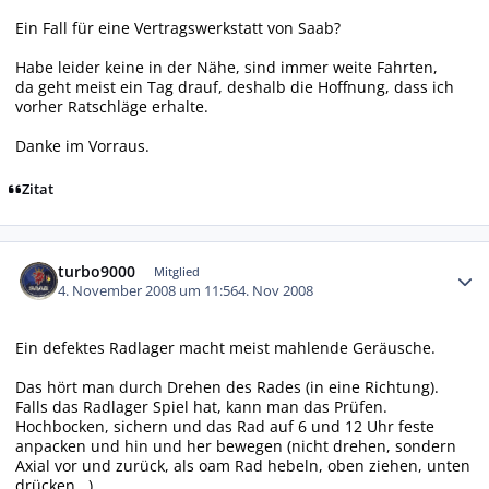
Ein Fall für eine Vertragswerkstatt von Saab?
Habe leider keine in der Nähe, sind immer weite Fahrten,
da geht meist ein Tag drauf, deshalb die Hoffnung, dass ich
vorher Ratschläge erhalte.
Danke im Vorraus.
Zitat
Autor-Statistiken
turbo9000
Mitglied
4. November 2008 um 11:56
4. Nov 2008
Ein defektes Radlager macht meist mahlende Geräusche.
Das hört man durch Drehen des Rades (in eine Richtung).
Falls das Radlager Spiel hat, kann man das Prüfen.
Hochbocken, sichern und das Rad auf 6 und 12 Uhr feste
anpacken und hin und her bewegen (nicht drehen, sondern
Axial vor und zurück, als oam Rad hebeln, oben ziehen, unten
drücken...)....