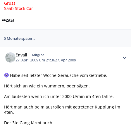
Gruss
Saab Stock Car
Zitat
5 Monate später...
Autor-Statistiken
Envall
Mitglied
27. April 2009 um 21:36
27. Apr 2009
Habe seit letzter Woche Geräusche vom Getriebe.
Hört sich an wie ein wummern, oder sägen.
Am lautesten wenn ich unter 2000 U/min im 4ten fahre.
Hört man auch beim ausrollen mit getretener Kupplung im
4ten.
Der 3te Gang lärmt auch.