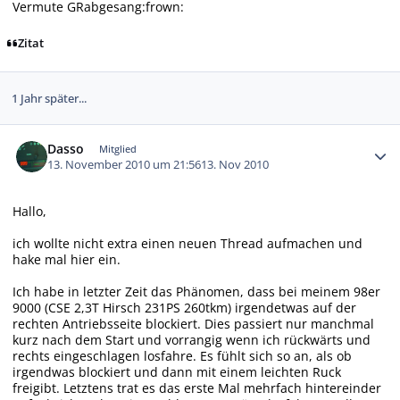
Vermute GRabgesang:frown:
Zitat
1 Jahr später...
Autor-Statistiken
Dasso
Mitglied
13. November 2010 um 21:56
13. Nov 2010
Hallo,
ich wollte nicht extra einen neuen Thread aufmachen und
hake mal hier ein.
Ich habe in letzter Zeit das Phänomen, dass bei meinem 98er
9000 (CSE 2,3T Hirsch 231PS 260tkm) irgendetwas auf der
rechten Antriebsseite blockiert. Dies passiert nur manchmal
kurz nach dem Start und vorrangig wenn ich rückwärts und
rechts eingeschlagen losfahre. Es fühlt sich so an, als ob
irgendwas blockiert und dann mit einem leichten Ruck
freigibt. Letztens trat es das erste Mal mehrfach hintereinder