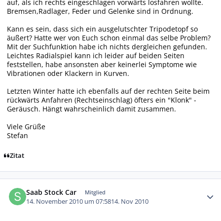
auf, als ich rechts eingeschlagen vorwärts losfahren wollte.
Bremsen,Radlager, Feder und Gelenke sind in Ordnung.
Kann es sein, dass sich ein ausgelutschter Tripodetopf so
äußert? Hatte wer von Euch schon einmal das selbe Problem?
Mit der Suchfunktion habe ich nichts dergleichen gefunden.
Leichtes Radialspiel kann ich leider auf beiden Seiten
feststellen, habe ansonsten aber keinerlei Symptome wie
Vibrationen oder Klackern in Kurven.
Letzten Winter hatte ich ebenfalls auf der rechten Seite beim
rückwärts Anfahren (Rechtseinschlag) öfters ein "Klonk" -
Geräusch. Hängt wahrscheinlich damit zusammen.
Viele Grüße
Stefan
Zitat
Autor-Statistiken
Saab Stock Car
Mitglied
14. November 2010 um 07:58
14. Nov 2010