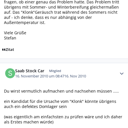
fragen, ob einer genau das Problem hatte. Das Problem tritt
übrigens mit Sommer- und Winterbereifung gleichermaßen
auf. Das "Klonk"Geräusch trat während des Sommers nicht
auf - ich denke, dass es nur abhängig von der
Außentemperatur ist.
Viele Grüße
Stefan
Zitat
Autor-Statistiken
Saab Stock Car
Mitglied
16. November 2010 um 08:47
16. Nov 2010
Du wirst vermutlich aufmachen und nachsehen müssen .....
ein Kandidat für die Ursache vom "Klonk" könnte übrigens
auch ein defektes Domlager sein
(was eigentlich am einfachsten zu prüfen wäre und ich daher
als Erstes machen würde)