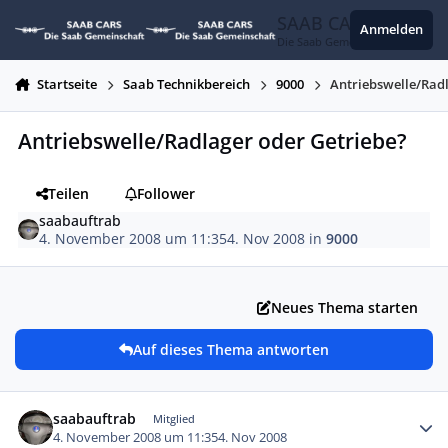
Zum Inhalt springen
SAAB CARS
Anmelden
Die Saab Gemeinschaft
Startseite
Saab Technikbereich
9000
Antriebswelle/Radl
Antriebswelle/Radlager oder Getriebe?
Teilen
Follower
saabauftrab
4. November 2008 um 11:35
4. Nov 2008
in
9000
Neues Thema starten
Auf dieses Thema antworten
Autor-Statistiken
saabauftrab
Mitglied
4. November 2008 um 11:35
4. Nov 2008