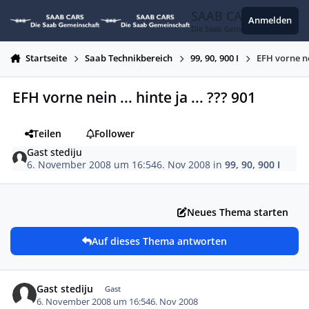
Zum Inhalt springen
SAAB CARS
Anmelden
Die Saab Gemeinschaft
Startseite
Saab Technikbereich
99, 90, 900 I
EFH vorne nei
EFH vorne nein ... hinte ja ... ??? 901
Teilen
Follower
Gast stediju
6. November 2008 um 16:54
6. Nov 2008
in
99, 90, 900 I
Neues Thema starten
Auf dieses Thema antworten
Gast stediju
Gast
6. November 2008 um 16:54
6. Nov 2008