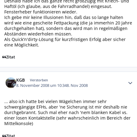
Deshalb habe ich das ganze recht großzügig mit Kriech- und
Haftöl (ich glaube, aus de Fahrradhandel) eingesaut.
Fensterheber funktionieren wieder.
Ich gebe mir keine Illusionen hin, daß das so lange halten
wird wie eine gescheite Fettpackung (die ja immerhin 20 Jahre
durchgehalten hat), sondern das wird man in regelmäßigen
Abständen wiederholen müssen.
Als Quick'n'dirty-Lösung für kurzfristigen Erfolg aber sicher
eine Möglichkeit.
Zitat
Autor-Statistiken
KGB
Verstorben
8. November 2008 um 10:34
8. Nov 2008
... also ich hatte bei vielen Wägelchen immer sehr
schwergängige EFHs, aber 'ne Sicherung ist mir deshalb nie
durchgebrannt. Such mal eher nach 'nem blanken Kabel vs.
einer losen Kontaktstelle (sehr wahrscheinlich im Bereich der
Mittelkonsole)
Zitat