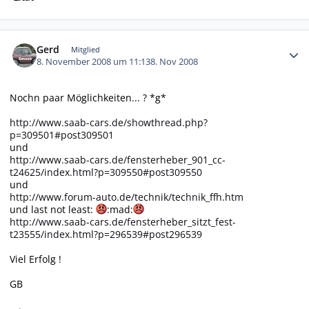
Autor-Statistiken
Gerd
Mitglied
8. November 2008 um 11:13
8. Nov 2008
Nochn paar Möglichkeiten... ? *g*
http://www.saab-cars.de/showthread.php?
p=309501#post309501
und
http://www.saab-cars.de/fensterheber_901_cc-
t24625/index.html?p=309550#post309550
und
http://www.forum-auto.de/technik/technik_ffh.htm
und last not least:
:mad:
http://www.saab-cars.de/fensterheber_sitzt_fest-
t23555/index.html?p=296539#post296539
Viel Erfolg !
GB