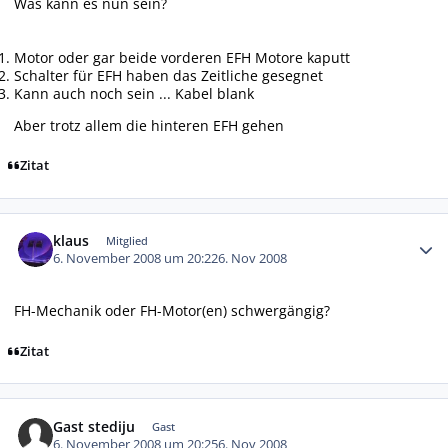
Was kann es nun sein?
Motor oder gar beide vorderen EFH Motore kaputt
Schalter für EFH haben das Zeitliche gesegnet
Kann auch noch sein ... Kabel blank
Aber trotz allem die hinteren EFH gehen
Zitat
Autor-Statistiken
klaus
Mitglied
6. November 2008 um 20:22
6. Nov 2008
FH-Mechanik oder FH-Motor(en) schwergängig?
Zitat
Gast stediju
Gast
6. November 2008 um 20:25
6. Nov 2008