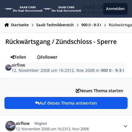
Zum Inhalt springen
SAAB CARS
Anmelden
Die Saab Gemeinschaft
Startseite
Saab Technikbereich
900 II - 9-3 I
Rückwärtsgan
Rückwärtsgang / Zündschloss - Sperre
Teilen
Follower
airflow
12. November 2008 um 16:23
12. Nov 2008
in
900 II - 9-3 I
Neues Thema starten
Auf dieses Thema antworten
Autor-Statistiken
airflow
Mitglied
12. November 2008 um 16:23
12. Nov 2008