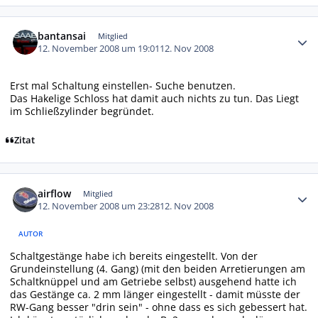
Autor-Statistiken
bantansai
Mitglied
12. November 2008 um 19:01
12. Nov 2008
Erst mal Schaltung einstellen- Suche benutzen.
Das Hakelige Schloss hat damit auch nichts zu tun. Das Liegt
im Schließzylinder begründet.
Zitat
Autor-Statistiken
airflow
Mitglied
12. November 2008 um 23:28
12. Nov 2008
AUTOR
Schaltgestänge habe ich bereits eingestellt. Von der
Grundeinstellung (4. Gang) (mit den beiden Arretierungen am
Schaltknüppel und am Getriebe selbst) ausgehend hatte ich
das Gestänge ca. 2 mm länger eingestellt - damit müsste der
RW-Gang besser "drin sein" - ohne dass es sich gebessert hat.