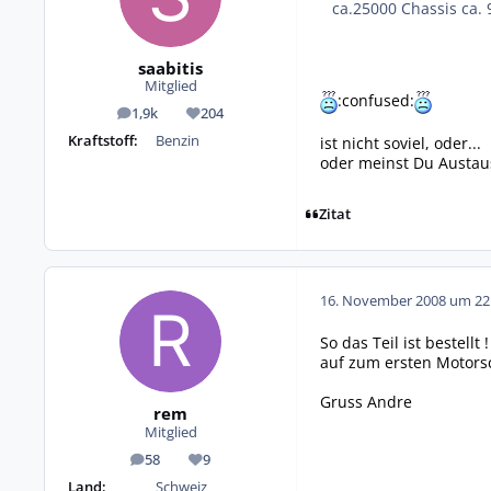
ca.25000 Chassis ca.
saabitis
Mitglied
:confused:
1,9k
204
Beiträge
Reputation
Kraftstoff:
Benzin
ist nicht soviel, oder...
oder meinst Du Austau
Zitat
16. November 2008 um 22
So das Teil ist bestellt !
auf zum ersten Motor
Gruss Andre
rem
Mitglied
58
9
Beiträge
Reputation
Land:
Schweiz