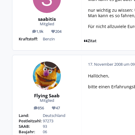
nur wichtig zu wissen:
Man kann es so fahren,
saabitis
Mitglied
Für nicht allzuviele Eu
1,9k
204
Beiträge
Reputation
Kraftstoff:
Benzin
Zitat
17. November 2008 um 09
Hallöchen,
bitte einen Erfahrungsb
Flying Saab
Mitglied
856
47
Beiträge
Reputation
Land:
Deutschland
Postleitzahl:
97273
SAAB:
93
Baujahr:
06