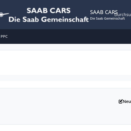
SAAB CARS
Durchs
Die Saab Gemeinschaft
 PPC
Neu