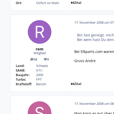
Zitat
Ort:
Oxfort on Main
17. November 2008 um 07
Bin fast geneigt, mic
Bei wem hast Du denn
rem
Bei Elkparts.com ware
Mitglied
58
9
Gruss Andre
Beiträge
Reputation
Land:
Schweiz
SAAB:
9-5 I
Baujahr:
2000
Turbo:
FPT
Zitat
Kraftstoff:
Benzin
17. November 2008 um 08
Man kann es gut über E