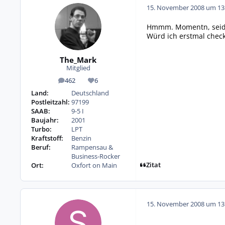
15. November 2008 um 13
Hmmm. Momentn, seid Ih
Würd ich erstmal check
The_Mark
Mitglied
462
6
Beiträge
Reputation
Land:
Deutschland
Postleitzahl:
97199
SAAB:
9-5 I
Baujahr:
2001
Turbo:
LPT
Kraftstoff:
Benzin
Beruf:
Rampensau &
Business-Rocker
Zitat
Ort:
Oxfort on Main
15. November 2008 um 13