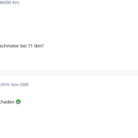
 96000 Km.
schmotor bei 71 tkm?
:29
16. Nov 2008
schaden