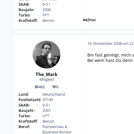
SAAB:
9-5 I
Baujahr:
2000
Turbo:
FPT
Zitat
Kraftstoff:
Benzin
16. November 2008 um 22
Bin fast geneigt, mich
Bei wem hast Du denn 
The_Mark
Mitglied
462
6
Beiträge
Reputation
Land:
Deutschland
Postleitzahl:
97199
SAAB:
9-5 I
Baujahr:
2001
Turbo:
LPT
Kraftstoff:
Benzin
Beruf:
Rampensau &
Business-Rocker