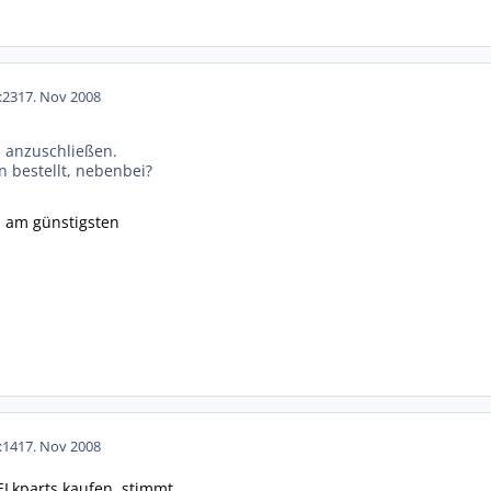
:23
17. Nov 2008
h anzuschließen.
 bestellt, nebenbei?
n am günstigsten
:14
17. Nov 2008
Lkparts kaufen, stimmt,