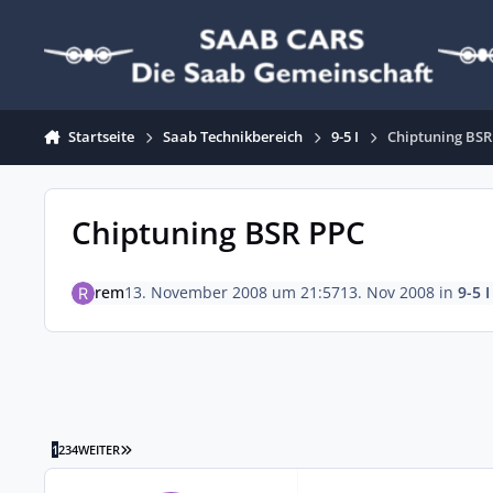
Zum Inhalt springen
Startseite
Saab Technikbereich
9-5 I
Chiptuning BSR
Chiptuning BSR PPC
rem
13. November 2008 um 21:57
13. Nov 2008
in
9-5 I
LETZTE SEITE
1
2
3
4
WEITER