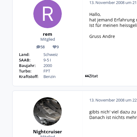
13. November 2008 um 21
Hallo,
hat jemand Erfahrung 
Ist für meinen heissge
rem
Gruss Andre
Mitglied
58
9
Beiträge
Reputation
Land:
Schweiz
SAAB:
9-5 I
Baujahr:
2000
Turbo:
FPT
Zitat
Kraftstoff:
Benzin
13. November 2008 um 22
gibts nich' viel dazu z
Danach ist nichts mehr,
Nightcruiser
Mitglied