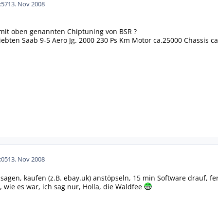
:57
13. Nov 2008
mit oben genannten Chiptuning von BSR ?
liebten Saab 9-5 Aero Jg. 2000 230 Ps Km Motor ca.25000 Chassis c
:05
13. Nov 2008
u sagen, kaufen (z.B. ebay.uk) anstöpseln, 15 min Software drauf, fer
 wie es war, ich sag nur, Holla, die Waldfee