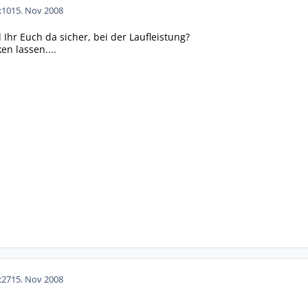
:10
15. Nov 2008
r Euch da sicher, bei der Laufleistung?
en lassen....
:27
15. Nov 2008