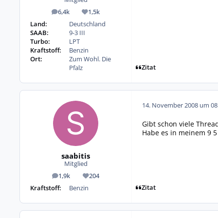
6,4k
1,5k
Beiträge
Reputation
Land:
Deutschland
SAAB:
9-3 III
Turbo:
LPT
Kraftstoff:
Benzin
Ort:
Zum Wohl. Die
Zitat
Pfalz
14. November 2008 um 08
Gibt schon viele Threa
Habe es in meinem 9 5 
saabitis
Mitglied
1,9k
204
Beiträge
Reputation
Zitat
Kraftstoff:
Benzin