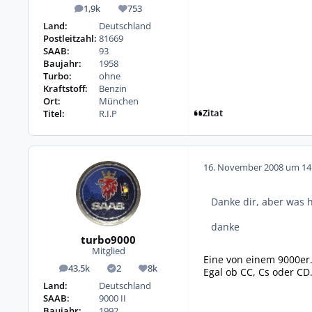
1,9k
753
Beiträge
Reputation
Land:
Deutschland
Postleitzahl:
81669
SAAB:
93
Baujahr:
1958
Turbo:
ohne
Kraftstoff:
Benzin
Ort:
München
Zitat
Titel:
R.I.P
16. November 2008 um 14
Danke dir, aber was h
danke
turbo9000
Mitglied
Eine von einem 9000er
43,5k
2
8k
Egal ob CC, Cs oder CD.
Beiträge
Lösungen
Reputation
Land:
Deutschland
SAAB:
9000 II
Baujahr:
1992