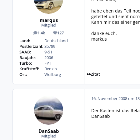
habe eben das Teil noch
gefettet und sieht nor
marqus
Kann mir das einer gen
Mitglied
danke euch,
1,4k
127
Beiträge
Reputation
markus
Land:
Deutschland
Postleitzahl:
35789
SAAB:
9-5 I
Baujahr:
2006
Turbo:
FPT
Kraftstoff:
Benzin
Zitat
Ort:
Weilburg
16. November 2008 um 13
Der Kasten ist das Rela
DanSaab
DanSaab
Mitglied