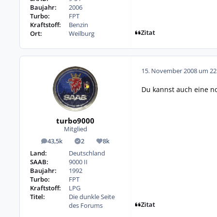
Baujahr:
2006
Turbo:
FPT
Kraftstoff:
Benzin
Zitat
Ort:
Weilburg
15. November 2008 um 22
Du kannst auch eine no
turbo9000
Mitglied
43,5k
2
8k
Beiträge
Lösungen
Reputation
Land:
Deutschland
SAAB:
9000 II
Baujahr:
1992
Turbo:
FPT
Kraftstoff:
LPG
Titel:
Die dunkle Seite
Zitat
des Forums