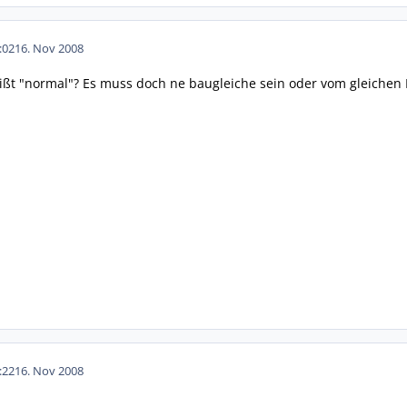
:02
16. Nov 2008
ißt "normal"? Es muss doch ne baugleiche sein oder vom gleichen H
:22
16. Nov 2008