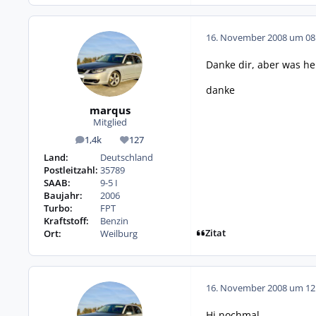
16. November 2008 um 08
Danke dir, aber was he
danke
marqus
Mitglied
1,4k
127
Beiträge
Reputation
Land:
Deutschland
Postleitzahl:
35789
SAAB:
9-5 I
Baujahr:
2006
Turbo:
FPT
Kraftstoff:
Benzin
Zitat
Ort:
Weilburg
16. November 2008 um 12
Hi nochmal,