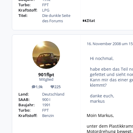
Turbo:
FPT
Kraftstoff:
LPG
Titel:
Die dunkle Seite
Zitat
des Forums
16. November 2008 um 15
Hi nochmal,
habe eben das Teil no
901flpt
gefettet und sieht no
Kann mir das einer g
Mitglied
klemmt?
1,9k
225
Beiträge
Reputation
Land:
Deutschland
danke euch,
SAAB:
900 I
markus
Baujahr:
1991
Turbo:
FPT
Moin Markus,
Kraftstoff:
Benzin
unter dem Plastikkrams
Motordrehung bewegt. 