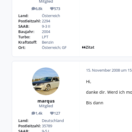
Mitglied
6,8k
573
Beiträge
Reputation
Land:
Österreich
Postleitzahl:
2294
SAAB:
9-3 II
Baujahr:
2004
Turbo:
LPT
Kraftstoff:
Benzin
Zitat
Ort:
Österreich; GF
15. November 2008 um 15
Hi,
danke dir. Werd ich mo
marqus
Bis dann
Mitglied
1,4k
127
Beiträge
Reputation
Land:
Deutschland
Postleitzahl:
35789
SAAB:
9-5 I