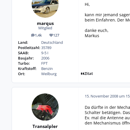
Hi,
kann mir jemand sagen,
beim Einfahren. Der Mot
marqus
Mitglied
danke euch,
Markus
1,4k
127
Beiträge
Reputation
Land:
Deutschland
Postleitzahl:
35789
SAAB:
9-5 I
Baujahr:
2006
Turbo:
FPT
Kraftstoff:
Benzin
Zitat
Ort:
Weilburg
15. November 2008 um 15
Da dürfte in der Mecha
Schalter betätigen. Da
Ev. mal die Antenne au
den Mechanismus öffnen
Transalpler