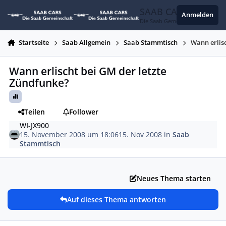
Zum Inhalt springen
SAAB CARS
Anmelden
Die Saab Gemeinschaft
Startseite
Saab Allgemein
Saab Stammtisch
Wann erlis
Wann erlischt bei GM der letzte
Zündfunke?
Teilen
Follower
WI-JX900
15. November 2008 um 18:06
15. Nov 2008
in
Saab
Stammtisch
Neues Thema starten
Auf dieses Thema antworten