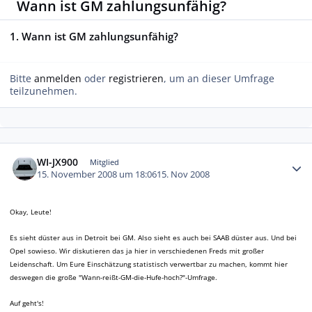
Wann ist GM zahlungsunfähig?
1. Wann ist GM zahlungsunfähig?
Bitte
anmelden
oder
registrieren
, um an dieser Umfrage
teilzunehmen.
Autor-Statistiken
WI-JX900
Mitglied
15. November 2008 um 18:06
15. Nov 2008
Okay, Leute!
Es sieht düster aus in Detroit bei GM. Also sieht es auch bei SAAB düster aus. Und bei
Opel sowieso. Wir diskutieren das ja hier in verschiedenen Freds mit großer
Leidenschaft. Um Eure Einschätzung statistisch verwertbar zu machen, kommt hier
deswegen die große "Wann-reißt-GM-die-Hufe-hoch?"-Umfrage.
Auf geht's!