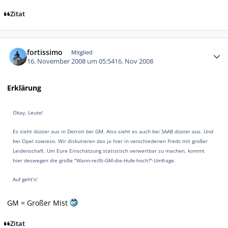
Zitat
Autor-Statistiken
fortissimo
Mitglied
16. November 2008 um 05:54
16. Nov 2008
Erklärung
Okay, Leute!
Es sieht düster aus in Detroit bei GM. Also sieht es auch bei SAAB düster aus. Und
bei Opel sowieso. Wir diskutieren das ja hier in verschiedenen Freds mit großer
Leidenschaft. Um Eure Einschätzung statistisch verwertbar zu machen, kommt
hier deswegen die große "Wann-reißt-GM-die-Hufe-hoch?"-Umfrage.
Auf geht's!
GM = Großer Mist
Zitat