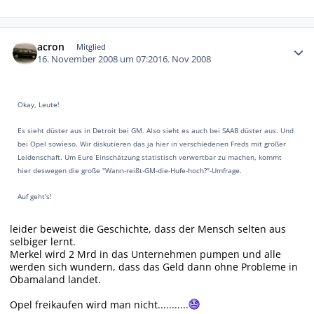
Autor-Statistiken
acron
Mitglied
16. November 2008 um 07:20
16. Nov 2008
Okay, Leute!
Es sieht düster aus in Detroit bei GM. Also sieht es auch bei SAAB düster aus. Und
bei Opel sowieso. Wir diskutieren das ja hier in verschiedenen Freds mit großer
Leidenschaft. Um Eure Einschätzung statistisch verwertbar zu machen, kommt
hier deswegen die große "Wann-reißt-GM-die-Hufe-hoch?"-Umfrage.
Auf geht's!
leider beweist die Geschichte, dass der Mensch selten aus
selbiger lernt.
Merkel wird 2 Mrd in das Unternehmen pumpen und alle
werden sich wundern, dass das Geld dann ohne Probleme in
Obamaland landet.
Opel freikaufen wird man nicht...........