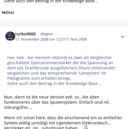
Siehe auch den Beitrag in der Knowledge Base...
Zitat
Autor-Statistiken
turbo9000
Mitglied
17. November 2008 um 12:57
17. Nov 2008
nee, nee - bei meinem ist(sind) es zwei als Vergleicher
geschaltete Operationsverstärker die die Spannung an
dem (als Drahtbrücke ausgeführten) Shunt miteinander
vergleichen und das entsprechende 'Lämpchen' im
Piktogramm zum erhellen bringt.
Siehe auch den Beitrag in der Knowledge Base...
Nun, dann ist die neue Version evtl. so...die alten
funktionieren über das Spulensystem. Einfach und rel.
störungsfrei....
Wenn ich schon höre, dass die anscheinend ein so einfaches
System (völlig unnötig) mit irgendeinem Elektroniksch...
Verstärker etc..pp...substituiert haben....
...