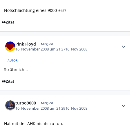
Notschlachtung eines 9000-ers?
Zitat
Autor-Statistiken
Pink Floyd
Mitglied
16. November 2008 um 21:37
16. Nov 2008
AUTOR
So ähnlich...
Zitat
Autor-Statistiken
turbo9000
Mitglied
16. November 2008 um 21:39
16. Nov 2008
Hat mit der AHK nichts zu tun.