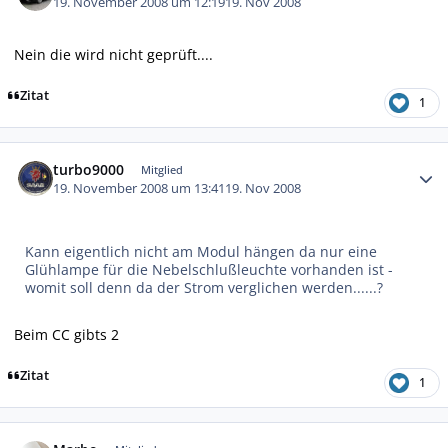
19. November 2008 um 12:19
19. Nov 2008
Nein die wird nicht geprüft....
Zitat
1
Autor-Statistiken
turbo9000
Mitglied
19. November 2008 um 13:41
19. Nov 2008
Kann eigentlich nicht am Modul hängen da nur eine
Glühlampe für die Nebelschlußleuchte vorhanden ist -
womit soll denn da der Strom verglichen werden......?
Beim CC gibts 2
Zitat
1
Autor-Statistiken