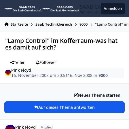
Zum Inhalt springen
SAAB CARS
Anmelden
Die Saab Gemeinschaft
Startseite
Saab Technikbereich
9000
"Lamp Control" im 
"Lamp Control" im Kofferraum-was hat
es damit auf sich?
Teilen
Follower
Pink Floyd
16. November 2008 um 20:51
16. Nov 2008
in
9000
Neues Thema starten
Auf dieses Thema antworten
Autor-Statistiken
Pink Floyd
Mitglied