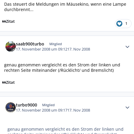
Das steuert die Meldungen im Mäusekino, wenn eine Lampe
durchbrennt...
Zitat
1
Autor-Statistiken
saab900turbo
Mitglied
17. November 2008 um 09:12
17. Nov 2008
genau genommen vergleicht es den Strom der linken und
rechten Seite miteinander (/Rücklicht/ und Bremslicht)
Zitat
Autor-Statistiken
turbo9000
Mitglied
17. November 2008 um 09:17
17. Nov 2008
genau genommen vergleicht es den Strom der linken und