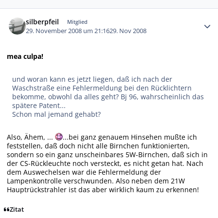
Autor-Statistiken
silberpfeil
Mitglied
29. November 2008 um 21:16
29. Nov 2008
mea culpa!
und woran kann es jetzt liegen, daß ich nach der
Waschstraße eine Fehlermeldung bei den Rücklichtern
bekomme, obwohl da alles geht? Bj 96, wahrscheinlich das
spätere Patent...
Schon mal jemand gehabt?
Also, Ähem, ...
...bei ganz genauem Hinsehen mußte ich
feststellen, daß doch nicht alle Birnchen funktionierten,
sondern so ein ganz unscheinbares 5W-Birnchen, daß sich in
der CS-Rückleuchte noch versteckt, es nicht getan hat. Nach
dem Auswechelsen war die Fehlermeldung der
Lampenkontrolle verschwunden. Also neben dem 21W
Hauptrückstrahler ist das aber wirklich kaum zu erkennen!
Zitat