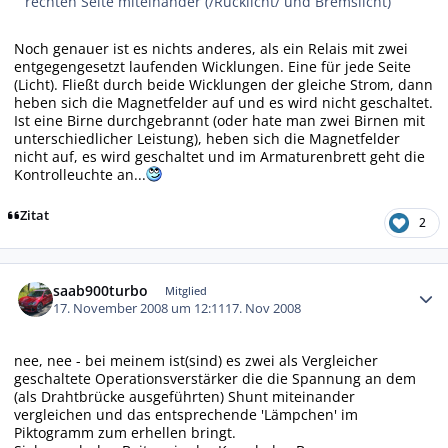
rechten Seite miteinander (/Rücklicht/ und Bremslicht)
Noch genauer ist es nichts anderes, als ein Relais mit zwei
entgegengesetzt laufenden Wicklungen. Eine für jede Seite
(Licht). Fließt durch beide Wicklungen der gleiche Strom, dann
heben sich die Magnetfelder auf und es wird nicht geschaltet.
Ist eine Birne durchgebrannt (oder hate man zwei Birnen mit
unterschiedlicher Leistung), heben sich die Magnetfelder
nicht auf, es wird geschaltet und im Armaturenbrett geht die
Kontrolleuchte an...
Zitat
2
Autor-Statistiken
saab900turbo
Mitglied
17. November 2008 um 12:11
17. Nov 2008
nee, nee - bei meinem ist(sind) es zwei als Vergleicher
geschaltete Operationsverstärker die die Spannung an dem
(als Drahtbrücke ausgeführten) Shunt miteinander
vergleichen und das entsprechende 'Lämpchen' im
Piktogramm zum erhellen bringt.