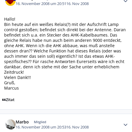
16. November 2008 um 20:51
16. Nov 2008
Hallo!
Bin heute auf ein weißes Relais(?) mit der Aufschrift Lamp
control gestoßen; befindet sich direkt bei der Antenne. Daran
befindet sich u.a. ein Stecker des AHK-Kabelbaumes. Das
gleiche Relais habe nun auch beim anderen 9000 entdeckt,
ohne AHK. Wenn ich die AHK abbaue, was muß anstelle
dessen dran?? Welche Funktion hat dieses Relais (oder was
auch immer das sein soll) eigentlich? Ist das etwas AHK-
spezifisches?? Für rasche Antworten Eurerseits wäre ich echt
dankbar, denn ich stehe mit der Sache unter erheblichem
Zeitdruck!
Vielen Dank!!!
Gruß,
Marcus
Zitat
Autor-Statistiken
Marbo
Mitglied
16. November 2008 um 20:53
16. Nov 2008