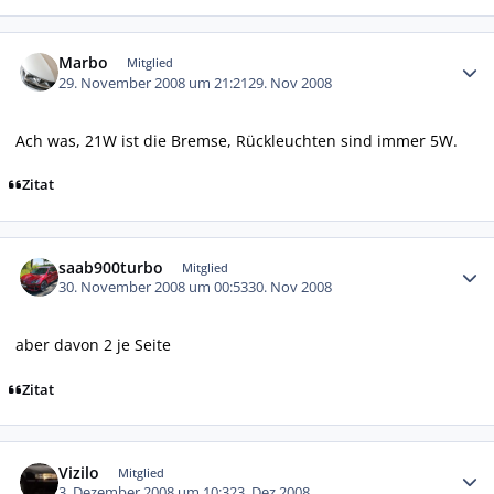
Autor-Statistiken
Marbo
Mitglied
29. November 2008 um 21:21
29. Nov 2008
Ach was, 21W ist die Bremse, Rückleuchten sind immer 5W.
Zitat
Autor-Statistiken
saab900turbo
Mitglied
30. November 2008 um 00:53
30. Nov 2008
aber davon 2 je Seite
Zitat
Autor-Statistiken
Vizilo
Mitglied
3. Dezember 2008 um 10:32
3. Dez 2008