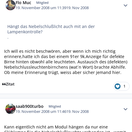
Flo Muc
Mitglied
19. November 2008 um 11:39
19. Nov 2008
Hängt das Nebelschlußlicht auch mit an der
Lampenkontrolle?
.
Ich will es nicht beschwören, aber wenn ich mich richtig
erinnere,hatte ich das bei einem 91er 9k.Anzeige für defekte
Birne hinten obwohl alle leuchteten. Austausch des (defekten)
Nebelschlussleuchtenbirnchens (wat´n Wort) brachte Abhilfe.
Ob meine Erinnerung trügt, weiss aber sicher jemand hier.
Zitat
1
Autor-Statistiken
saab900turbo
Mitglied
19. November 2008 um 11:46
19. Nov 2008
Kann eigentlich nicht am Modul hängen da nur eine