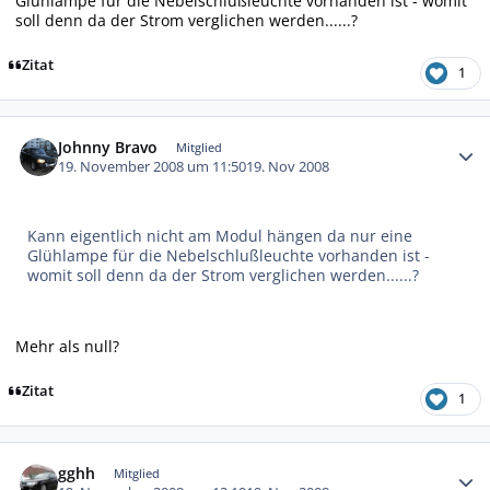
Glühlampe für die Nebelschlußleuchte vorhanden ist - womit
soll denn da der Strom verglichen werden......?
Zitat
1
Autor-Statistiken
Johnny Bravo
Mitglied
19. November 2008 um 11:50
19. Nov 2008
Kann eigentlich nicht am Modul hängen da nur eine
Glühlampe für die Nebelschlußleuchte vorhanden ist -
womit soll denn da der Strom verglichen werden......?
Mehr als null?
Zitat
1
Autor-Statistiken
gghh
Mitglied