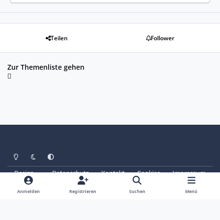
Teilen
Follower
Zur Themenliste gehen
Heller Modus
Dunkler Modus
Systemeinstellung
Design
Datenschutz
Kontakt
Cookies
Impressum
© Copyright 2025 - SAABoteure e. V.
Powered by
Invision Community
Anmelden
Registrieren
Suchen
Menü