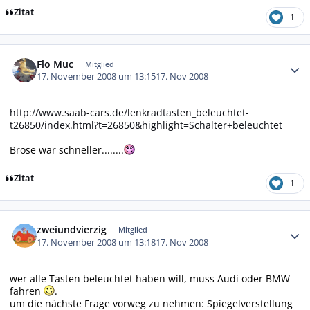
Zitat
1
Autor-Statistiken
Flo Muc
Mitglied
17. November 2008 um 13:15
17. Nov 2008
http://www.saab-cars.de/lenkradtasten_beleuchtet-
t26850/index.html?t=26850&highlight=Schalter+beleuchtet
Brose war schneller........
Zitat
1
Autor-Statistiken
zweiundvierzig
Mitglied
17. November 2008 um 13:18
17. Nov 2008
wer alle Tasten beleuchtet haben will, muss Audi oder BMW
fahren
.
um die nächste Frage vorweg zu nehmen: Spiegelverstellung