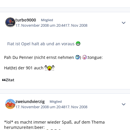
Autor-Statistiken
turbo9000
Mitglied
17. November 2008 um 20:44
17. Nov 2008
Fiat ist Opel halt ab und an voraus
Pah Du Penner (nicht ernst nehmen
)
:tongue:
Hat(te) der 901 auch
Zitat
Autor-Statistiken
zweiundvierzig
Mitglied
17. November 2008 um 20:48
17. Nov 2008
*lol* es macht immer wieder Spaß, auf dem Thema
herumzureiten:beer: