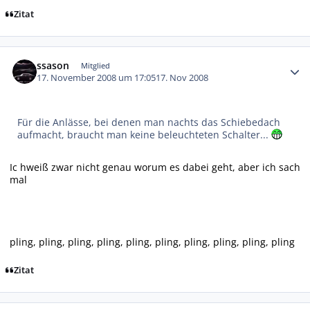
Zitat
Autor-Statistiken
ssason
Mitglied
17. November 2008 um 17:05
17. Nov 2008
Für die Anlässe, bei denen man nachts das Schiebedach
aufmacht, braucht man keine beleuchteten Schalter...
Ic hweiß zwar nicht genau worum es dabei geht, aber ich sach
mal
pling, pling, pling, pling, pling, pling, pling, pling, pling, pling
Zitat
Autor-Statistiken