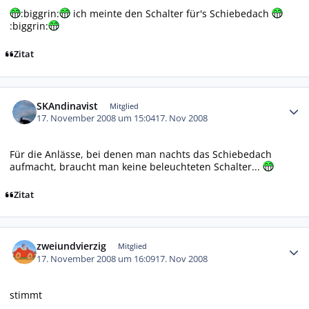
:biggrin:
ich meinte den Schalter für's Schiebedach
:biggrin:
Zitat
Autor-Statistiken
SKAndinavist
Mitglied
17. November 2008 um 15:04
17. Nov 2008
Für die Anlässe, bei denen man nachts das Schiebedach
aufmacht, braucht man keine beleuchteten Schalter...
Zitat
Autor-Statistiken
zweiundvierzig
Mitglied
17. November 2008 um 16:09
17. Nov 2008
stimmt