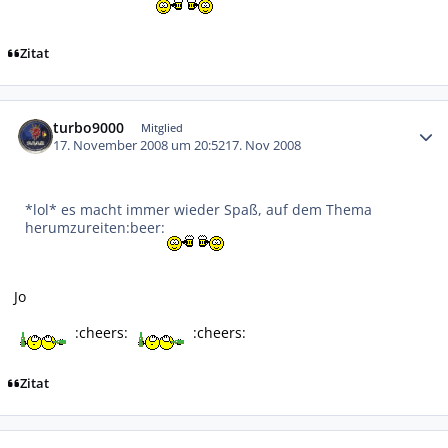
Zitat
Autor-Statistiken
turbo9000
Mitglied
17. November 2008 um 20:52
17. Nov 2008
*lol* es macht immer wieder Spaß, auf dem Thema
herumzureiten:beer:
Jo
:cheers:
:cheers:
Zitat
Autor-Statistiken