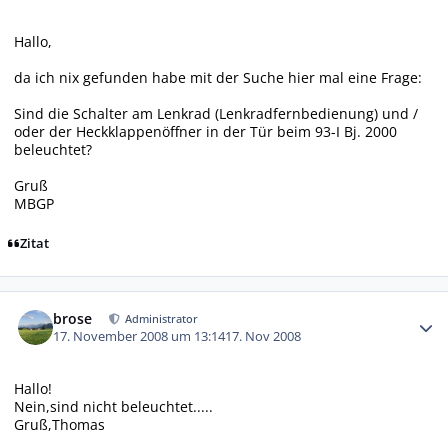
Hallo,
da ich nix gefunden habe mit der Suche hier mal eine Frage:
Sind die Schalter am Lenkrad (Lenkradfernbedienung) und /
oder der Heckklappenöffner in der Tür beim 93-I Bj. 2000
beleuchtet?
Gruß
MBGP
Zitat
Autor-Statistiken
brose
Administrator
17. November 2008 um 13:14
17. Nov 2008
Hallo!
Nein,sind nicht beleuchtet.....
Gruß,Thomas