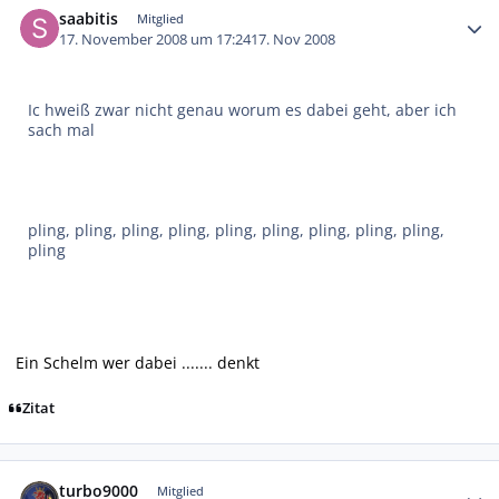
saabitis
Mitglied
17. November 2008 um 17:24
17. Nov 2008
Ic hweiß zwar nicht genau worum es dabei geht, aber ich
sach mal
pling, pling, pling, pling, pling, pling, pling, pling, pling,
pling
Ein Schelm wer dabei ....... denkt
Zitat
Autor-Statistiken
turbo9000
Mitglied