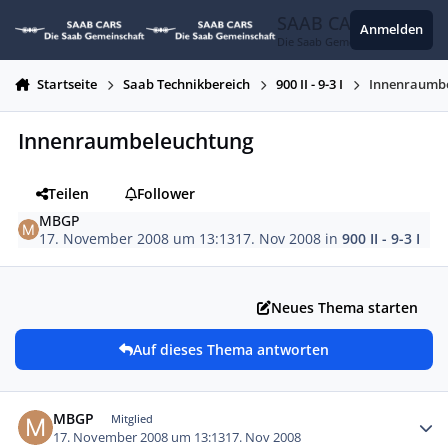
Zum Inhalt springen
SAAB CARS
Anmelden
Die Saab Gemeinschaft
Startseite
Saab Technikbereich
900 II - 9-3 I
Innenraumb
Innenraumbeleuchtung
Teilen
Follower
MBGP
17. November 2008 um 13:13
17. Nov 2008
in
900 II - 9-3 I
Neues Thema starten
Auf dieses Thema antworten
Autor-Statistiken
MBGP
Mitglied
17. November 2008 um 13:13
17. Nov 2008