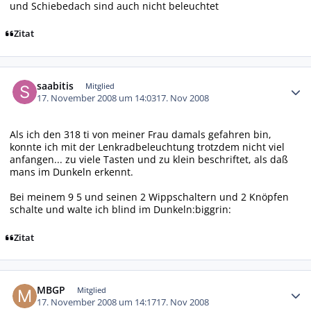
und Schiebedach sind auch nicht beleuchtet
Zitat
Autor-Statistiken
saabitis
Mitglied
17. November 2008 um 14:03
17. Nov 2008
Als ich den 318 ti von meiner Frau damals gefahren bin,
konnte ich mit der Lenkradbeleuchtung trotzdem nicht viel
anfangen... zu viele Tasten und zu klein beschriftet, als daß
mans im Dunkeln erkennt.
Bei meinem 9 5 und seinen 2 Wippschaltern und 2 Knöpfen
schalte und walte ich blind im Dunkeln:biggrin:
Zitat
Autor-Statistiken
MBGP
Mitglied
17. November 2008 um 14:17
17. Nov 2008