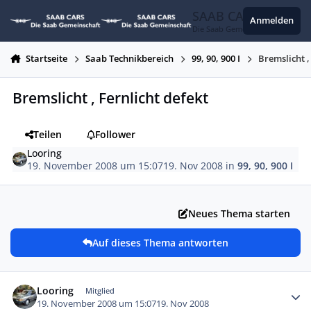
Zum Inhalt springen
SAAB CARS
Anmelden
Die Saab Gemeinschaft
Startseite
Saab Technikbereich
99, 90, 900 I
Bremslicht ,
Bremslicht , Fernlicht defekt
Teilen
Follower
Looring
19. November 2008 um 15:07
19. Nov 2008
in
99, 90, 900 I
Neues Thema starten
Auf dieses Thema antworten
Autor-Statistiken
Looring
Mitglied
19. November 2008 um 15:07
19. Nov 2008