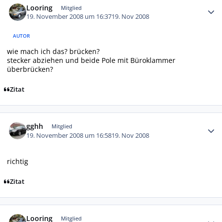
Looring
Mitglied
19. November 2008 um 16:37
19. Nov 2008
AUTOR
wie mach ich das? brücken?
stecker abziehen und beide Pole mit Büroklammer
überbrücken?
Zitat
Autor-Statistiken
gghh
Mitglied
19. November 2008 um 16:58
19. Nov 2008
richtig
Zitat
Autor-Statistiken
Looring
Mitglied