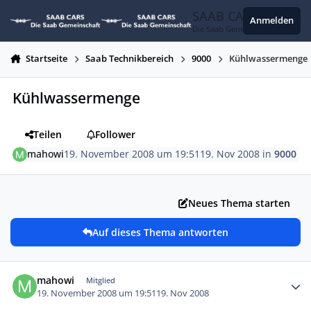
Zum Inhalt springen
SAAB CARS
Anmelden
Die Saab Gemeinschaft
Startseite
Saab Technikbereich
9000
Kühlwassermenge
Kühlwassermenge
Teilen
Follower
mahowi
19. November 2008 um 19:51
19. Nov 2008
in
9000
Neues Thema starten
Auf dieses Thema antworten
Autor-Statistiken
mahowi
Mitglied
19. November 2008 um 19:51
19. Nov 2008