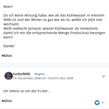
Moin!
Da ich keine Ahnung habe, wie alt das Kühlwasser in meinem
9000 ist und der Winter so gut wie da ist, wollte ich jetzt mal
wechseln.
Weiß vielleicht jemand, wieviel Kühlwasser da reinkommt,
damit ich mir die entsprechende Menge Frostschutz besorgen
kann?
Danke!
Zitat
Autor-Statistiken
turbo9000
Mitglied
19. November 2008 um 19:53
19. Nov 2008
Ich meine so um die 9 Liter...
Zitat
1