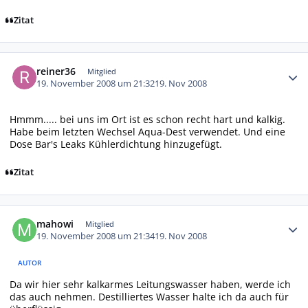
Zitat
Autor-Statistiken
reiner36
Mitglied
19. November 2008 um 21:32
19. Nov 2008
Hmmm..... bei uns im Ort ist es schon recht hart und kalkig.
Habe beim letzten Wechsel Aqua-Dest verwendet. Und eine
Dose Bar's Leaks Kühlerdichtung hinzugefügt.
Zitat
Autor-Statistiken
mahowi
Mitglied
19. November 2008 um 21:34
19. Nov 2008
AUTOR
Da wir hier sehr kalkarmes Leitungswasser haben, werde ich
das auch nehmen. Destilliertes Wasser halte ich da auch für