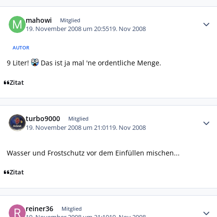
Autor-Statistiken
mahowi
Mitglied
19. November 2008 um 20:55
19. Nov 2008
AUTOR
9 Liter!
Das ist ja mal 'ne ordentliche Menge.
Zitat
Autor-Statistiken
turbo9000
Mitglied
19. November 2008 um 21:01
19. Nov 2008
Wasser und Frostschutz vor dem Einfüllen mischen...
Zitat
Autor-Statistiken
reiner36
Mitglied