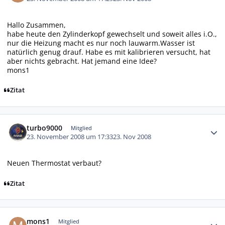
Hallo Zusammen,
habe heute den Zylinderkopf gewechselt und soweit alles i.O.,
nur die Heizung macht es nur noch lauwarm.Wasser ist
natürlich genug drauf. Habe es mit kalibrieren versucht, hat
aber nichts gebracht. Hat jemand eine Idee?
mons1
Zitat
Autor-Statistiken
turbo9000
Mitglied
23. November 2008 um 17:33
23. Nov 2008
Neuen Thermostat verbaut?
Zitat
Autor-Statistiken
mons1
Mitglied