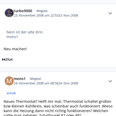
Autor-Statistiken
turbo9000
Mitglied
23. November 2008 um 22:53
23. Nov 2008
Nein ist der alte drin.
mons1
Neu machen!
Zitat
Autor-Statistiken
mons1
Mitglied
24. November 2008 um 08:56
24. Nov 2008
AUTOR
Neues Thermostat? Helft mir mal, Thermostat schaltet großen
bzw kleinen Kühlkreis, was scheinbar auch funktioniert. Wieso
kann die Heizung dann nicht richtig funktionieren? Welchen
sollte man nehmen, Schaltpunkt 82 oder 89?