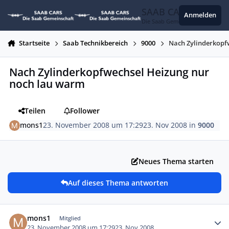
Zum Inhalt springen
SAAB CARS
Anmelden
Die Saab Gemeinschaft
Startseite
Saab Technikbereich
9000
Nach Zylinderkopf
Nach Zylinderkopfwechsel Heizung nur
noch lau warm
Teilen
Follower
mons1
23. November 2008 um 17:29
23. Nov 2008
in
9000
Neues Thema starten
Auf dieses Thema antworten
Autor-Statistiken
mons1
Mitglied
23. November 2008 um 17:29
23. Nov 2008