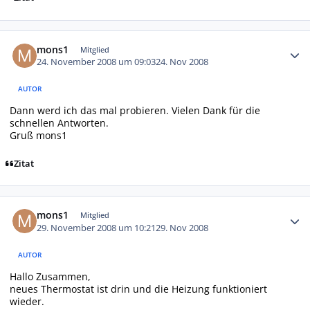
Autor-Statistiken
mons1
Mitglied
24. November 2008 um 09:03
24. Nov 2008
AUTOR
Dann werd ich das mal probieren. Vielen Dank für die
schnellen Antworten.
Gruß mons1
Zitat
Autor-Statistiken
mons1
Mitglied
29. November 2008 um 10:21
29. Nov 2008
AUTOR
Hallo Zusammen,
neues Thermostat ist drin und die Heizung funktioniert
wieder.