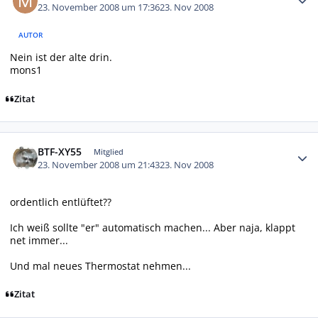
23. November 2008 um 17:36
23. Nov 2008
AUTOR
Nein ist der alte drin.
mons1
Zitat
Autor-Statistiken
BTF-XY55
Mitglied
23. November 2008 um 21:43
23. Nov 2008
ordentlich entlüftet??
Ich weiß sollte "er" automatisch machen... Aber naja, klappt
net immer...
Und mal neues Thermostat nehmen...
Zitat