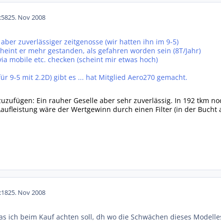
:58
25. Nov 2008
r aber zuverlässiger zeitgenosse (wir hatten ihn im 9-5)
cheint er mehr gestanden, als gefahren worden sein (8T/Jahr)
 via mobile etc. checken (scheint mir etwas hoch)
ür 9-5 mit 2.2D) gibt es ... hat Mitglied Aero270 gemacht.
zuzufügen: Ein rauher Geselle aber sehr zuverlässig. In 192 tkm no
aufleistung wäre der Wertgewinn durch einen Filter (in der Bucht a
:18
25. Nov 2008
was ich beim Kauf achten soll, dh wo die Schwächen dieses Modell