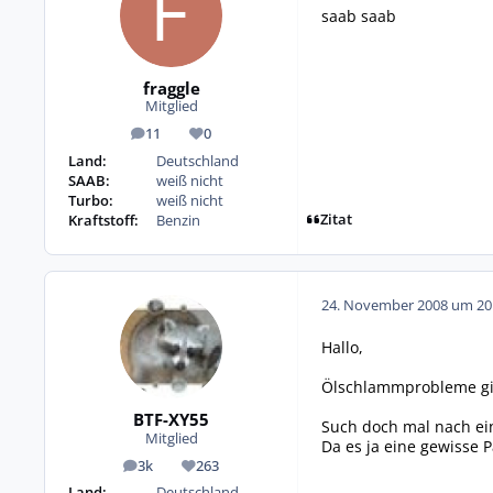
saab saab
fraggle
Mitglied
11
0
Beiträge
Reputation
Land:
Deutschland
SAAB:
weiß nicht
Turbo:
weiß nicht
Zitat
Kraftstoff:
Benzin
24. November 2008 um 20
Hallo,
Ölschlammprobleme gibt
BTF-XY55
Such doch mal nach ein
Mitglied
Da es ja eine gewisse Pa
3k
263
Beiträge
Reputation
Land:
Deutschland