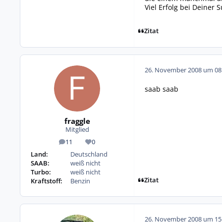
Viel Erfolg bei Deiner 
Zitat
26. November 2008 um 08
saab saab
fraggle
Mitglied
11
0
Beiträge
Reputation
Land:
Deutschland
SAAB:
weiß nicht
Turbo:
weiß nicht
Zitat
Kraftstoff:
Benzin
26. November 2008 um 15