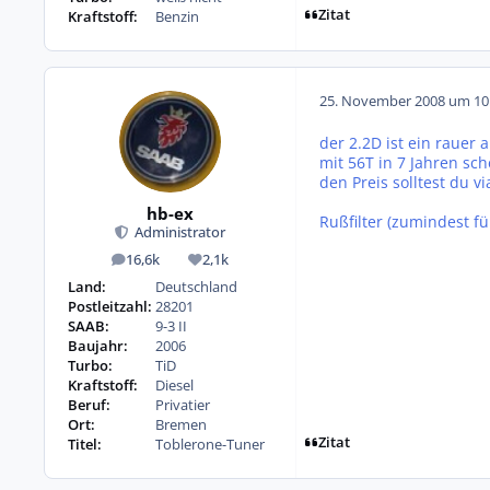
Zitat
Kraftstoff:
Benzin
25. November 2008 um 10
der 2.2D ist ein rauer 
mit 56T in 7 Jahren sc
den Preis solltest du v
hb-ex
Rußfilter (zumindest fü
Administrator
16,6k
2,1k
Beiträge
Reputation
Land:
Deutschland
Postleitzahl:
28201
SAAB:
9-3 II
Baujahr:
2006
Turbo:
TiD
Kraftstoff:
Diesel
Beruf:
Privatier
Ort:
Bremen
Zitat
Titel:
Toblerone-Tuner