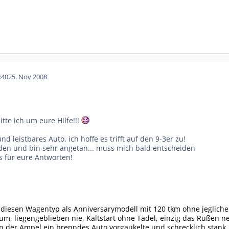
:40
25. Nov 2008
tte ich um eure Hilfe!!!
d leistbares Auto, ich hoffe es trifft auf den 9-3er zu!
en und bin sehr angetan... muss mich bald entscheiden
s für eure Antworten!
 diesen Wagentyp als Anniversarymodell mit 120 tkm ohne jeglich
um, liegengeblieben nie, Kaltstart ohne Tadel, einzig das Rußen n
der Ampel ein brenndes Auto vorgaukelte und schrecklich stank..