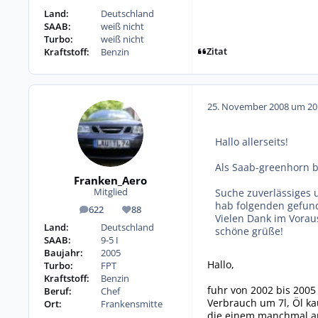
Land:
Deutschland
SAAB:
weiß nicht
Turbo:
weiß nicht
Zitat
Kraftstoff:
Benzin
25. November 2008 um 20
Hallo allerseits!
Als Saab-greenhorn bi
Franken_Aero
Suche zuverlässiges un
Mitglied
hab folgenden gefund
622
88
Beiträge
Reputation
Vielen Dank im Vorau
Land:
Deutschland
schöne grüße!
SAAB:
9-5 I
Baujahr:
2005
Hallo,
Turbo:
FPT
Kraftstoff:
Benzin
fuhr von 2002 bis 2005
Beruf:
Chef
Verbrauch um 7l, Öl ka
Ort:
Frankensmitte
die einem manchmal an 