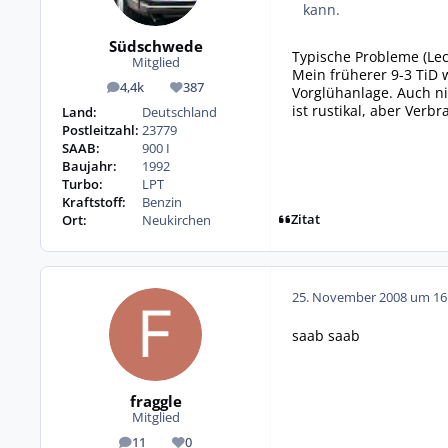
kann.
Südschwede
Typische Probleme (Lec
Mitglied
Mein früherer 9-3 TiD 
4,4k
387
Vorglühanlage. Auch n
Beiträge
Reputation
ist rustikal, aber Ver
Land:
Deutschland
Postleitzahl:
23779
SAAB:
900 I
Baujahr:
1992
Turbo:
LPT
Kraftstoff:
Benzin
Zitat
Ort:
Neukirchen
25. November 2008 um 16
saab saab
fraggle
Mitglied
11
0
Beiträge
Reputation