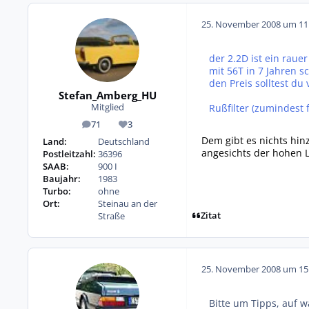
25. November 2008 um 11
der 2.2D ist ein raue
mit 56T in 7 Jahren s
den Preis solltest du
Stefan_Amberg_HU
Rußfilter (zumindest f
Mitglied
71
3
Beiträge
Reputation
Dem gibt es nichts hin
Land:
Deutschland
angesichts der hohen L
Postleitzahl:
36396
SAAB:
900 I
Baujahr:
1983
Turbo:
ohne
Ort:
Steinau an der
Zitat
Straße
25. November 2008 um 15
Bitte um Tipps, auf 