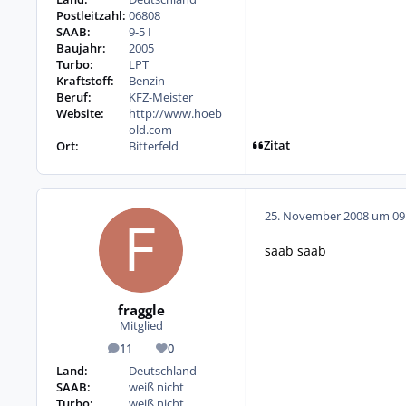
Postleitzahl:
06808
SAAB:
9-5 I
Baujahr:
2005
Turbo:
LPT
Kraftstoff:
Benzin
Beruf:
KFZ-Meister
Website:
http://www.hoeb
old.com
Zitat
Ort:
Bitterfeld
25. November 2008 um 09
saab saab
fraggle
Mitglied
11
0
Beiträge
Reputation
Land:
Deutschland
SAAB:
weiß nicht
Turbo:
weiß nicht