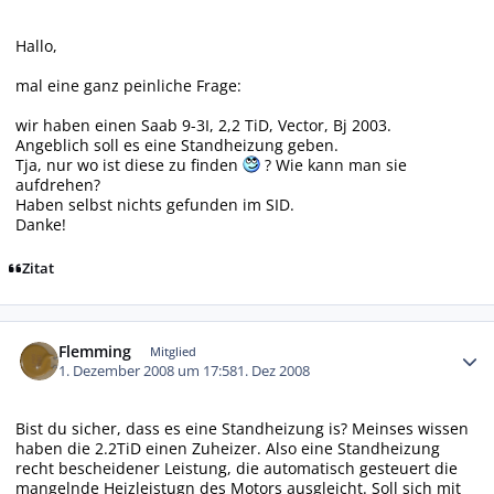
Hallo,
mal eine ganz peinliche Frage:
wir haben einen Saab 9-3I, 2,2 TiD, Vector, Bj 2003.
Angeblich soll es eine Standheizung geben.
Tja, nur wo ist diese zu finden
? Wie kann man sie
aufdrehen?
Haben selbst nichts gefunden im SID.
Danke!
Zitat
Autor-Statistiken
Flemming
Mitglied
1. Dezember 2008 um 17:58
1. Dez 2008
Bist du sicher, dass es eine Standheizung is? Meinses wissen
haben die 2.2TiD einen Zuheizer. Also eine Standheizung
recht bescheidener Leistung, die automatisch gesteuert die
mangelnde Heizleistugn des Motors ausgleicht. Soll sich mit