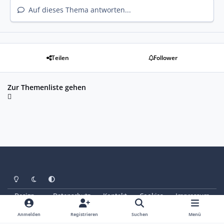
Auf dieses Thema antworten...
Teilen
Follower
Zur Themenliste gehen
Heller Modus
Dunkler Modus
Systemeinstellung
Design
Datenschutz
Kontakt
Cookies
Impressum
© Copyright 2025 - SAABoteure e. V.
Powered by
Invision Community
Anmelden
Registrieren
Suchen
Menü