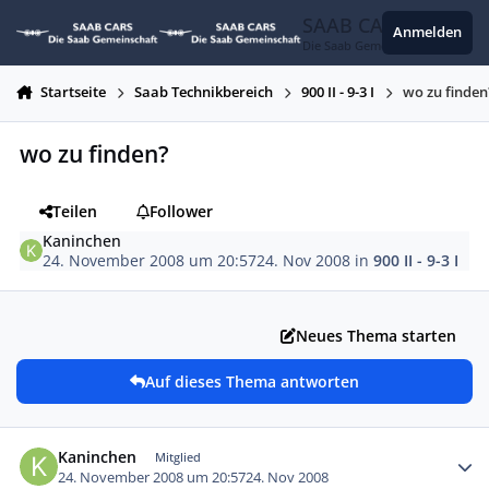
Zum Inhalt springen
SAAB CARS
Anmelden
Die Saab Gemeinschaft
Startseite
Saab Technikbereich
900 II - 9-3 I
wo zu finden
wo zu finden?
Teilen
Follower
Kaninchen
24. November 2008 um 20:57
24. Nov 2008
in
900 II - 9-3 I
Neues Thema starten
Auf dieses Thema antworten
Autor-Statistiken
Kaninchen
Mitglied
24. November 2008 um 20:57
24. Nov 2008