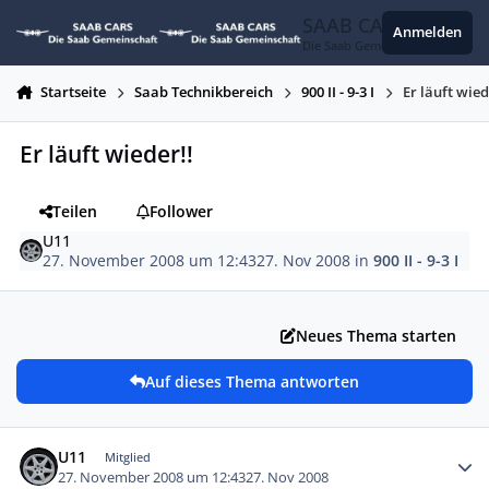
Zum Inhalt springen
SAAB CARS
Anmelden
Die Saab Gemeinschaft
Startseite
Saab Technikbereich
900 II - 9-3 I
Er läuft wied
Er läuft wieder!!
Teilen
Follower
U11
27. November 2008 um 12:43
27. Nov 2008
in
900 II - 9-3 I
Neues Thema starten
Auf dieses Thema antworten
Autor-Statistiken
U11
Mitglied
27. November 2008 um 12:43
27. Nov 2008