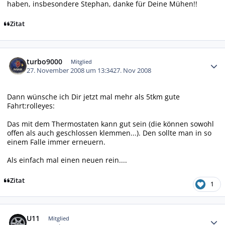
haben, insbesondere Stephan, danke für Deine Mühen!!
Zitat
Autor-Statistiken
turbo9000
Mitglied
27. November 2008 um 13:34
27. Nov 2008
Dann wünsche ich Dir jetzt mal mehr als 5tkm gute
Fahrt:rolleyes:
Das mit dem Thermostaten kann gut sein (die können sowohl
offen als auch geschlossen klemmen...). Den sollte man in so
einem Falle immer erneuern.
Als einfach mal einen neuen rein....
Zitat
1
Autor-Statistiken
U11
Mitglied