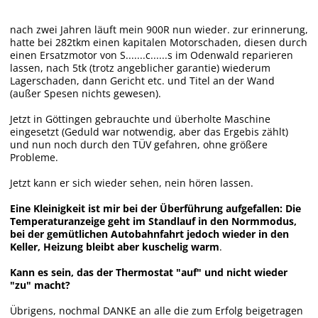
nach zwei Jahren läuft mein 900R nun wieder. zur erinnerung,
hatte bei 282tkm einen kapitalen Motorschaden, diesen durch
einen Ersatzmotor von S.......c......s im Odenwald reparieren
lassen, nach 5tk (trotz angeblicher garantie) wiederum
Lagerschaden, dann Gericht etc. und Titel an der Wand
(außer Spesen nichts gewesen).
Jetzt in Göttingen gebrauchte und überholte Maschine
eingesetzt (Geduld war notwendig, aber das Ergebis zählt)
und nun noch durch den TÜV gefahren, ohne größere
Probleme.
Jetzt kann er sich wieder sehen, nein hören lassen.
Eine Kleinigkeit ist mir bei der Überführung aufgefallen: Die
Temperaturanzeige geht im Standlauf in den Normmodus,
bei der gemütlichen Autobahnfahrt jedoch wieder in den
Keller, Heizung bleibt aber kuschelig warm
.
Kann es sein, das der Thermostat "auf" und nicht wieder
"zu" macht?
Übrigens, nochmal DANKE an alle die zum Erfolg beigetragen