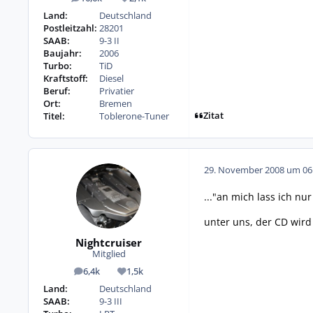
Beiträge
Reputation
Land:
Deutschland
Postleitzahl:
28201
SAAB:
9-3 II
Baujahr:
2006
Turbo:
TiD
Kraftstoff:
Diesel
Beruf:
Privatier
Ort:
Bremen
Zitat
Titel:
Toblerone-Tuner
29. November 2008 um 06
..."an mich lass ich n
unter uns, der CD wird
Nightcruiser
Mitglied
6,4k
1,5k
Beiträge
Reputation
Land:
Deutschland
SAAB:
9-3 III