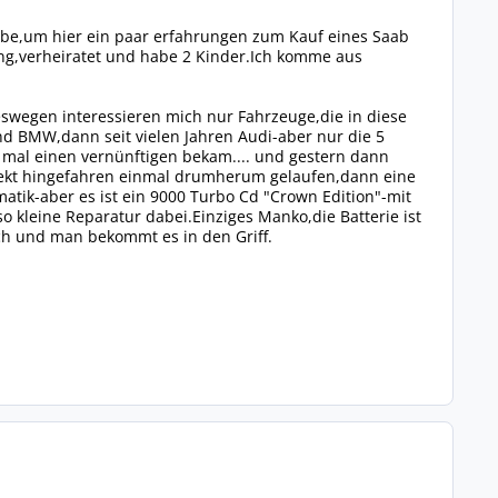
habe,um hier ein paar erfahrungen zum Kauf eines Saab
ung,verheiratet und habe 2 Kinder.Ich komme aus
eswegen interessieren mich nur Fahrzeuge,die in diese
d BMW,dann seit vielen Jahren Audi-aber nur die 5
ch mal einen vernünftigen bekam.... und gestern dann
irekt hingefahren einmal drumherum gelaufen,dann eine
atik-aber es ist ein 9000 Turbo Cd "Crown Edition"-mit
o kleine Reparatur dabei.Einziges Manko,die Batterie ist
ich und man bekommt es in den Griff.