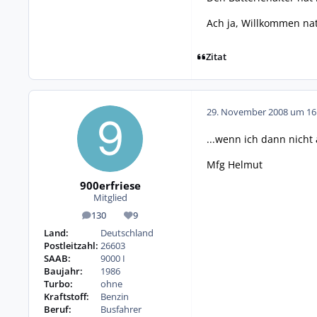
Ach ja, Willkommen nat
Zitat
29. November 2008 um 16
...wenn ich dann nicht 
Mfg Helmut
900erfriese
Mitglied
130
9
Beiträge
Reputation
Land:
Deutschland
Postleitzahl:
26603
SAAB:
9000 I
Baujahr:
1986
Turbo:
ohne
Kraftstoff:
Benzin
Beruf:
Busfahrer