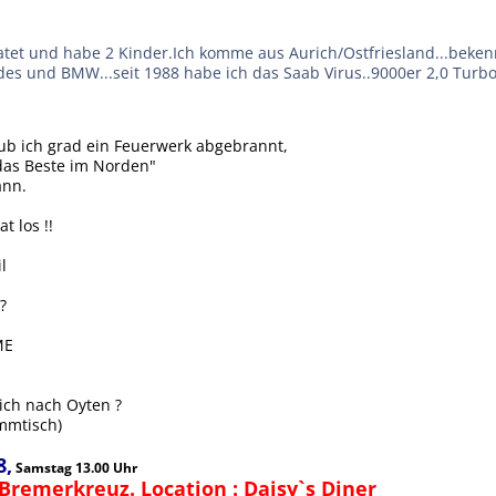
ratet und habe 2 Kinder.Ich komme aus Aurich/Ostfriesland...beken
es und BMW...seit 1988 habe ich das Saab Virus..9000er 2,0 Turbo 
ub ich grad ein Feuerwerk abgebrannt,
"das Beste im Norden"
ann.
t los !!
l
?
ME
ich nach Oyten ?
mmtisch)
8,
Samstag 13.00 Uhr
Bremerkreuz. Location : Daisy`s Diner