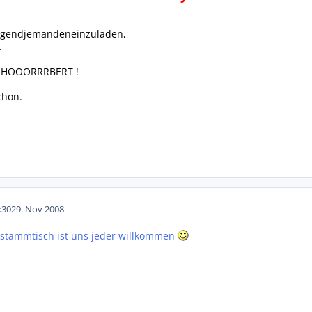
 irgendjemandeneinzuladen,
.
HOOORRRBERT !
chon.
:30
29. Nov 2008
m stammtisch ist uns jeder willkommen