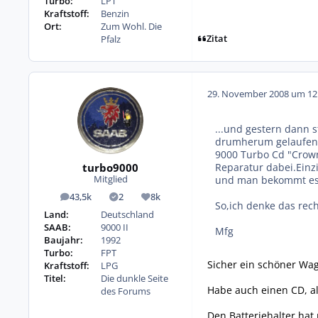
Turbo:
LPT
Kraftstoff:
Benzin
Ort:
Zum Wohl. Die
Zitat
Pfalz
29. November 2008 um 12
...und gestern dann 
drumherum gelaufen,d
9000 Turbo Cd "Crown
turbo9000
Reparatur dabei.Einzi
und man bekommt es i
Mitglied
43,5k
2
8k
Beiträge
Lösungen
Reputation
So,ich denke das rec
Land:
Deutschland
SAAB:
9000 II
Mfg
Baujahr:
1992
Turbo:
FPT
Sicher ein schöner Wag
Kraftstoff:
LPG
Titel:
Die dunkle Seite
Habe auch einen CD, als
des Forums
Den Batteriehalter hat 