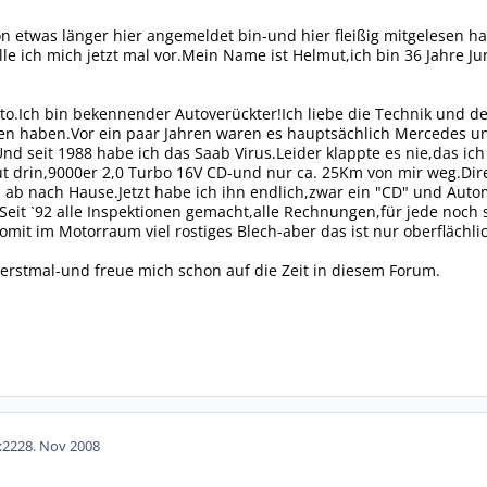
n etwas länger hier angemeldet bin-und hier fleißig mitgelesen 
e ich mich jetzt mal vor.Mein Name ist Helmut,ich bin 36 Jahre J
to.Ich bin bekennender Autoverückter!Ich liebe die Technik und d
en haben.Vor ein paar Jahren waren es hauptsächlich Mercedes un
.Und seit 1988 habe ich das Saab Virus.Leider klappte es nie,das i
out drin,9000er 2,0 Turbo 16V CD-und nur ca. 25Km von mir weg.D
 ab nach Hause.Jetzt habe ich ihn endlich,zwar ein "CD" und Autom
Seit `92 alle Inspektionen gemacht,alle Rechnungen,für jede noch s
mit im Motorraum viel rostiges Blech-aber das ist nur oberflächl
 erstmal-und freue mich schon auf die Zeit in diesem Forum.
:22
28. Nov 2008