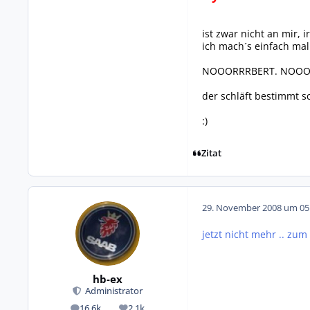
ist zwar nicht an mir,
ich mach´s einfach mal
NOOORRRBERT. NOOO
der schläft bestimmt s
:)
Zitat
29. November 2008 um 05
jetzt nicht mehr .. zu
hb-ex
Administrator
16,6k
2,1k