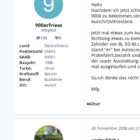
Hallo
Nachdem ich jetzt scho
9000 zu bekommen,stell
Aurich/Ostfriesland.
900erfriese
Mitglied
Jetzt mal etwas zum Au
Richtung etwas zu biet
130
9
Beiträge
Reputation
Zylinder von Bj. 83-86
Land:
Deutschland
stand "er" bei Autosc
Postleitzahl:
26603
Probefahrt,bezahlt und
SAAB:
9000 I
der super Ausstattung.
Baujahr:
1986
mal ausgelaufen-und so
Turbo:
ohne
Kraftstoff:
Benzin
So,ich denke das recht
Beruf:
Busfahrer
Ort:
Aurich
Mfg
Zitat
28. November 2008 um 21