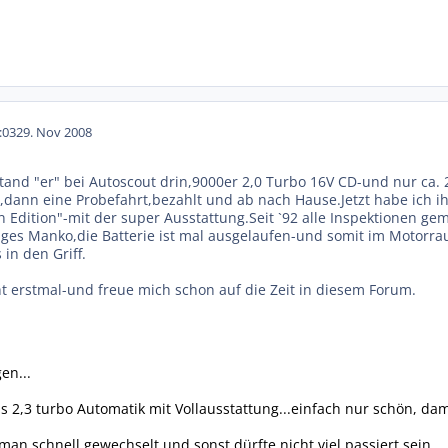
:03
29. Nov 2008
stand "er" bei Autoscout drin,9000er 2,0 Turbo 16V CD-und nur ca
ann eine Probefahrt,bezahlt und ab nach Hause.Jetzt habe ich ihn
 Edition"-mit der super Ausstattung.Seit `92 alle Inspektionen ge
ges Manko,die Batterie ist mal ausgelaufen-und somit im Motorraum
n den Griff.
ht erstmal-und freue mich schon auf die Zeit in diesem Forum.
en...
 2,3 turbo Automatik mit Vollausstattung...einfach nur schön, dami
man schnell gewechselt und sonst dürfte nicht viel passiert sein...