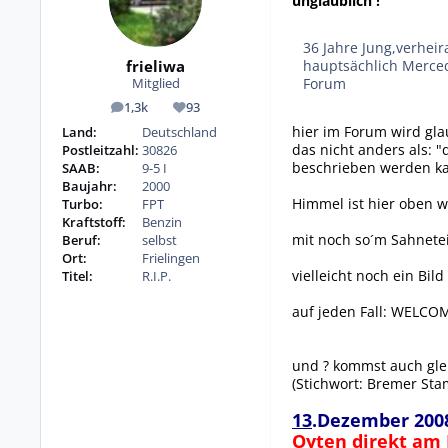
unglaublich !
36 Jahre Jung,verhei
frieliwa
hauptsächlich Merced
Forum
Mitglied
1,3k
93
Beiträge
Reputation
hier im Forum wird gla
Land:
Deutschland
das nicht anders als: 
Postleitzahl:
30826
beschrieben werden k
SAAB:
9-5 I
Baujahr:
2000
Himmel ist hier oben wa
Turbo:
FPT
Kraftstoff:
Benzin
mit noch so´m Sahnetei
Beruf:
selbst
Ort:
Frielingen
vielleicht noch ein Bild 
Titel:
R.I.P.
auf jeden Fall: WELCO
und ? kommst auch gle
(Stichwort: Bremer Sta
13
.Dezember 200
Oyten direkt am 