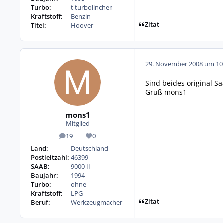
Turbo:
t turbolinchen
Kraftstoff:
Benzin
Zitat
Titel:
Hoover
29. November 2008 um 10
Sind beides original Sa
Gruß mons1
mons1
Mitglied
19
0
Beiträge
Reputation
Land:
Deutschland
Postleitzahl:
46399
SAAB:
9000 II
Baujahr:
1994
Turbo:
ohne
Kraftstoff:
LPG
Zitat
Beruf:
Werkzeugmacher