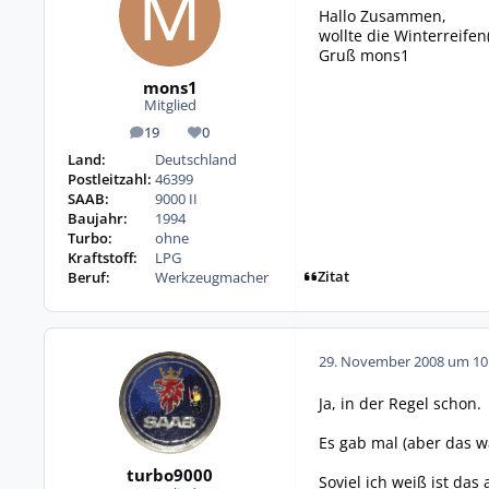
Hallo Zusammen,
wollte die Winterreife
Gruß mons1
mons1
Mitglied
19
0
Beiträge
Reputation
Land:
Deutschland
Postleitzahl:
46399
SAAB:
9000 II
Baujahr:
1994
Turbo:
ohne
Kraftstoff:
LPG
Zitat
Beruf:
Werkzeugmacher
29. November 2008 um 10
Ja, in der Regel schon.
Es gab mal (aber das w
turbo9000
Soviel ich weiß ist das 