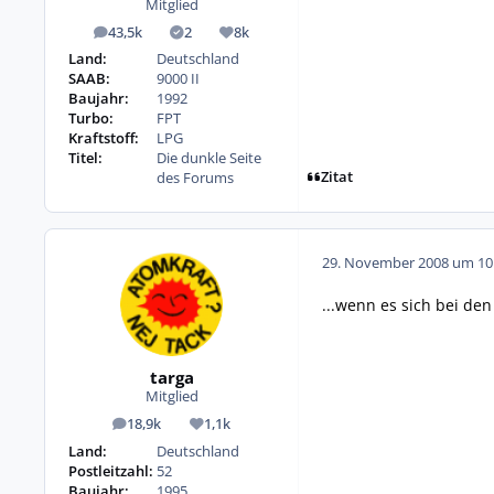
Mitglied
43,5k
2
8k
Beiträge
Lösungen
Reputation
Land:
Deutschland
SAAB:
9000 II
Baujahr:
1992
Turbo:
FPT
Kraftstoff:
LPG
Titel:
Die dunkle Seite
Zitat
des Forums
29. November 2008 um 10
...wenn es sich bei den
targa
Mitglied
18,9k
1,1k
Beiträge
Reputation
Land:
Deutschland
Postleitzahl:
52
Baujahr:
1995