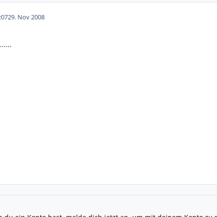
:07
29. Nov 2008
....