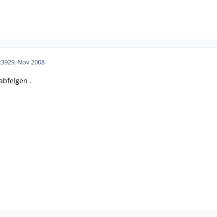
:39
29. Nov 2008
abfelgen .