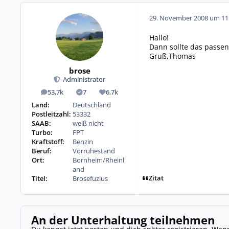
29. November 2008 um 11
Hallo!
Dann sollte das passen..
Gruß,Thomas
brose
Administrator
53,7k
7
6,7k
Beiträge
Lösungen
Reputation
Land:
Deutschland
Postleitzahl:
53332
SAAB:
weiß nicht
Turbo:
FPT
Kraftstoff:
Benzin
Beruf:
Vorruhestand
Ort:
Bornheim/Rheinl
and
Zitat
Titel:
Brosefuzius
An der Unterhaltung teilnehmen