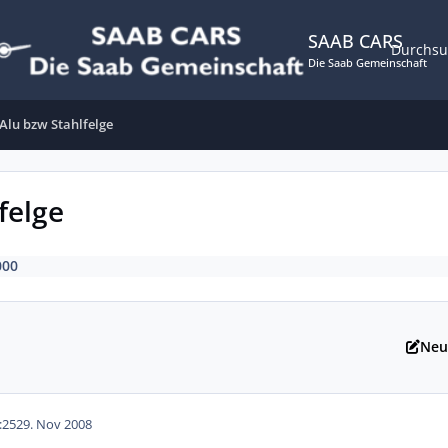
SAAB CARS
Durchs
Die Saab Gemeinschaft
Alu bzw Stahlfelge
felge
000
Neu
:25
29. Nov 2008