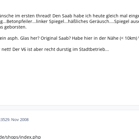
nsche im ersten thread! Den Saab habe ich heute gleich mal eing
g...Betonpfeiler...linker Spiegel...häßliches Geräusch....Spiegel aus
s geborsten.
ein asph. Glas her? Original Saab? Habe hier in der Nähe (< 10km)
nett! Der V6 ist aber recht durstig im Stadtbetrieb...
:35
29. Nov 2008
e.de/shops/index.php