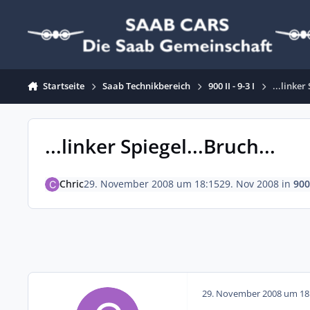
Zum Inhalt springen
Startseite
Saab Technikbereich
900 II - 9-3 I
...linker
...linker Spiegel...Bruch...
Chric
29. November 2008 um 18:15
29. Nov 2008
in
900 
29. November 2008 um 18