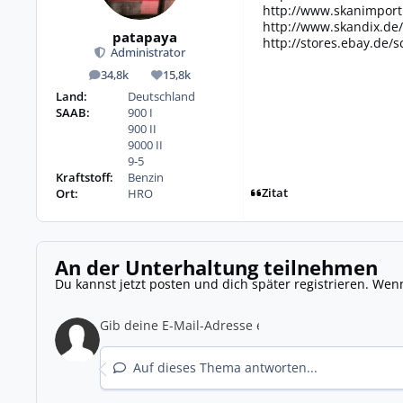
http://www.skanimport
http://www.skandix.de/
patapaya
http://stores.ebay.de/
Administrator
34,8k
15,8k
Beiträge
Reputation
Land:
Deutschland
SAAB:
900 I
900 II
9000 II
9-5
Kraftstoff:
Benzin
Zitat
Ort:
HRO
An der Unterhaltung teilnehmen
Du kannst jetzt posten und dich später registrieren. Wen
Auf dieses Thema antworten...