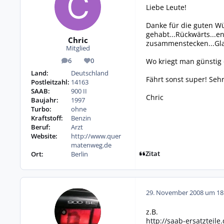
Liebe Leute!
Danke für die guten Wü
gehabt...Rückwärts...en
Chric
zusammenstecken...Gla
Mitglied
Wo kriegt man günstig 
6
0
Beiträge
Reputation
Land:
Deutschland
Fährt sonst super! Sehr 
Postleitzahl:
14163
SAAB:
900 II
Chric
Baujahr:
1997
Turbo:
ohne
Kraftstoff:
Benzin
Beruf:
Arzt
Website:
http://www.quer
matenweg.de
Zitat
Ort:
Berlin
29. November 2008 um 18
z.B.
http://saab-ersatzteil