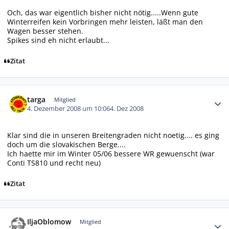
Och, das war eigentlich bisher nicht nötig.....Wenn gute
Winterreifen kein Vorbringen mehr leisten, läßt man den
Wagen besser stehen.
Spikes sind eh nicht erlaubt...
Zitat
Autor-Statistiken
targa
Mitglied
4. Dezember 2008 um 10:06
4. Dez 2008
Klar sind die in unseren Breitengraden nicht noetig.... es ging
doch um die slovakischen Berge....
Ich haette mir im Winter 05/06 bessere WR gewuenscht (war
Conti TS810 und recht neu)
Zitat
Autor-Statistiken
IljaOblomow
Mitglied