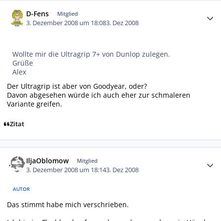
Autor-Statistiken
D-Fens
Mitglied
3. Dezember 2008 um 18:08
3. Dez 2008
Wollte mir die Ultragrip 7+ von Dunlop zulegen.
Grüße
Alex
Der Ultragrip ist aber von Goodyear, oder?
Davon abgesehen würde ich auch eher zur schmaleren
Variante greifen.
Zitat
Autor-Statistiken
IljaOblomow
Mitglied
3. Dezember 2008 um 18:14
3. Dez 2008
AUTOR
Das stimmt habe mich verschrieben.