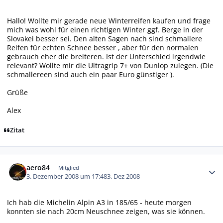
Hallo! Wollte mir gerade neue Winterreifen kaufen und frage
mich was wohl für einen richtigen Winter ggf. Berge in der
Slovakei besser sei. Den alten Sagen nach sind schmallere
Reifen für echten Schnee besser , aber für den normalen
gebrauch eher die breiteren. Ist der Unterschied irgendwie
relevant? Wollte mir die Ultragrip 7+ von Dunlop zulegen. (Die
schmallereen sind auch ein paar Euro günstiger ).
Grüße
Alex
Zitat
Autor-Statistiken
aero84
Mitglied
3. Dezember 2008 um 17:48
3. Dez 2008
Ich hab die Michelin Alpin A3 in 185/65 - heute morgen
konnten sie nach 20cm Neuschnee zeigen, was sie können.