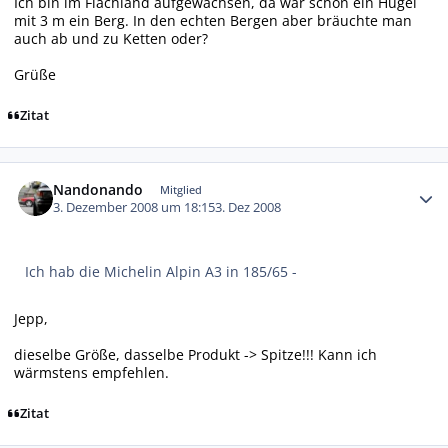
Ich bin im Flachland aufgewachsen, da war schon ein Hügel
mit 3 m ein Berg. In den echten Bergen aber bräuchte man
auch ab und zu Ketten oder?
Grüße
Zitat
Autor-Statistiken
Nandonando
Mitglied
3. Dezember 2008 um 18:15
3. Dez 2008
Ich hab die Michelin Alpin A3 in 185/65 -
Jepp,
dieselbe Größe, dasselbe Produkt -> Spitze!!! Kann ich
wärmstens empfehlen.
Zitat