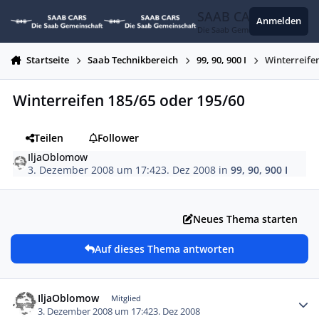
Zum Inhalt springen
SAAB CARS
Anmelden
Die Saab Gemeinschaft
Startseite
Saab Technikbereich
99, 90, 900 I
Winterreife
Winterreifen 185/65 oder 195/60
Teilen
Follower
IljaOblomow
3. Dezember 2008 um 17:42
3. Dez 2008
in
99, 90, 900 I
Neues Thema starten
Auf dieses Thema antworten
Autor-Statistiken
IljaOblomow
Mitglied
3. Dezember 2008 um 17:42
3. Dez 2008