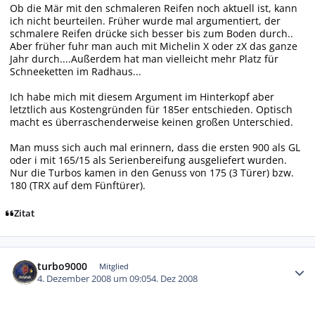
Ob die Mär mit den schmaleren Reifen noch aktuell ist, kann
ich nicht beurteilen. Früher wurde mal argumentiert, der
schmalere Reifen drücke sich besser bis zum Boden durch..
Aber früher fuhr man auch mit Michelin X oder zX das ganze
Jahr durch....Außerdem hat man vielleicht mehr Platz für
Schneeketten im Radhaus...
Ich habe mich mit diesem Argument im Hinterkopf aber
letztlich aus Kostengründen für 185er entschieden. Optisch
macht es überraschenderweise keinen großen Unterschied.
Man muss sich auch mal erinnern, dass die ersten 900 als GL
oder i mit 165/15 als Serienbereifung ausgeliefert wurden.
Nur die Turbos kamen in den Genuss von 175 (3 Türer) bzw.
180 (TRX auf dem Fünftürer).
Zitat
Autor-Statistiken
turbo9000
Mitglied
4. Dezember 2008 um 09:05
4. Dez 2008