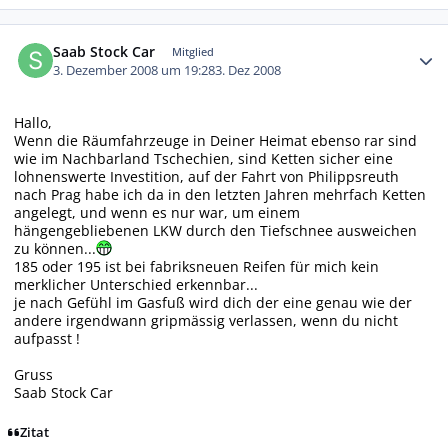
Autor-Statistiken
Saab Stock Car
Mitglied
3. Dezember 2008 um 19:28
3. Dez 2008
Hallo,
Wenn die Räumfahrzeuge in Deiner Heimat ebenso rar sind
wie im Nachbarland Tschechien, sind Ketten sicher eine
lohnenswerte Investition, auf der Fahrt von Philippsreuth
nach Prag habe ich da in den letzten Jahren mehrfach Ketten
angelegt, und wenn es nur war, um einem
hängengebliebenen LKW durch den Tiefschnee ausweichen
zu können...
185 oder 195 ist bei fabriksneuen Reifen für mich kein
merklicher Unterschied erkennbar...
je nach Gefühl im Gasfuß wird dich der eine genau wie der
andere irgendwann gripmässig verlassen, wenn du nicht
aufpasst !
Gruss
Saab Stock Car
Zitat