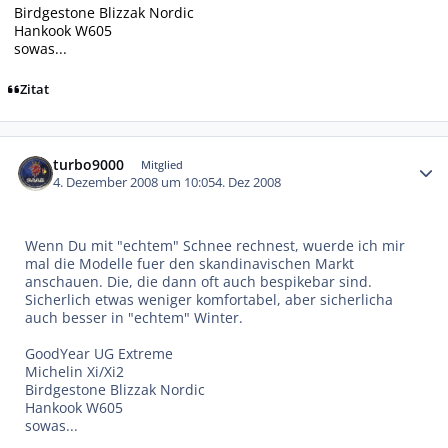
Birdgestone Blizzak Nordic
Hankook W605
sowas...
Zitat
Autor-Statistiken
turbo9000
Mitglied
4. Dezember 2008 um 10:05
4. Dez 2008
Wenn Du mit "echtem" Schnee rechnest, wuerde ich mir
mal die Modelle fuer den skandinavischen Markt
anschauen. Die, die dann oft auch bespikebar sind.
Sicherlich etwas weniger komfortabel, aber sicherlicha
auch besser in "echtem" Winter.
GoodYear UG Extreme
Michelin Xi/Xi2
Birdgestone Blizzak Nordic
Hankook W605
sowas...