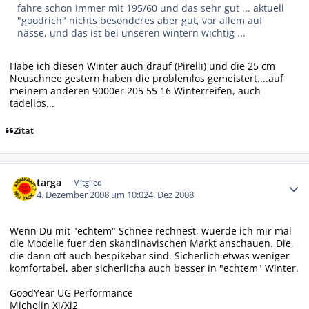
fahre schon immer mit 195/60 und das sehr gut ... aktuell
"goodrich" nichts besonderes aber gut, vor allem auf
nässe, und das ist bei unseren wintern wichtig ...
Habe ich diesen Winter auch drauf (Pirelli) und die 25 cm
Neuschnee gestern haben die problemlos gemeistert....auf
meinem anderen 9000er 205 55 16 Winterreifen, auch
tadellos...
Zitat
Autor-Statistiken
targa
Mitglied
4. Dezember 2008 um 10:02
4. Dez 2008
Wenn Du mit "echtem" Schnee rechnest, wuerde ich mir mal
die Modelle fuer den skandinavischen Markt anschauen. Die,
die dann oft auch bespikebar sind. Sicherlich etwas weniger
komfortabel, aber sicherlicha auch besser in "echtem" Winter.
GoodYear UG Performance
Michelin Xi/Xi2