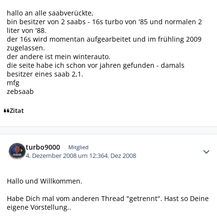
hallo an alle saabverückte,
bin besitzer von 2 saabs - 16s turbo von '85 und normalen 2
liter von '88.
der 16s wird momentan aufgearbeitet und im frühling 2009
zugelassen.
der andere ist mein winterauto.
die seite habe ich schon vor jahren gefunden - damals
besitzer eines saab 2,1.
mfg
zebsaab
Zitat
Autor-Statistiken
turbo9000
Mitglied
4. Dezember 2008 um 12:36
4. Dez 2008
Hallo und Willkommen.
Habe Dich mal vom anderen Thread "getrennt". Hast so Deine
eigene Vorstellung..