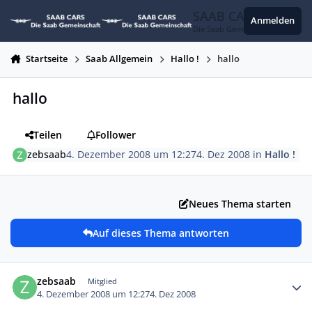
Zum Inhalt springen
SAAB CARS
Anmelden
Die Saab Gemeinschaft
Startseite
Saab Allgemein
Hallo !
hallo
hallo
Teilen
Follower
zebsaab
4. Dezember 2008 um 12:27
4. Dez 2008
in
Hallo !
Neues Thema starten
Auf dieses Thema antworten
Autor-Statistiken
zebsaab
Mitglied
4. Dezember 2008 um 12:27
4. Dez 2008