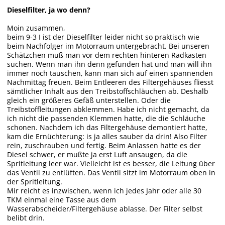
Dieselfilter, ja wo denn?
Moin zusammen,
beim 9-3 I ist der Dieselfilter leider nicht so praktisch wie
beim Nachfolger im Motorraum untergebracht. Bei unseren
Schätzchen muß man vor dem rechten hinteren Radkasten
suchen. Wenn man ihn denn gefunden hat und man will ihn
immer noch tauschen, kann man sich auf einen spannenden
Nachmittag freuen. Beim Entleeren des Filtergehäuses fliesst
sämtlicher Inhalt aus den Treibstoffschläuchen ab. Deshalb
gleich ein größeres Gefäß unterstellen. Oder die
Treibstoffleitungen abklemmen. Habe ich nicht gemacht, da
ich nicht die passenden Klemmen hatte, die die Schläuche
schonen. Nachdem ich das Filtergehäuse demontiert hatte,
kam die Ernüchterung: is ja alles sauber da drin! Also Filter
rein, zuschrauben und fertig. Beim Anlassen hatte es der
Diesel schwer, er mußte ja erst Luft ansaugen, da die
Spritleitung leer war. Vielleicht ist es besser, die Leitung über
das Ventil zu entlüften. Das Ventil sitzt im Motorraum oben in
der Spritleitung.
Mir reicht es inzwischen, wenn ich jedes Jahr oder alle 30
TKM einmal eine Tasse aus dem
Wasserabscheider/Filtergehäuse ablasse. Der Filter selbst
belibt drin.