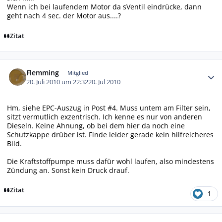
Wenn ich bei laufendem Motor da sVentil eindrücke, dann
geht nach 4 sec. der Motor aus....?
Zitat
Autor-Statistiken
Flemming
Mitglied
20. Juli 2010 um 22:32
20. Jul 2010
Hm, siehe EPC-Auszug in Post #4. Muss untem am Filter sein,
sitzt vermutlich exzentrisch. Ich kenne es nur von anderen
Dieseln. Keine Ahnung, ob bei dem hier da noch eine
Schutzkappe drüber ist. Finde leider gerade kein hilfreicheres
Bild.
Die Kraftstoffpumpe muss dafür wohl laufen, also mindestens
Zündung an. Sonst kein Druck drauf.
Zitat
1
Autor-Statistiken