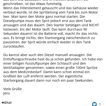
geschrieben, ist das etwas fummelig.
Wenn das Filterelement getauscht und das Gehäuse wieder
verbaut wurde, ist die Spritleitung vom Tank bis zum Motor
leer. Man kann den Motor ganz normal starten. Die
Dieselpumpe muss den Sprit jedoch erst aus dem Tank
ansaugen und das dauert. Den Starter betätigen und NICHT
loslassen, bis der Motor läuft. Das kann durchaus 90
Sekunden dauern! Ist die Batterie voll, macht ihr das nichts
aus. Es bringt nichts, den Startvorgang zwischendurch zu
pausieren, der Sprit würde einfach wieder in den Tank
zurücklaufen.
Du kannst aber auch den Diesel manuell ansaugen. Die
Entlüftungsschraube hast du ja schon gefunden. Ich habe von
einer billigen Fussluftpumpe den Schlauch und den
Ventiladapter genommen, sowie einen große 100ml Spritze
aus dem Medizinbedarf. Damit kann schon einmal ein
Großteil der Luft entfernt werden. Der eigentliche
Startvorgang dauert dann nur noch ein paar Seekunden.
Viele Grüße
Jens
Zitat
1