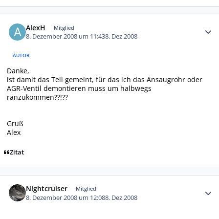
Autor-Statistiken
AlexH
Mitglied
8. Dezember 2008 um 11:43
8. Dez 2008
AUTOR
Danke,
ist damit das Teil gemeint, für das ich das Ansaugrohr oder
AGR-Ventil demontieren muss um halbwegs
ranzukommen??!??
Gruß
Alex
Zitat
Autor-Statistiken
Nightcruiser
Mitglied
8. Dezember 2008 um 12:08
8. Dez 2008