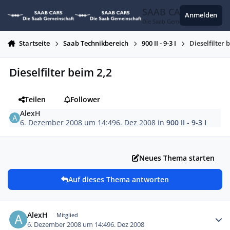
Zum Inhalt springen
SAAB CARS
Anmelden
Die Saab Gemeinschaft
Startseite
Saab Technikbereich
900 II - 9-3 I
Dieselfilter 
Dieselfilter beim 2,2
Teilen
Follower
AlexH
6. Dezember 2008 um 14:49
6. Dez 2008
in
900 II - 9-3 I
Neues Thema starten
Auf dieses Thema antworten
Autor-Statistiken
AlexH
Mitglied
6. Dezember 2008 um 14:49
6. Dez 2008