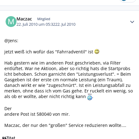
Autor-Statistiken
Maczac
Mitglied
22. Juli 2010 um 05:32
22. Jul 2010
@Jens:
jetzt weiß ich wofür das "Fahrradventil" ist
Hab gestern wie im anderen Post geschrieben, via Filter
entlüftet. War ne Aktioon, aber so richtig hats die Startprobs
icht behoben. Schon garnicht den "Leistungsverlust". = Beim
Gasgeben ist der erste cm normale Leistung (ein Traum),
danach wirkt er wie "zugeschnürt". Ist ein Leistungsabfall zu
merken, ohne dass ich vom Gas gehe. Er ruckelt ein wenig, so
als ob er wollte, aber nicht richtig kann
.
Der
andere Post ist 580040 von mir.
Maczac, der nur den "großen" Service reduzieren wollte....
Zitat