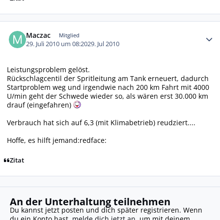
Autor-Statistiken
Maczac
Mitglied
29. Juli 2010 um 08:20
29. Jul 2010
Leistungsproblem gelöst.
Rückschlagcentil der Spritleitung am Tank erneuert, dadurch
Startproblem weg und irgendwie nach 200 km Fahrt mit 4000
U/min geht der Schwede wieder so, als wären erst 30.000 km
drauf (eingefahren)
Verbrauch hat sich auf 6,3 (mit Klimabetrieb) reudziert....
Hoffe, es hilft jemand:redface:
Zitat
An der Unterhaltung teilnehmen
Du kannst jetzt posten und dich später registrieren. Wenn
du ein Konto hast,
melde dich jetzt an
, um mit deinem