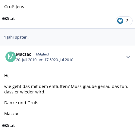
Gruß Jens
Zitat
2
1 Jahr später...
Autor-Statistiken
Maczac
Mitglied
20. Juli 2010 um 17:59
20. Jul 2010
Hi,
wie geht das mit dem entlüften? Muss glaube genau das tun,
dass er wieder wird.
Danke und Gruß
Maczac
Zitat