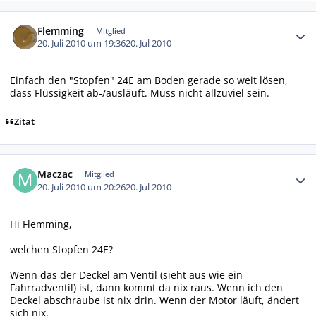
Autor-Statistiken
Flemming
Mitglied
20. Juli 2010 um 19:36
20. Jul 2010
Einfach den "Stopfen" 24E am Boden gerade so weit lösen,
dass Flüssigkeit ab-/ausläuft. Muss nicht allzuviel sein.
Zitat
Autor-Statistiken
Maczac
Mitglied
20. Juli 2010 um 20:26
20. Jul 2010
Hi Flemming,
welchen Stopfen 24E?
Wenn das der Deckel am Ventil (sieht aus wie ein
Fahrradventil) ist, dann kommt da nix raus. Wenn ich den
Deckel abschraube ist nix drin. Wenn der Motor läuft, ändert
sich nix.