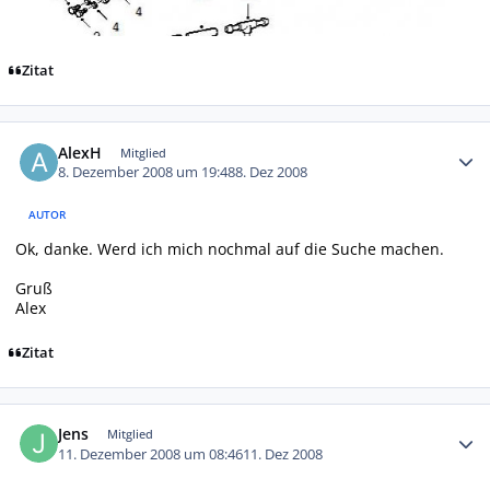
Zitat
Autor-Statistiken
AlexH
Mitglied
8. Dezember 2008 um 19:48
8. Dez 2008
AUTOR
Ok, danke. Werd ich mich nochmal auf die Suche machen.
Gruß
Alex
Zitat
Autor-Statistiken
Jens
Mitglied
11. Dezember 2008 um 08:46
11. Dez 2008