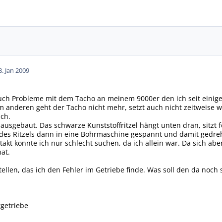
3. Jan 2009
auch Probleme mit dem Tacho an meinem 9000er den ich seit einig
nderen geht der Tacho nicht mehr, setzt auch nicht zeitweise wie
ch.
usgebaut. Das schwarze Kunststoffritzel hängt unten dran, sitzt 
des Ritzels dann in eine Bohrmaschine gespannt und damit gedre
kt konnte ich nur schlecht suchen, da ich allein war. Da sich abe
at.
tellen, das ich den Fehler im Getriebe finde. Was soll den da noch
tgetriebe