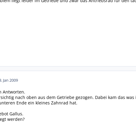
blem liegt leider im Getriebe und zwar das Antriebsrad für den tac
3. Jan 2009
n Antworten.
sichtig nach oben aus dem Getriebe gezogen. Dabei kam das was ich
 unteren Ende ein kleines Zahnrad hat.
ebot Gallus.
legt werden?