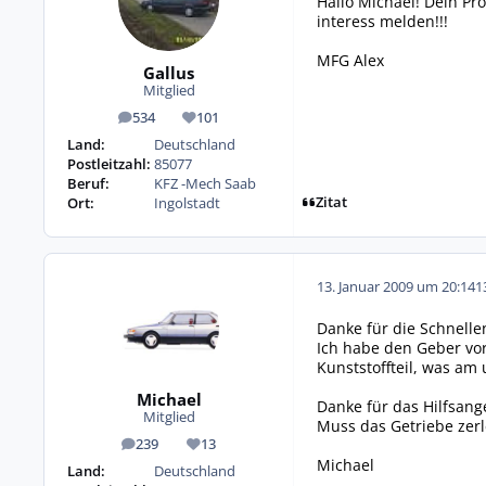
Hallo Michael! Dein Pro
interess melden!!!
MFG Alex
Gallus
Mitglied
534
101
Beiträge
Reputation
Land:
Deutschland
Postleitzahl:
85077
Beruf:
KFZ -Mech Saab
Zitat
Ort:
Ingolstadt
13. Januar 2009 um 20:14
1
Danke für die Schnelle
Ich habe den Geber vor
Kunststoffteil, was am
Michael
Danke für das Hilfsang
Mitglied
Muss das Getriebe zer
239
13
Beiträge
Reputation
Michael
Land:
Deutschland