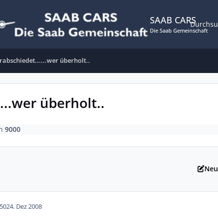
SAAB CARS
Durchs
Die Saab Gemeinschaft
rabschiedet......wer überholt..
...wer überholt..
n
9000
Neu
50
24. Dez 2008