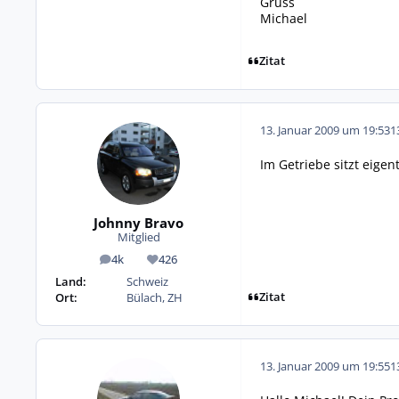
Gruss
Michael
Zitat
13. Januar 2009 um 19:53
1
Im Getriebe sitzt eige
Johnny Bravo
Mitglied
4k
426
Beiträge
Reputation
Land:
Schweiz
Zitat
Ort:
Bülach, ZH
13. Januar 2009 um 19:55
1