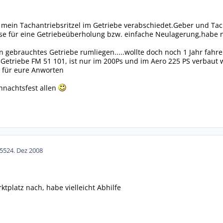
mein Tachantriebsritzel im Getriebe verabschiedet.Geber und Tacho
se für eine Getriebeüberholung bzw. einfache Neulagerung,habe n
n gebrauchtes Getriebe rumliegen.....wollte doch noch 1 Jahr fahr
5. Getriebe FM 51 101, ist nur im 200Ps und im Aero 225 PS verbau
 für eure Anworten
hnachtsfest allen
55
24. Dez 2008
tplatz nach, habe vielleicht Abhilfe