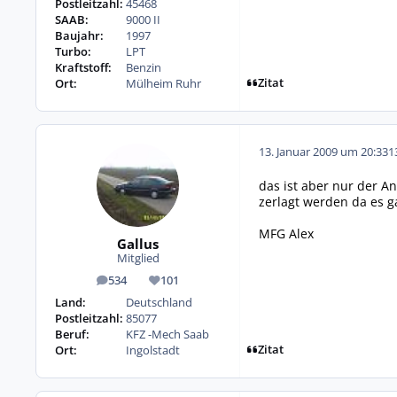
Postleitzahl:
45468
SAAB:
9000 II
Baujahr:
1997
Turbo:
LPT
Kraftstoff:
Benzin
Zitat
Ort:
Mülheim Ruhr
13. Januar 2009 um 20:33
1
das ist aber nur der 
zerlagt werden da es g
MFG Alex
Gallus
Mitglied
534
101
Beiträge
Reputation
Land:
Deutschland
Postleitzahl:
85077
Beruf:
KFZ -Mech Saab
Zitat
Ort:
Ingolstadt