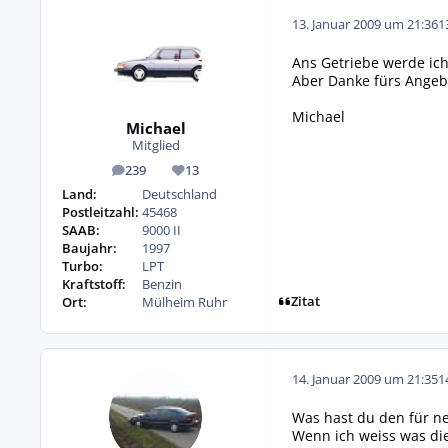
13. Januar 2009 um 21:36
1
Ans Getriebe werde ich
Aber Danke fürs Angeb
Michael
Michael
Mitglied
239
13
Beiträge
Reputation
Land:
Deutschland
Postleitzahl:
45468
SAAB:
9000 II
Baujahr:
1997
Turbo:
LPT
Kraftstoff:
Benzin
Zitat
Ort:
Mülheim Ruhr
14. Januar 2009 um 21:35
1
Was hast du den für n
Wenn ich weiss was die 