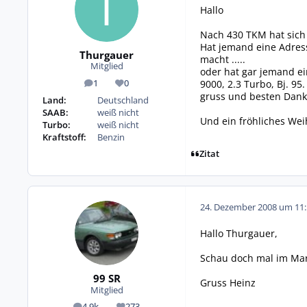
Hallo
Nach 430 TKM hat sich 
Hat jemand eine Adres
Thurgauer
macht .....
Mitglied
oder hat gar jemand ei
9000, 2.3 Turbo, Bj. 9
1
0
Beiträge
Reputation
gruss und besten Dank
Land:
Deutschland
SAAB:
weiß nicht
Und ein fröhliches Wei
Turbo:
weiß nicht
Kraftstoff:
Benzin
Zitat
24. Dezember 2008 um 11:
Hallo Thurgauer,
Schau doch mal im Mark
99 SR
Gruss Heinz
Mitglied
4,9k
273