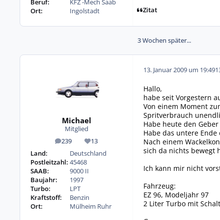
Beruf:
KFZ -Mech Saab
Zitat
Ort:
Ingolstadt
3 Wochen später...
13. Januar 2009 um 19:49
1
Hallo,
habe seit Vorgestern 
Von einem Moment zum a
Spritverbrauch unendli
Michael
Habe heute den Geber a
Mitglied
Habe das untere Ende 
Nach einem Wackelkonta
239
13
Beiträge
Reputation
sich da nichts bewegt h
Land:
Deutschland
Postleitzahl:
45468
Ich kann mir nicht vors
SAAB:
9000 II
Baujahr:
1997
Fahrzeug:
Turbo:
LPT
EZ 96, Modeljahr 97
Kraftstoff:
Benzin
2 Liter Turbo mit Schal
Ort:
Mülheim Ruhr