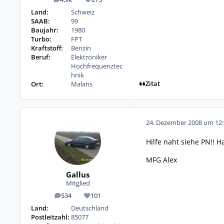
Beiträge
Reputation
Land:
Schweiz
SAAB:
99
Baujahr:
1980
Turbo:
FPT
Kraftstoff:
Benzin
Beruf:
Elektroniker
Hochfrequenztec
hnik
Zitat
Ort:
Malans
24. Dezember 2008 um 12:
Hilfe naht siehe PN!! H
MFG Alex
Gallus
Mitglied
534
101
Beiträge
Reputation
Land:
Deutschland
Postleitzahl:
85077