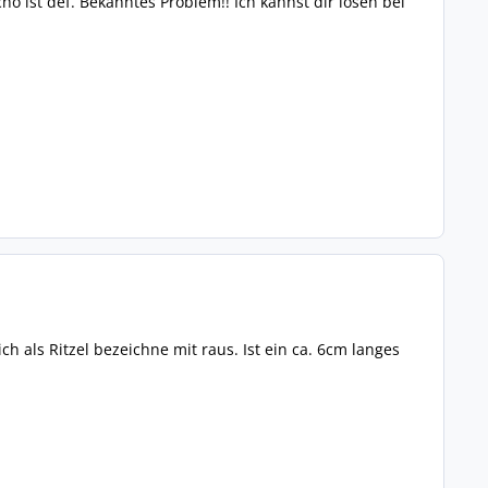
ho ist def. Bekanntes Problem!! Ich kannst dir lösen bei
 als Ritzel bezeichne mit raus. Ist ein ca. 6cm langes