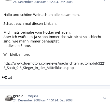
24. Dezember 2008 um 13:20
24. Dez 2008
Hallo und schöne Weinachten alle zusammen.
Schaut euch mal diesen Link an.
Mich hats beinahe vom Hocker gehauen.
Aber ich wußte es ja schon immer das wir nicht so schlecht
sind, wie mann immer behauptet.
In diesem Sinne.
Wir bleiben treu
http://www.duemotori.com/news/nachrichten_automobil/3221
5_Saab_9-3_Sieger_in_der_Mittelklasse.php
Zitat
Autor-Statistiken
gerald
Mitglied
24. Dezember 2008 um 14:51
24. Dez 2008