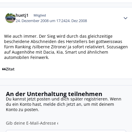
Autor-Statistiken
huetj1
Mitglied
24. Dezember 2008 um 17:24
24. Dez 2008
Wie auch immer. Der Sieg wird durch das gleichzeitige
bescheidene Abschneiden des Herstellers bei gottweisswas
fürm Ranking /silberne Zitrone/ ja sofort relativiert. Sozusagen
auf Augenhöhe mit Dacia, Kia, Smart und ähnlichem
automobilen Feinwerk.
Zitat
An der Unterhaltung teilnehmen
Du kannst jetzt posten und dich später registrieren. Wenn
du ein Konto hast,
melde dich jetzt an
, um mit deinem
Konto zu posten.