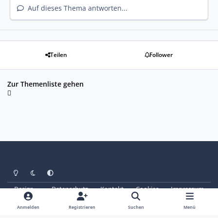
Auf dieses Thema antworten...
Teilen
Follower
Zur Themenliste gehen
Heller Modus
Dunkler Modus
Systemeinstellung
Design
Datenschutz
Kontakt
Cookies
Impressum
© Copyright 2025 - SAABoteure e. V.
Powered by
Invision Community
Anmelden
Registrieren
Suchen
Menü