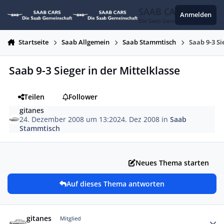
Zum Inhalt springen
SAAB CARS
Anmelden
Die Saab Gemeinschaft
Startseite
Saab Allgemein
Saab Stammtisch
Saab 9-3 Si
Saab 9-3 Sieger in der Mittelklasse
Teilen
Follower
gitanes
24. Dezember 2008 um 13:20
24. Dez 2008
in
Saab
Stammtisch
Neues Thema starten
Auf dieses Thema antworten
Autor-Statistiken
gitanes
Mitglied