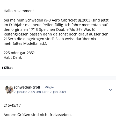
Hallo zusammen!
bei meinem Schweden (9-3 Aero Cabriolet Bj.2003) sind jetzt
im Frühjahr mal neue Reifen fällig. Ich fahre momentan auf
den orginalen 17" 3-Speichen Double(Alu 36). Was für
Reifengrössen passen denn da sonst noch drauf ausser den
215ern die eingetragen sind? Saab weiss darüber nix
mehr(altes Modell:mad:).
225 oder gar 235?
Habt Dank
Zitat
Autor-Statistiken
schweden-troll
Mitglied
2. Januar 2009 um 14:11
2. Jan 2009
215/45/17
Andere Größen sind nicht freigegeben.