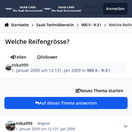
Zum Inhalt springen
SAAB CARS
Anmelden
Die Saab Gemeinschaft
Startseite
Saab Technikbereich
900 II - 9-3 I
Welche Reif
Welche Reifengrösse?
Teilen
Follower
mika999
1. Januar 2009 um 12:13
1. Jan 2009
in
900 II - 9-3 I
Neues Thema starten
Auf dieses Thema antworten
Autor-Statistiken
mika999
Mitglied
1. Januar 2009 um 12:13
1. Jan 2009