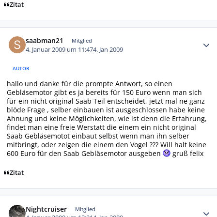
Zitat
Autor-Statistiken
saabman21
Mitglied
4. Januar 2009 um 11:47
4. Jan 2009
AUTOR
hallo und danke für die prompte Antwort, so einen
Gebläsemotor gibt es ja bereits für 150 Euro wenn man sich
für ein nicht original Saab Teil entscheidet, jetzt mal ne ganz
blöde Frage , selber einbauen ist ausgeschlossen habe keine
Ahnung und keine Möglichkeiten, wie ist denn die Erfahrung,
findet man eine freie Werstatt die einem ein nicht original
Saab Gebläsemotot einbaut selbst wenn man ihn selber
mitbringt, oder zeigen die einem den Vogel ??? Will halt keine
600 Euro für den Saab Gebläsemotor ausgeben
gruß felix
Zitat
Autor-Statistiken
Nightcruiser
Mitglied