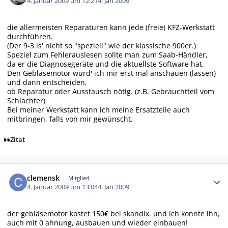
4. Januar 2009 um 12:21
4. Jan 2009
die allermeisten Reparaturen kann jede (freie) KFZ-Werkstatt
durchführen.
(Der 9-3 is' nicht so "speziell" wie der klassische 900er.)
Speziel zum Fehlerauslesen sollte man zum Saab-Händler,
da er die Diagnosegeräte und die aktuellste Software hat.
Den Gebläsemotor würd' ich mir erst mal anschauen (lassen)
und dann entscheiden,
ob Reparatur oder Ausstausch nötig. (z.B. Gebrauchtteil vom
Schlachter)
Bei meiner Werkstatt kann ich meine Ersatzteile auch
mitbringen, falls von mir gewünscht.
Zitat
Autor-Statistiken
clemensk
Mitglied
4. Januar 2009 um 13:04
4. Jan 2009
der gebläsemotor kostet 150€ bei skandix. und ich konnte ihn,
auch mit 0 ahnung, ausbauen und wieder einbauen!