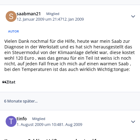
Autor-Statistiken
saabman21
Mitglied
12. Januar 2009 um 21:47
12. Jan 2009
AUTOR
Vielen Dank nochmal für die Hilfe, heute war mein Saab zur
Diagnose in der Werkstatt und es hat sich herausgestellt das
ein Steuermodul von der Klimaanlage defekt war, diese kostet
wohl 120 Euro , was das genau für ein Teil ist weiss ich noch
nicht, auf jeden Fall freue ich mich auf einen warmen Saab ,
bei den Temperaturen ist das auch wirklich Wichtig:tongue:
Zitat
6 Monate später...
Autor-Statistiken
tinfo
Mitglied
1. August 2009 um 10:48
1. Aug 2009