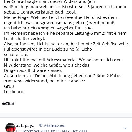
bei Conrad sagte man, dieser Widerstand (ich
weiß nicht genau welcher es ist) wird seit 3 Jahren nicht mehr
gebaut. Conradverkäufer ist d...cool.
Meine Frage: Welches Teilchen(eventuell Foto) ist es denn
eigentlich, was ausgewechselt(aus gelötet) werden muß.
Ich habe nur ein Komplett Angebot für 130€.
Im Moment habe ich eine separate Leitung(6 mm2) mit einem
Lichtschalter verlegt.
Also, aufheizen, Lichtschalter an, bestimmte Zeit Gebläse volle
Pulle(sonst wirds in der Bude zu heiß), Licht-
schalter aus.
Hilf mir bitte mal mit Adressmaterial: Wo bekomme ich den
kl.Widerstand, welche Größe, wie sieht das
Dingen aus(Bild wäre klasse).
Außerdem, auf Deiner Abbildung gehen nur 2 6mm2 Kabel
zum Regelwiderstand, bei mir 6 Kabel???
Gruß
Ferdinand
Zitat
Autor-Statistiken
patapaya
Administrator
17. Dezember 2009 um 00:14
17. Dez 2009