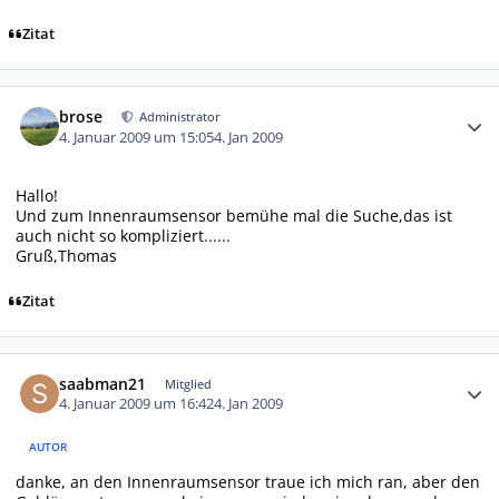
Zitat
Autor-Statistiken
brose
Administrator
4. Januar 2009 um 15:05
4. Jan 2009
Hallo!
Und zum Innenraumsensor bemühe mal die Suche,das ist
auch nicht so kompliziert......
Gruß,Thomas
Zitat
Autor-Statistiken
saabman21
Mitglied
4. Januar 2009 um 16:42
4. Jan 2009
AUTOR
danke, an den Innenraumsensor traue ich mich ran, aber den