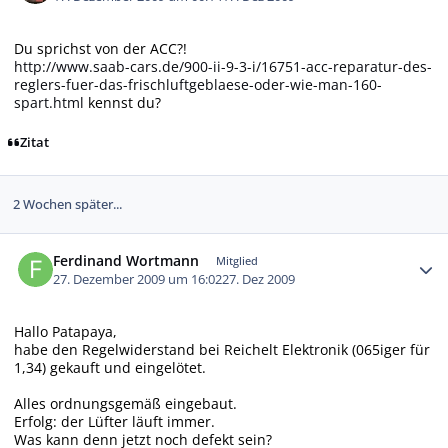
Du sprichst von der ACC?!
http://www.saab-cars.de/900-ii-9-3-i/16751-acc-reparatur-des-
reglers-fuer-das-frischluftgeblaese-oder-wie-man-160-
spart.html
kennst du?
Zitat
2 Wochen später...
Autor-Statistiken
Ferdinand Wortmann
Mitglied
27. Dezember 2009 um 16:02
27. Dez 2009
Hallo Patapaya,
habe den Regelwiderstand bei Reichelt Elektronik (065iger für
1,34) gekauft und eingelötet.
Alles ordnungsgemäß eingebaut.
Erfolg: der Lüfter läuft immer.
Was kann denn jetzt noch defekt sein?