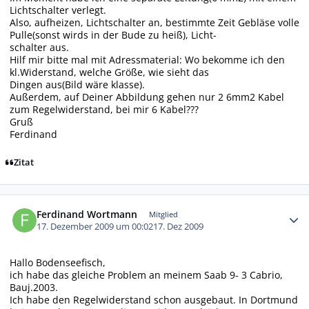
Lichtschalter verlegt.
Also, aufheizen, Lichtschalter an, bestimmte Zeit Gebläse volle
Pulle(sonst wirds in der Bude zu heiß), Licht-
schalter aus.
Hilf mir bitte mal mit Adressmaterial: Wo bekomme ich den
kl.Widerstand, welche Größe, wie sieht das
Dingen aus(Bild wäre klasse).
Außerdem, auf Deiner Abbildung gehen nur 2 6mm2 Kabel
zum Regelwiderstand, bei mir 6 Kabel???
Gruß
Ferdinand
Zitat
Autor-Statistiken
Ferdinand Wortmann
Mitglied
17. Dezember 2009 um 00:02
17. Dez 2009
Hallo Bodenseefisch,
ich habe das gleiche Problem an meinem Saab 9- 3 Cabrio,
Bauj.2003.
Ich habe den Regelwiderstand schon ausgebaut. In Dortmund