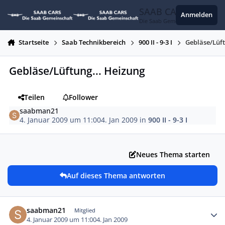
Zum Inhalt springen
SAAB CARS
Anmelden
Die Saab Gemeinschaft
Startseite
Saab Technikbereich
900 II - 9-3 I
Gebläse/Lüft
Gebläse/Lüftung... Heizung
Teilen
Follower
saabman21
4. Januar 2009 um 11:00
4. Jan 2009
in
900 II - 9-3 I
Neues Thema starten
Auf dieses Thema antworten
Autor-Statistiken
saabman21
Mitglied
4. Januar 2009 um 11:00
4. Jan 2009