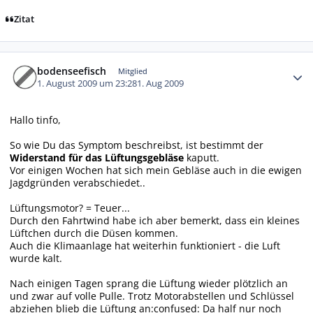
Zitat
Autor-Statistiken
bodenseefisch
Mitglied
1. August 2009 um 23:28
1. Aug 2009
Hallo tinfo,
So wie Du das Symptom beschreibst, ist bestimmt der
Widerstand für das Lüftungsgebläse
kaputt.
Vor einigen Wochen hat sich mein Gebläse auch in die ewigen
Jagdgründen verabschiedet..
Lüftungsmotor? = Teuer...
Durch den Fahrtwind habe ich aber bemerkt, dass ein kleines
Lüftchen durch die Düsen kommen.
Auch die Klimaanlage hat weiterhin funktioniert - die Luft
wurde kalt.
Nach einigen Tagen sprang die Lüftung wieder plötzlich an
und zwar auf volle Pulle. Trotz Motorabstellen und Schlüssel
abziehen blieb die Lüftung an:confused: Da half nur noch