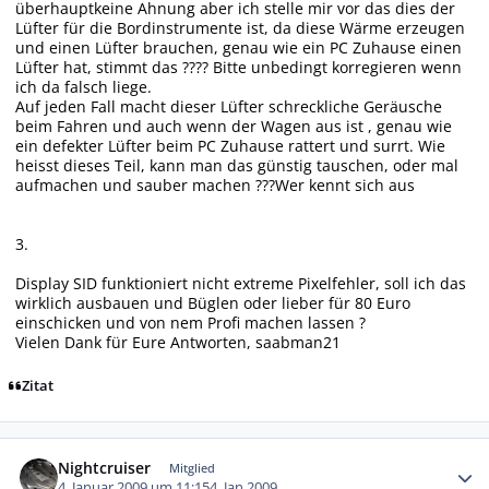
überhauptkeine Ahnung aber ich stelle mir vor das dies der
Lüfter für die Bordinstrumente ist, da diese Wärme erzeugen
und einen Lüfter brauchen, genau wie ein PC Zuhause einen
Lüfter hat, stimmt das ???? Bitte unbedingt korregieren wenn
ich da falsch liege.
Auf jeden Fall macht dieser Lüfter schreckliche Geräusche
beim Fahren und auch wenn der Wagen aus ist , genau wie
ein defekter Lüfter beim PC Zuhause rattert und surrt. Wie
heisst dieses Teil, kann man das günstig tauschen, oder mal
aufmachen und sauber machen ???Wer kennt sich aus
3.
Display SID funktioniert nicht extreme Pixelfehler, soll ich das
wirklich ausbauen und Büglen oder lieber für 80 Euro
einschicken und von nem Profi machen lassen ?
Vielen Dank für Eure Antworten, saabman21
Zitat
Autor-Statistiken
Nightcruiser
Mitglied
4. Januar 2009 um 11:15
4. Jan 2009