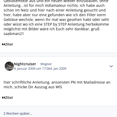
Gebläsemotor aus und ein neuen wieder einzubauen, ohne
Anleitung , ist für mich Vollamateur nichts, ich habe auch
schon im Netz und hier nach einer Anleitung gesucht und
hier, habe aber nur eine gefunden wie ich den Filter vorm
Gebläse wechsle, wenn Ihr mal was gesehen habt oder seht
oder wisst wo ich eine STEP by STEP Anleitung herbekomme
möglichst mit Bilder wäre ich Euch sehr dankbar, gruß
saabman21
Zitat
Autor-Statistiken
Nightcruiser
Mitglied
4. Januar 2009 um 17:06
4. Jan 2009
hier schriftliche
Anleitung
, ansonsten PN mit Mailadresse an
mich, schicke Dir Auszug aus WIS
Zitat
2 Wochen später...