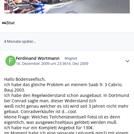
Zitat
4 Monate später...
Autor-Statistiken
Ferdinand Wortmann
Mitglied
16. Dezember 2009 um 23:36
16. Dez 2009
Hallo Bodenseefisch,
ich habe das gleiche Problem an meinem Saab 9- 3 Cabrio,
Bauj.2003.
Ich habe den Regelwiderstand schon ausgebaut. In Dortmund
bei Conrad sagte man, dieser Widerstand (ich
weiß nicht genau welcher es ist) wird seit 3 Jahren nicht mehr
gebaut. Conradverkäufer ist d...cool.
Meine Frage: Welches Teilchen(eventuell Foto) ist es denn
eigentlich, was ausgewechselt(aus gelötet) werden muß.
Ich habe nur ein Komplett Angebot für 130€.
Im Moment habe ich eine separate Leitung(6 mm2) mit einem