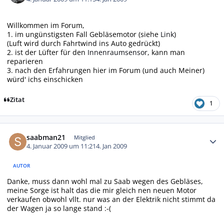
Willkommen im Forum,
1. im ungünstigsten Fall Gebläsemotor (siehe
Link
)
(Luft wird durch Fahrtwind ins Auto gedrückt)
2. ist der Lüfter für den
Innenraumsensor
, kann man
reparieren
3. nach den Erfahrungen hier im Forum (und auch Meiner)
würd' ichs einschicken
Zitat
1
Autor-Statistiken
saabman21
Mitglied
4. Januar 2009 um 11:21
4. Jan 2009
AUTOR
Danke, muss dann wohl mal zu Saab wegen des Gebläses,
meine Sorge ist halt das die mir gleich nen neuen Motor
verkaufen obwohl vllt. nur was an der Elektrik nicht stimmt da
der Wagen ja so lange stand :-(