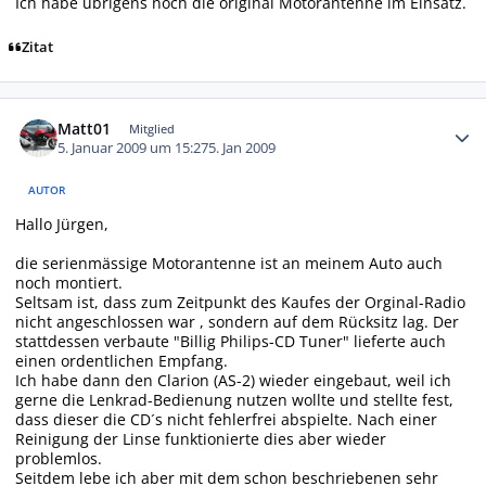
Ich habe übrigens noch die original Motorantenne im Einsatz.
Zitat
Autor-Statistiken
Matt01
Mitglied
5. Januar 2009 um 15:27
5. Jan 2009
AUTOR
Hallo Jürgen,
die serienmässige Motorantenne ist an meinem Auto auch
noch montiert.
Seltsam ist, dass zum Zeitpunkt des Kaufes der Orginal-Radio
nicht angeschlossen war , sondern auf dem Rücksitz lag. Der
stattdessen verbaute "Billig Philips-CD Tuner" lieferte auch
einen ordentlichen Empfang.
Ich habe dann den Clarion (AS-2) wieder eingebaut, weil ich
gerne die Lenkrad-Bedienung nutzen wollte und stellte fest,
dass dieser die CD´s nicht fehlerfrei abspielte. Nach einer
Reinigung der Linse funktionierte dies aber wieder
problemlos.
Seitdem lebe ich aber mit dem schon beschriebenen sehr