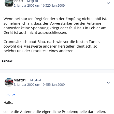
99 SR
Mitglied
5. Januar 2009 um 16:52
5. Jan 2009
Wenn bei starken Regi-Sendern der Empfang nicht stabil ist,
so nehme ich an, dass der Vorverstärker bei der Antenne
entweder keine Spannung kriegt oder faul ist. Ein Fehler am
Gerät ist auch nicht auszuschliessen.
Grundsätzlich baut Blau. nach wie vor die besten Tuner,
obwohl die Messwerte anderer Hersteller identisch, so
belehrt uns der Praxistest eines anderen....
Zitat
Autor-Statistiken
Matt01
Mitglied
5. Januar 2009 um 19:45
5. Jan 2009
AUTOR
Hallo,
sollte die Antenne die eigentliche Problemquelle darstellen,