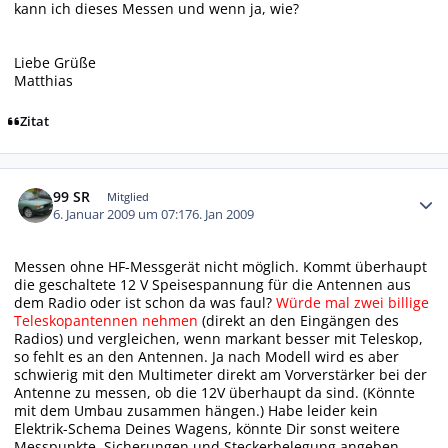
kann ich dieses Messen und wenn ja, wie?
Liebe Grüße
Matthias
Zitat
Autor-Statistiken
99 SR
Mitglied
6. Januar 2009 um 07:17
6. Jan 2009
Messen ohne HF-Messgerät nicht möglich. Kommt überhaupt
die geschaltete 12 V Speisespannung für die Antennen aus
dem Radio oder ist schon da was faul?
Würde mal zwei billige
Teleskopantennen nehmen
(direkt an den Eingängen des
Radios) und vergleichen, wenn markant besser mit Teleskop,
so fehlt es an den Antennen. Ja nach Modell wird es aber
schwierig mit den Multimeter direkt am Vorverstärker bei der
Antenne zu messen, ob die 12V überhaupt da sind. (Könnte
mit dem Umbau zusammen hängen.) Habe leider kein
Elektrik-Schema Deines Wagens, könnte Dir sonst weitere
Messpunkte, Sicherungen und Steckerbelegung angeben.