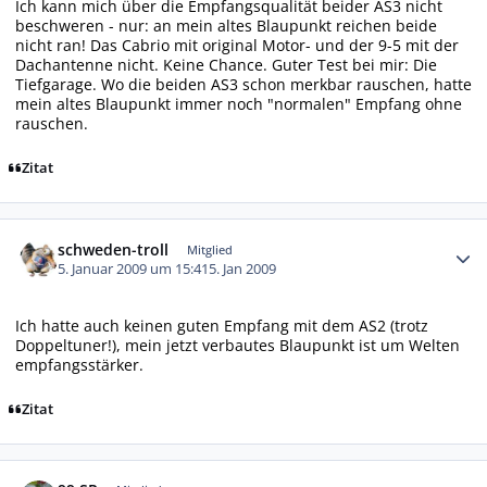
Ich kann mich über die Empfangsqualität beider AS3 nicht
beschweren - nur: an mein altes Blaupunkt reichen beide
nicht ran! Das Cabrio mit original Motor- und der 9-5 mit der
Dachantenne nicht. Keine Chance. Guter Test bei mir: Die
Tiefgarage. Wo die beiden AS3 schon merkbar rauschen, hatte
mein altes Blaupunkt immer noch "normalen" Empfang ohne
rauschen.
Zitat
Autor-Statistiken
schweden-troll
Mitglied
5. Januar 2009 um 15:41
5. Jan 2009
Ich hatte auch keinen guten Empfang mit dem AS2 (trotz
Doppeltuner!), mein jetzt verbautes Blaupunkt ist um Welten
empfangsstärker.
Zitat
Autor-Statistiken