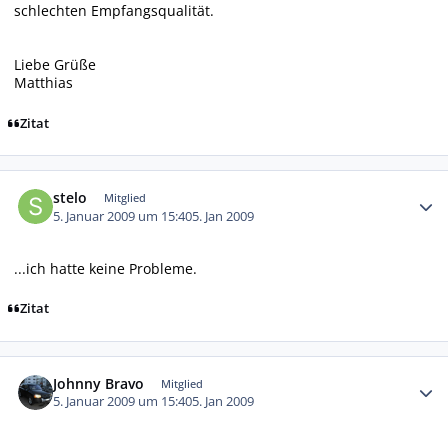
schlechten Empfangsqualität.
Liebe Grüße
Matthias
Zitat
Autor-Statistiken
stelo
Mitglied
5. Januar 2009 um 15:40
5. Jan 2009
...ich hatte keine Probleme.
Zitat
Autor-Statistiken
Johnny Bravo
Mitglied
5. Januar 2009 um 15:40
5. Jan 2009