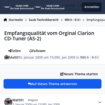
Zum Inhalt springen
SAAB CARS
Anmelden
Die Saab Gemeinschaft
Startseite
Saab Technikbereich
900 II - 9-3 I
Empfangsqual
Empfangsqualität vom Orginal Clarion
CD-Tuner (AS-2)
Teilen
Follower
Matt01
5. Januar 2009 um 15:09
5. Jan 2009
in
900 II - 9-3 I
Neues Thema starten
Auf dieses Thema antworten
Autor-Statistiken
Matt01
Mitglied
5. Januar 2009 um 15:09
5. Jan 2009