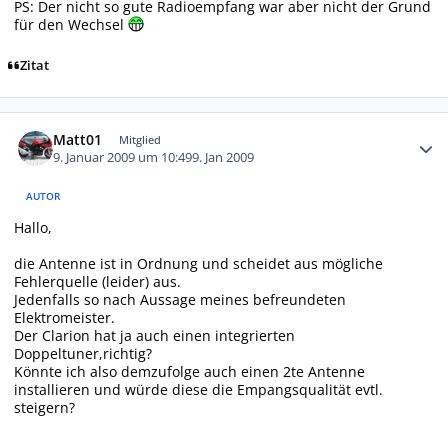
PS: Der nicht so gute Radioempfang war aber nicht der Grund
für den Wechsel
Zitat
Autor-Statistiken
Matt01
Mitglied
9. Januar 2009 um 10:49
9. Jan 2009
AUTOR
Hallo,
die Antenne ist in Ordnung und scheidet aus mögliche
Fehlerquelle (leider) aus.
Jedenfalls so nach Aussage meines befreundeten
Elektromeister.
Der Clarion hat ja auch einen integrierten
Doppeltuner,richtig?
Könnte ich also demzufolge auch einen 2te Antenne
installieren und würde diese die Empangsqualität evtl.
steigern?