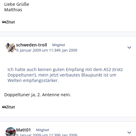
Liebe Grüße
Matthias
Zitat
Autor-Statistiken
schweden-troll
Mitglied
9. Januar 2009 um 11:34
9. Jan 2009
Ich hatte auch keinen guten Empfang mit dem AS2 (trotz
Doppeltuner!), mein jetzt verbautes Blaupunkt ist um
Welten empfangsstärker.
Doppeltuner ja, 2. Antenne nein.
Zitat
Autor-Statistiken
Matt01
Mitglied
9. Januar 2009 um 11:39
9. Jan 2009