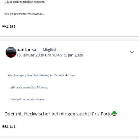
...gibt auch zugekalkte Motoren.
Und eingefrorenes Wischwasser...
Zitat
Autor-Statistiken
bantansai
Mitglied
15. Januar 2009 um 10:45
15. Jan 2009
Waschpumpe (ohne Heckwischer) im Zubehör 42 Euro
...gibt auch zugekalkte Motoren.
Und eingefrorenes Wischwasser...
Oder mit Heckwischer bei mir gebraucht für's Porto
Zitat