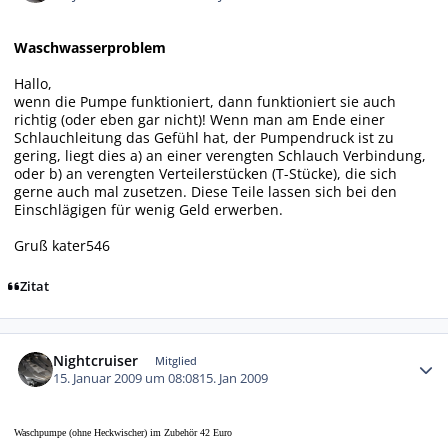
Waschwasserproblem
Hallo,
wenn die Pumpe funktioniert, dann funktioniert sie auch
richtig (oder eben gar nicht)! Wenn man am Ende einer
Schlauchleitung das Gefühl hat, der Pumpendruck ist zu
gering, liegt dies a) an einer verengten Schlauch Verbindung,
oder b) an verengten Verteilerstücken (T-Stücke), die sich
gerne auch mal zusetzen. Diese Teile lassen sich bei den
Einschlägigen für wenig Geld erwerben.
Gruß kater546
Zitat
Autor-Statistiken
Nightcruiser
Mitglied
15. Januar 2009 um 08:08
15. Jan 2009
Waschpumpe (ohne Heckwischer) im Zubehör 42 Euro