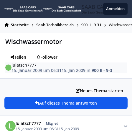
Zum Inhalt springen
SAAB CARS
Anmelden
Die Saab Gemeinschaft
Startseite
Saab Technikbereich
900 II - 9-3 I
Wischwasse
Wischwassermotor
Teilen
Follower
lulatsch7777
15. Januar 2009 um 06:31
15. Jan 2009
in
900 II - 9-3 I
Neues Thema starten
Auf dieses Thema antworten
Autor-Statistiken
lulatsch7777
Mitglied
15. Januar 2009 um 06:31
15. Jan 2009