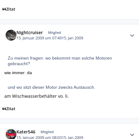
Zitat
Autor-Statistiken
Nightcruiser
Mitglied
15. Januar 2009 um 07:49
15. Jan 2009
Zu meinen fragen: wo bekommt man solche Motoren
gebraucht?
wie immer:
da
und wo sitzt dieser Motor zwecks Austausch.
am Wischwasserbehälter vo. li.
Zitat
Autor-Statistiken
Kater546
Mitglied
15. Januar 2009 um 08:03
15. Jan 2009