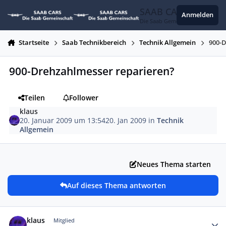
Zum Inhalt springen
SAAB CARS
Anmelden
Die Saab Gemeinschaft
Startseite
Saab Technikbereich
Technik Allgemein
900-
900-Drehzahlmesser reparieren?
Teilen
Follower
klaus
20. Januar 2009 um 13:54
20. Jan 2009
in
Technik
Allgemein
Neues Thema starten
Auf dieses Thema antworten
Autor-Statistiken
klaus
Mitglied