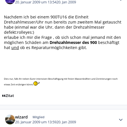
20. Januar 2009 um 13:54
20. Jan 2009
Nachdem ich bei einem 900TU16 die Einheit
Drehzahlmesser/Uhr nun bereits zum zweitem Mal getauscht
habe (einmal war die Uhr, dann der Drehzahlmesser
defekt:rolleyes:)
erlaube ich mir die Frage , ob sich schon mal jemand mit den
möglichen Schäden am
Drehzahlmesser des 900
beschäftigt
hat
und
ob es Reparaturmöglichkeiten gibt.
Dies nur, falls Ihr neben Eurer intensiven Beschäftigung mit freien Massenkräften und Zentrierungen noch
etwas Zeit erübrigen könnt.
Zitat
Autor-Statistiken
wizard
Mitglied
20. Januar 2009 um 13:59
20. Jan 2009