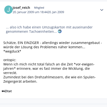
Autor-Statistiken
josef_reich
Mitglied
20. Januar 2009 um 18:44
20. Jan 2009
... also ich habe einen Umzugskarton mit auseinander
genommenen Tachoeinheiten...
Schätze, EIN EINZIGER - allerdings wieder zusammengebaut -
würde der Lösung des Problemes näher kommen...
*wegduck*
ontopic:
Wenn ich mich nicht total falsch an die Zeit *vor-ewigen-
jahren* erinnere, war es fast immer die Wicklung, die
verreckt.
Zumindest bei den Drehzahlmessern, die wie ein Spulen-
Zeigergerät arbeiten.
Zitat