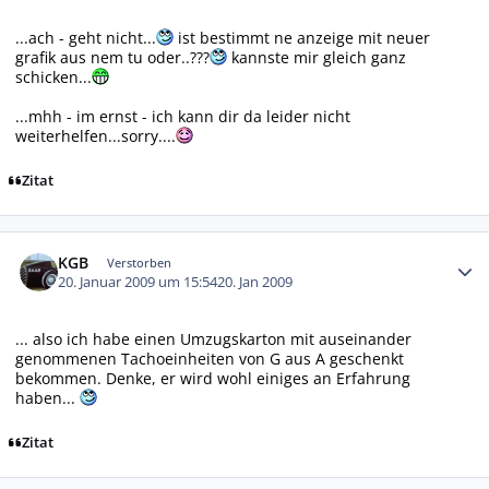
...ach - geht nicht...
ist bestimmt ne anzeige mit neuer
grafik aus nem tu oder..???
kannste mir gleich ganz
schicken...
...mhh - im ernst - ich kann dir da leider nicht
weiterhelfen...sorry....
Zitat
Autor-Statistiken
KGB
Verstorben
20. Januar 2009 um 15:54
20. Jan 2009
... also ich habe einen Umzugskarton mit auseinander
genommenen Tachoeinheiten von G aus A geschenkt
bekommen. Denke, er wird wohl einiges an Erfahrung
haben...
Zitat