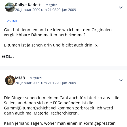
Rallye Kadett
Mitglied
20. Januar 2009 um 21:08
20. Jan 2009
AUTOR
Gut, hat denn jemand ne Idee wo ich mit den Originalen
vergleichbare Dämmmatten herbekomme?
Bitumen ist ja schon drin und bleibt auch drin. :-)
Zitat
Autor-Statistiken
MMB
Mitglied
20. Januar 2009 um 21:12
20. Jan 2009
Die Dinger sehen in meinem Cabi auch fürchterlich aus...die
Sellen, an denen sich die Füße befinden ist die
Gummi(Bitumen)schicht vollkommen zerbröselt. Ich werd
dann auch mal Material recherchieren.
Kann jemand sagen, woher man einen in Form gepressten