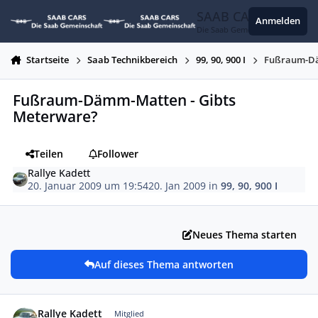
Zum Inhalt springen
SAAB CARS
Anmelden
Die Saab Gemeinschaft
Startseite
Saab Technikbereich
99, 90, 900 I
Fußraum-Dä
Fußraum-Dämm-Matten - Gibts
Meterware?
Teilen
Follower
Rallye Kadett
20. Januar 2009 um 19:54
20. Jan 2009
in
99, 90, 900 I
Neues Thema starten
Auf dieses Thema antworten
Autor-Statistiken
Rallye Kadett
Mitglied