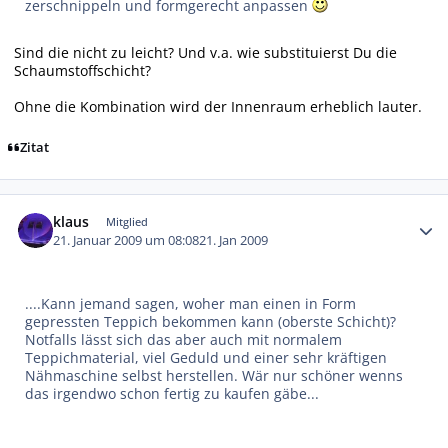
zerschnippeln und formgerecht anpassen
Sind die nicht zu leicht? Und v.a. wie substituierst Du die
Schaumstoffschicht?
Ohne die Kombination wird der Innenraum erheblich lauter.
Zitat
Autor-Statistiken
klaus
Mitglied
21. Januar 2009 um 08:08
21. Jan 2009
....Kann jemand sagen, woher man einen in Form
gepressten Teppich bekommen kann (oberste Schicht)?
Notfalls lässt sich das aber auch mit normalem
Teppichmaterial, viel Geduld und einer sehr kräftigen
Nähmaschine selbst herstellen. Wär nur schöner wenns
das irgendwo schon fertig zu kaufen gäbe...