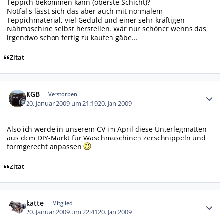
Teppich bekommen kann (oberste Schicht)?
Notfalls lässt sich das aber auch mit normalem
Teppichmaterial, viel Geduld und einer sehr kräftigen
Nähmaschine selbst herstellen. Wär nur schöner wenns das
irgendwo schon fertig zu kaufen gäbe...
Zitat
Autor-Statistiken
KGB
Verstorben
20. Januar 2009 um 21:19
20. Jan 2009
Also ich werde in unserem CV im April diese Unterlegmatten
aus dem DIY-Markt für Waschmaschinen zerschnippeln und
formgerecht anpassen
Zitat
Autor-Statistiken
katte
Mitglied
20. Januar 2009 um 22:41
20. Jan 2009