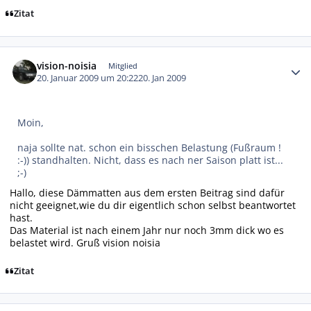
Zitat
Autor-Statistiken
vision-noisia
Mitglied
20. Januar 2009 um 20:22
20. Jan 2009
Moin,
naja sollte nat. schon ein bisschen Belastung (Fußraum !
:-)) standhalten. Nicht, dass es nach ner Saison platt ist...
;-)
Hallo, diese Dämmatten aus dem ersten Beitrag sind dafür
nicht geeignet,wie du dir eigentlich schon selbst beantwortet
hast.
Das Material ist nach einem Jahr nur noch 3mm dick wo es
belastet wird. Gruß vision noisia
Zitat
Autor-Statistiken