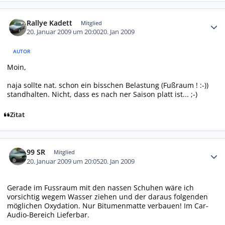
Autor-Statistiken
Rallye Kadett
Mitglied
20. Januar 2009 um 20:00
20. Jan 2009
AUTOR
Moin,
naja sollte nat. schon ein bisschen Belastung (Fußraum ! :-))
standhalten. Nicht, dass es nach ner Saison platt ist... ;-)
Zitat
Autor-Statistiken
99 SR
Mitglied
20. Januar 2009 um 20:05
20. Jan 2009
Gerade im Fussraum mit den nassen Schuhen wäre ich
vorsichtig wegem Wasser ziehen und der daraus folgenden
möglichen Oxydation. Nur Bitumenmatte verbauen! Im Car-
Audio-Bereich Lieferbar.