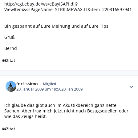
http://cgi.ebay.de/ws/eBayISAPI.dll?
ViewItem&ssPageName=STRK:MEWAX:IT&item=220316597941
Bin gespannt auf Eure Meinung und auf Eure Tips.
Gruß
Bernd
Zitat
Autor-Statistiken
fortissimo
Mitglied
20. Januar 2009 um 19:56
20. Jan 2009
Ich glaube das gibt auch im Akustikbereich ganz nette
Sachen. Aber frag mich jetzt nicht nach Bezugsquellen oder
wie das Zeugs heißt.
Zitat