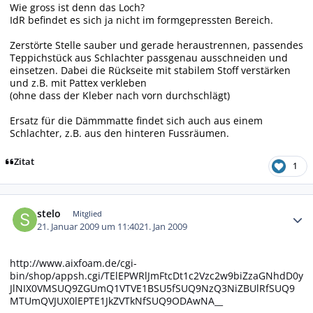
Wie gross ist denn das Loch?
IdR befindet es sich ja nicht im formgepressten Bereich.
Zerstörte Stelle sauber und gerade heraustrennen, passendes
Teppichstück aus Schlachter passgenau ausschneiden und
einsetzen. Dabei die Rückseite mit stabilem Stoff verstärken
und z.B. mit Pattex verkleben
(ohne dass der Kleber nach vorn durchschlägt)
Ersatz für die Dämmmatte findet sich auch aus einem
Schlachter, z.B. aus den hinteren Fussräumen.
Zitat
1
Autor-Statistiken
stelo
Mitglied
21. Januar 2009 um 11:40
21. Jan 2009
http://www.aixfoam.de/cgi-
bin/shop/appsh.cgi/TElEPWRlJmFtcDt1c2Vzc2w9biZzaGNhdD0y
JlNIX0VMSUQ9ZGUmQ1VTVE1BSU5fSUQ9NzQ3NiZBUlRfSUQ9
MTUmQVJUX0lEPTE1JkZVTkNfSUQ9ODAwNA__