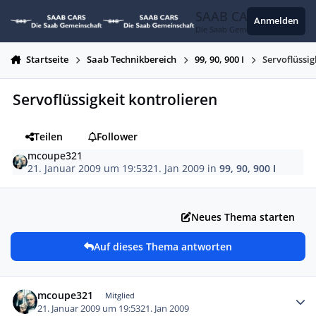
Zum Inhalt springen
SAAB CARS
Anmelden
Die Saab Gemeinschaft
Startseite
Saab Technikbereich
99, 90, 900 I
Servoflüssig
Servoflüssigkeit kontrolieren
Teilen
Follower
mcoupe321
21. Januar 2009 um 19:53
21. Jan 2009
in
99, 90, 900 I
Neues Thema starten
Auf dieses Thema antworten
Autor-Statistiken
mcoupe321
Mitglied
21. Januar 2009 um 19:53
21. Jan 2009