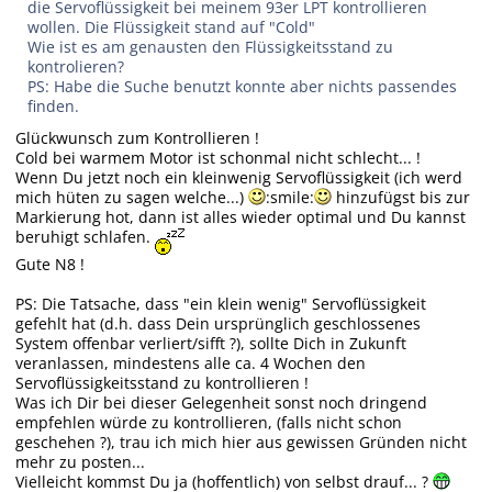
die Servoflüssigkeit bei meinem 93er LPT kontrollieren
wollen. Die Flüssigkeit stand auf "Cold"
Wie ist es am genausten den Flüssigkeitsstand zu
kontrolieren?
PS: Habe die Suche benutzt konnte aber nichts passendes
finden.
Glückwunsch zum Kontrollieren !
Cold bei warmem Motor ist schonmal nicht schlecht... !
Wenn Du jetzt noch ein kleinwenig Servoflüssigkeit (ich werd
mich hüten zu sagen welche...)
:smile:
hinzufügst bis zur
Markierung hot, dann ist alles wieder optimal und Du kannst
beruhigt schlafen.
Gute N8 !
PS: Die Tatsache, dass "ein klein wenig" Servoflüssigkeit
gefehlt hat (d.h. dass Dein ursprünglich geschlossenes
System offenbar verliert/sifft ?), sollte Dich in Zukunft
veranlassen, mindestens alle ca. 4 Wochen den
Servoflüssigkeitsstand zu kontrollieren !
Was ich Dir bei dieser Gelegenheit sonst noch dringend
empfehlen würde zu kontrollieren, (falls nicht schon
geschehen ?), trau ich mich hier aus gewissen Gründen nicht
mehr zu posten...
Vielleicht kommst Du ja (hoffentlich) von selbst drauf... ?