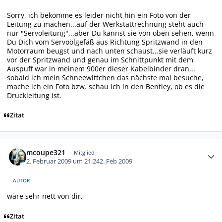
Sorry, ich bekomme es leider nicht hin ein Foto von der
Leitung zu machen...auf der Werkstattrechnung steht auch
nur "Servoleitung"...aber Du kannst sie von oben sehen, wenn
Du Dich vom Servoölgefäß aus Richtung Spritzwand in den
Motorraum beugst und nach unten schaust...sie verläuft kurz
vor der Spritzwand und genau im Schnittpunkt mit dem
Auspuff war in meinem 900er dieser Kabelbinder dran...
sobald ich mein Schneewittchen das nächste mal besuche,
mache ich ein Foto bzw. schau ich in den Bentley, ob es die
Druckleitung ist.
Zitat
Autor-Statistiken
mcoupe321
Mitglied
2. Februar 2009 um 21:24
2. Feb 2009
AUTOR
wäre sehr nett von dir.
Zitat