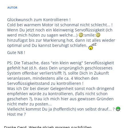
AUTOR
Glückwunsch zum Kontrollieren !
Cold bei warmem Motor ist schonmal nicht schlecht... !
Wenn Du jetzt noch ein kleinwenig Servoflüssigkeit (ich
werd mich hüten zu sagen welche...)
:smile:
hinzufügst bis zur Markierung hot, dann ist alles wieder
optimal und Du kannst beruhigt schlafen.
Gute N8 !
PS: Die Tatsache, dass "ein klein wenig" Servoflüssigkeit
gefehlt hat (d.h. dass Dein ursprünglich geschlossenes
System offenbar verliert/sifft ?), sollte Dich in Zukunft
veranlassen, mindestens alle ca. 4 Wochen den
Servoflüssigkeitsstand zu kontrollieren !
Was ich Dir bei dieser Gelegenheit sonst noch dringend
empfehlen würde zu kontrollieren, (falls nicht schon
geschehen ?), trau ich mich hier aus gewissen Gründen
nicht mehr zu posten...
Vielleicht kommst Du ja (hoffentlich) von selbst drauf... ?
Host me ?
Danke Gerd. Werde glcieh morgen nachfüllen.