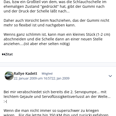
Das, bzw ein Großteil von dem, was die Schlauchschelle im
ehemaligen Zustand "gedrückt" hat, gibt der Gummi nach
und der Druck der Schelle läßt nach...
Daher auch Vorsicht beim Nachziehen, das der Gummi nicht
mehr so flexibel ist und nachgeben kann.
Wenns ganz schlimm ist, kann man ein kleines Stück (1-2 cm)
abschneiden und die Schelle dann an einer neuen Stelle
anziehen....(ist aber eher selten nötig)
Zitat
Autor-Statistiken
Rallye Kadett
Mitglied
22. Januar 2009 um 16:57
22. Jan 2009
Bei mir verabschiedet sich bereits die 2. Servopumpe... mit
leichtem Gejaule und Servoflüssigkeitsverlusst an der Welle...
:-(
Wenn die man nicht immer so superschwer zu kriegen
wären... Für die letzte bin 350 KM (hin und zurück) gefahren