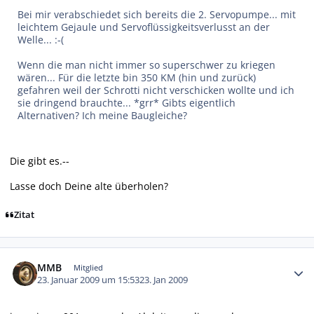
Bei mir verabschiedet sich bereits die 2. Servopumpe... mit
leichtem Gejaule und Servoflüssigkeitsverlusst an der
Welle... :-(
Wenn die man nicht immer so superschwer zu kriegen
wären... Für die letzte bin 350 KM (hin und zurück)
gefahren weil der Schrotti nicht verschicken wollte und ich
sie dringend brauchte... *grr* Gibts eigentlich
Alternativen? Ich meine Baugleiche?
Die gibt es.--
Lasse doch Deine alte überholen?
Zitat
Autor-Statistiken
MMB
Mitglied
23. Januar 2009 um 15:53
23. Jan 2009