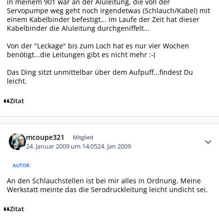
in meinem 901 war an der Aluleitung, die von der
Servopumpe weg geht noch irgendetwas (Schlauch/Kabel) mit
einem Kabelbinder befestigt... im Laufe der Zeit hat dieser
Kabelbinder die Aluleitung durchgeniffelt...
Von der "Leckage" bis zum Loch hat es nur vier Wochen
benötigt...die Leitungen gibt es nicht mehr :-(
Das Ding sitzt unmittelbar über dem Aufpuff...findest Du
leicht.
Zitat
Autor-Statistiken
mcoupe321
Mitglied
24. Januar 2009 um 14:05
24. Jan 2009
AUTOR
An den Schlauchstellen ist bei mir alles in Ordnung. Meine
Werkstatt meinte das die Serodruckleitung leicht undicht sei.
Zitat