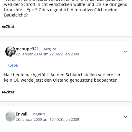
weil der Schrotti nicht verschicken wollte und ich sie dringend
brauchte... *grr* Gibts eigentlich Alternativen? Ich meine
Baugleiche?
Zitat
Autor-Statistiken
mcoupe321
Mitglied
22. Januar 2009 um 22:09
22. Jan 2009
AUTOR
Hae heute nachgefüllt. An den Schlauchstellen verliere ich
kein Öl. Werde jetzt den Ölstand genaustens beobachten.
Zitat
Autor-Statistiken
Envall
Mitglied
23. Januar 2009 um 15:40
23. Jan 2009