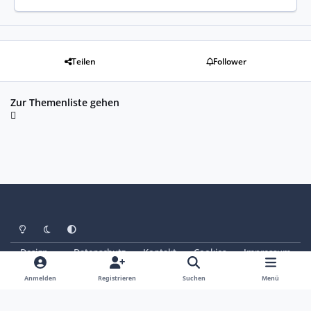
Teilen
Follower
Zur Themenliste gehen
Heller Modus
Dunkler Modus
Systemeinstellung
Design
Datenschutz
Kontakt
Cookies
Impressum
© Copyright 2025 - SAABoteure e. V.
Powered by
Invision Community
Anmelden
Registrieren
Suchen
Menü