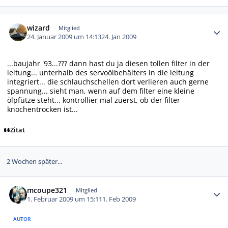
Autor-Statistiken
wizard
Mitglied
24. Januar 2009 um 14:13
24. Jan 2009
...baujahr '93...??? dann hast du ja diesen tollen filter in der
leitung... unterhalb des servoölbehälters in die leitung
integriert... die schlauchschellen dort verlieren auch gerne
spannung... sieht man, wenn auf dem filter eine kleine
ölpfütze steht... kontrollier mal zuerst, ob der filter
knochentrocken ist...
Zitat
2 Wochen später...
Autor-Statistiken
mcoupe321
Mitglied
1. Februar 2009 um 15:11
1. Feb 2009
AUTOR