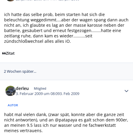
ich hatte das selbe prob, beim starten hat sich die
beleuchtung weggedimmt....aber der wagen spang dann auch
nicht an, ich glaubte es lag an der masse karosse neben der
batterie, gesäubert und erneut festgezogen........hatte eine
zeitlang ruhe, dann kam es wieder..........seit
zündschloßwechsel alles alles iO.
Zitat
2 Wochen später...
Autor-Statistiken
derleu
Mitglied
3. Februar 2009 um 08:09
3. Feb 2009
AUTOR
habt mal vielen dank, (zwar spät, konnte aber die ganze zeit
nicht antworten), und an @patapaya es galt schon dem 900er,
an meinen 9.5 lass ich nur wasser und ne fachwerkstatt
meines vertrauens.