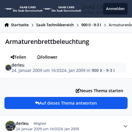
Zum Inhalt springen
SAAB CARS
Anmelden
Die Saab Gemeinschaft
Startseite
Saab Technikbereich
900 II - 9-3 I
Armaturenbr
Armaturenbrettbeleuchtung
Teilen
Follower
derleu
24. Januar 2009 um 16:03
24. Jan 2009
in
900 II - 9-3 I
Neues Thema starten
Auf dieses Thema antworten
Autor-Statistiken
derleu
Mitglied
24. Januar 2009 um 16:03
24. Jan 2009