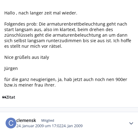
Hallo , nach langer zeit mal wieder.
Folgendes prob: Die armaturenbrettbeleuchtung geht nach
start langsam aus, also im klartext, beim drehen des
zünschlüssels geht die armaturenbeleuchtung an um dann
sich selbst langsam runterzudimmen bis sie aus ist. Ich hoffe
es stellt nur mich vor rätsel.
Nice grüßels aus italy
Jürgen
für die ganz neugierigen, ja, hab jetzt auch noch nen 900er
bzw.is meiner frau ihrer.
Zitat
Autor-Statistiken
clemensk
Mitglied
24. Januar 2009 um 17:02
24. Jan 2009