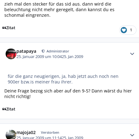
zieh mal den stecker für das sid aus. dann wird die
beleuchtung nicht mehr geregelt, dann kannst du es
schonmal eingrenzen.
Zitat
1
Autor-Statistiken
patapaya
Administrator
25. Januar 2009 um 10:04
25. Jan 2009
für die ganz neugierigen, ja, hab jetzt auch noch nen
900er bzw.is meiner frau ihrer.
Deine Frage bezog sich aber auf den 9-5? Dann wärst du hier
nicht richtig!
Zitat
Autor-Statistiken
majoja02
Verstorben
25. Januar 2009 um 11:14
25. Jan 2009