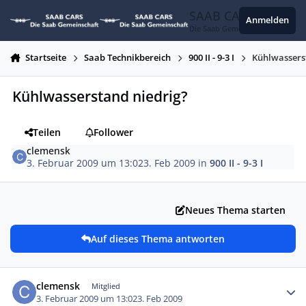
Zum Inhalt springen
SAAB CARS
Anmelden
Die Saab Gemeinschaft
Startseite
Saab Technikbereich
900 II - 9-3 I
Kühlwassers
Kühlwasserstand niedrig?
Teilen
Follower
clemensk
3. Februar 2009 um 13:02
3. Feb 2009
in
900 II - 9-3 I
Neues Thema starten
Auf dieses Thema antworten
Autor-Statistiken
clemensk
Mitglied
3. Februar 2009 um 13:02
3. Feb 2009