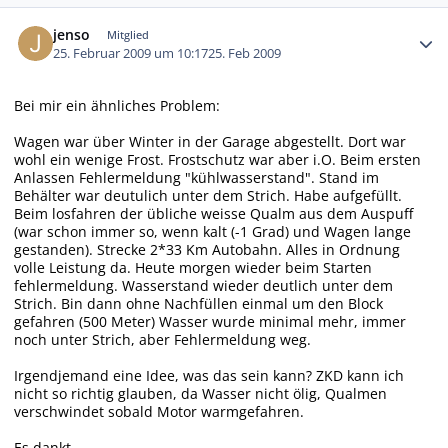
Autor-Statistiken
jenso
Mitglied
25. Februar 2009 um 10:17
25. Feb 2009
Bei mir ein ähnliches Problem:
Wagen war über Winter in der Garage abgestellt. Dort war
wohl ein wenige Frost. Frostschutz war aber i.O. Beim ersten
Anlassen Fehlermeldung "kühlwasserstand". Stand im
Behälter war deutulich unter dem Strich. Habe aufgefüllt.
Beim losfahren der übliche weisse Qualm aus dem Auspuff
(war schon immer so, wenn kalt (-1 Grad) und Wagen lange
gestanden). Strecke 2*33 Km Autobahn. Alles in Ordnung
volle Leistung da. Heute morgen wieder beim Starten
fehlermeldung. Wasserstand wieder deutlich unter dem
Strich. Bin dann ohne Nachfüllen einmal um den Block
gefahren (500 Meter) Wasser wurde minimal mehr, immer
noch unter Strich, aber Fehlermeldung weg.
Irgendjemand eine Idee, was das sein kann? ZKD kann ich
nicht so richtig glauben, da Wasser nicht ölig, Qualmen
verschwindet sobald Motor warmgefahren.
Es dankt