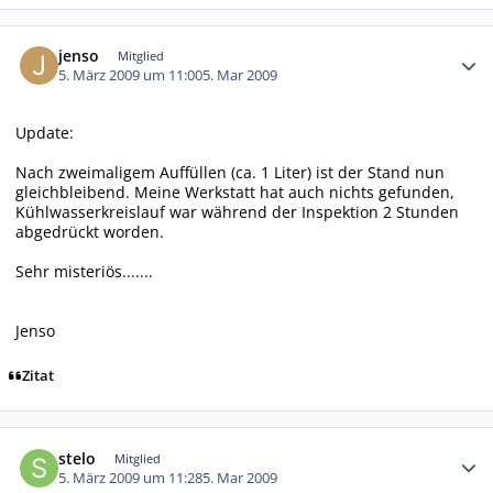
Autor-Statistiken
jenso
Mitglied
5. März 2009 um 11:00
5. Mar 2009
Update:
Nach zweimaligem Auffüllen (ca. 1 Liter) ist der Stand nun
gleichbleibend. Meine Werkstatt hat auch nichts gefunden,
Kühlwasserkreislauf war während der Inspektion 2 Stunden
abgedrückt worden.
Sehr misteriös.......
Jenso
Zitat
Autor-Statistiken
stelo
Mitglied
5. März 2009 um 11:28
5. Mar 2009