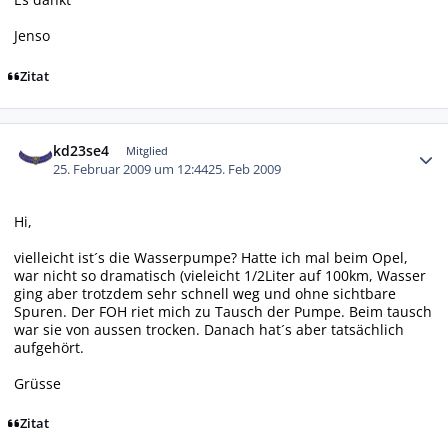
Jenso
Zitat
Autor-Statistiken
kd23se4
Mitglied
25. Februar 2009 um 12:44
25. Feb 2009
Hi,
vielleicht ist´s die Wasserpumpe? Hatte ich mal beim Opel,
war nicht so dramatisch (vieleicht 1/2Liter auf 100km, Wasser
ging aber trotzdem sehr schnell weg und ohne sichtbare
Spuren. Der FOH riet mich zu Tausch der Pumpe. Beim tausch
war sie von aussen trocken. Danach hat´s aber tatsächlich
aufgehört.
Grüsse
Zitat