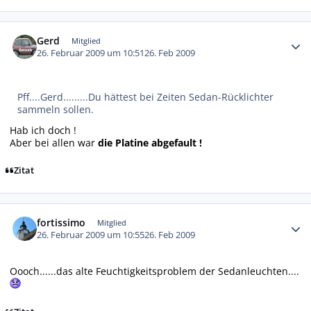
Autor-Statistiken
Gerd
Mitglied
26. Februar 2009 um 10:51
26. Feb 2009
Pff....Gerd.........Du hättest bei Zeiten Sedan-Rücklichter
sammeln sollen.
Hab ich doch !
Aber bei allen war
die Platine abgefault !
Zitat
Autor-Statistiken
fortissimo
Mitglied
26. Februar 2009 um 10:55
26. Feb 2009
Oooch......das alte Feuchtigkeitsproblem der Sedanleuchten....