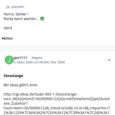
Ja, passen.
Hurra, danke !
Rocky kann warten...
Gerd
Zitat
Autor-Statistiken
Jan1111
Mitglied
5. März 2009 um 09:44
5. Mar 2009
Stosstange
Bei ebay gibt's eine:
http://cgi.ebay.de/Saab-900-1-Stossstange-
vorn_W0QQitemZ130290900122QQcmdZViewItemQQptZAutot
eile_Zubehör?
hash=item130290900122&_trksid=p3286.c0.m14&_trkparms=7
2%3A1229%7C66%3A2%7C65%3A12%7C39%3A1%7C240%3A1