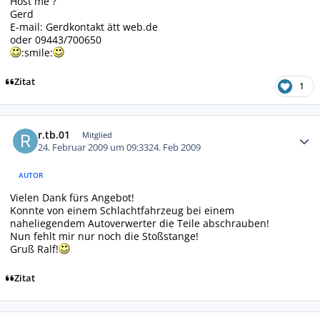
Host me ?
Gerd
E-mail: Gerdkontakt ätt web.de
oder 09443/700650
:smile:
Zitat
1
Autor-Statistiken
r.tb.01
Mitglied
24. Februar 2009 um 09:33
24. Feb 2009
AUTOR
Vielen Dank fürs Angebot!
Konnte von einem Schlachtfahrzeug bei einem
naheliegendem Autoverwerter die Teile abschrauben!
Nun fehlt mir nur noch die Stoßstange!
Gruß Ralf!
Zitat
Autor-Statistiken