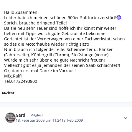
Hallo Zusammen!
Leider hab ich meinen schönen 900er Softturbo zerstört!
Sprich, brauche dringend Teile!
Da sie neu sehr Teuer sind hoffe ich Ihr könnt mir weiter
helfen mit Tipps wo ich gute Gebrauchte bekomme!
Gerichtet ist der Vorderwagen von einer Fachwerkstatt schon
so das die Motorhaube wieder richtig sitzt!
Nun brauch ich folgende Teile: Scheinwerfer u. Blinker
(Fahrerseite), Kühlergrill (Chrom), Stoßstange (Vorne)!
Würde mich sehr über eine gute Nachricht freuen!
Vielleicht gibt es ja jemanden der seinen Saab schlachtet?!
Ok, dann erstmal Danke im Vorraus!
Mfg.Ralf!
Tel.01722493800
Zitat
Autor-Statistiken
Gerd
Mitglied
18. Februar 2009 um 11:24
18. Feb 2009