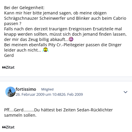
Bei der Gelegenheit:
Kann mir hier bitte jemand sagen, ob meine obigen
Schrägschnauzer Scheinwerfer und Blinker auch beim Cabrio
passen ?
Falls nach den derzeit traurigen Ereignissen Ersatzteile mal
knapp werden sollten, müsst sich doch jemand finden lassen,
der mir das Zeug billig abkauft...
Bei meinem ebenfalls Pity Cr.-Pleitegeier passen die Dinger
leider auch nicht...
Gerd
Zitat
Autor-Statistiken
fortissimo
Mitglied
26. Februar 2009 um 10:48
26. Feb 2009
Pff....Gerd.........Du hättest bei Zeiten Sedan-Rücklichter
sammeln sollen.
Zitat