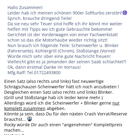
Hallo Zusammen!
Leider hab ich meinen schönen 900er Softturbo zerstört!
Sprich, brauche dringend Teile!
Da sie neu sehr Teuer sind hoffe ich Ihr könnt mir weiter
helfen mit Tipps wo ich gute Gebrauchte bekomme!
Gerichtet ist der Vorderwagen von einer Fachwerkstatt
schon so das die Motorhaube wieder richtig sitzt!
Nun brauch ich folgende Teile: Scheinwerfer u. Blinker
(Fahrerseite), Kühlergrill (Chrom), Stoßstange (Vorne)!
Würde mich sehr über eine gute Nachricht freuen!
Vielleicht gibt es ja jemanden der seinen Saab schlachtet?!
Ok, dann erstmal Danke im Vorraus!
Mfg.Ralf! Tel.01722493800
Einen Satz (also rechts und links) fast neuwertige
Schrägschauzer-Scheinwerfer hätt ich noch anzubieten !
Desgleichen einen Satz (also rechts und links) Blinker.
(Grill und Stoßstange hab ich leider keine mehr.)
Allerdings würd ich die Scheinwerfer + Blinker gerne
nur
komplett zusammen
abgeben.
Könnte ja sein, dass Du für den näxten Crash Vorrat/Reserve
brauchst...
Rocky würde Dir auch einen "angenehmen" Komplettpreis
machen...