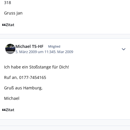
318
Gruss Jan
Zitat
Autor-Statistiken
Michael T5-HF
Mitglied
5. März 2009 um 11:34
5. Mar 2009
Ich habe ein Stoßstange für Dich!
Ruf an, 0177-7454165
Gruß aus Hamburg,
Michael
Zitat