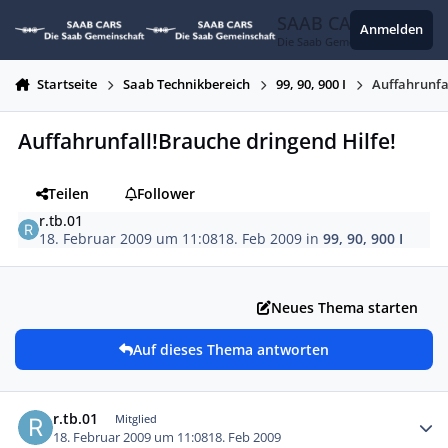
Zum Inhalt springen
SAAB CARS
Anmelden
Die Saab Gemeinschaft
Startseite
Saab Technikbereich
99, 90, 900 I
Auffahrunfa
Auffahrunfall!Brauche dringend Hilfe!
Teilen
Follower
r.tb.01
18. Februar 2009 um 11:08
18. Feb 2009
in
99, 90, 900 I
Neues Thema starten
Auf dieses Thema antworten
Autor-Statistiken
r.tb.01
Mitglied
18. Februar 2009 um 11:08
18. Feb 2009