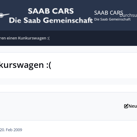
SAAB CARS
Durchs
Die Saab Gemeinschaft
ren einen Kunkurswagen :(
kurswagen :(
Neu
20. Feb 2009