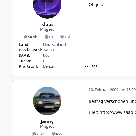
Oh je....
klaus
Mitglied
54,8k
10
13k
Beiträge
Lösungen
Reputation
Land:
Deutschland
Postleitzahl:
74930
SAAB:
900 I
Turbo:
FPT
Zitat
Kraftstoff:
Benzin
20. Februar 2009 um 15:29
Beitrag verschoben und
Hier:
http://www.saab-
Janny
Mitglied
7,3k
465
Beiträge
Reputation