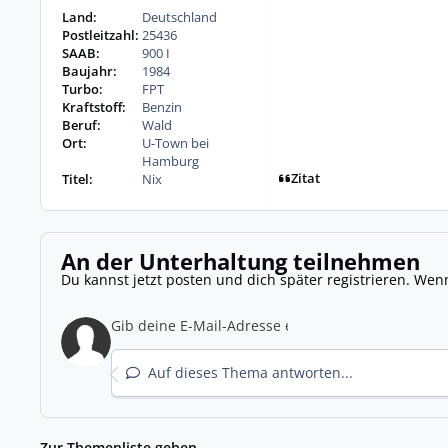
Land:
Deutschland
Postleitzahl:
25436
SAAB:
900 I
Baujahr:
1984
Turbo:
FPT
Kraftstoff:
Benzin
Beruf:
Wald
Ort:
U-Town bei
Hamburg
Zitat
Titel:
Nix
An der Unterhaltung teilnehmen
Du kannst jetzt posten und dich später registrieren. Wen
Auf dieses Thema antworten...
Zur Themenliste gehen