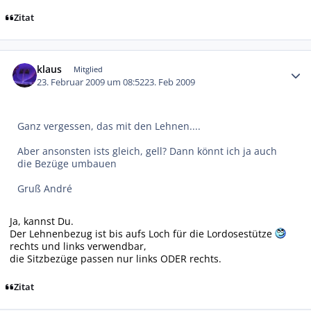
Zitat
Autor-Statistiken
klaus
Mitglied
23. Februar 2009 um 08:52
23. Feb 2009
Ganz vergessen, das mit den Lehnen....
Aber ansonsten ists gleich, gell? Dann könnt ich ja auch
die Bezüge umbauen
Gruß André
Ja, kannst Du.
Der Lehnenbezug ist bis aufs Loch für die Lordosestütze
rechts und links verwendbar,
die Sitzbezüge passen nur links ODER rechts.
Zitat