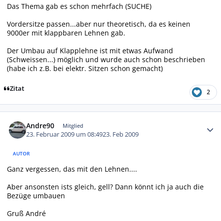
Das Thema gab es schon mehrfach (SUCHE)
Vordersitze passen...aber nur theoretisch, da es keinen
9000er mit klappbaren Lehnen gab.
Der Umbau auf Klapplehne ist mit etwas Aufwand
(Schweissen...) möglich und wurde auch schon beschrieben
(habe ich z.B. bei elektr. Sitzen schon gemacht)
Zitat
2
Autor-Statistiken
Andre90
Mitglied
23. Februar 2009 um 08:49
23. Feb 2009
AUTOR
Ganz vergessen, das mit den Lehnen....
Aber ansonsten ists gleich, gell? Dann könnt ich ja auch die
Bezüge umbauen
Gruß André