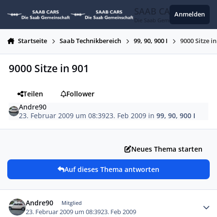
Zum Inhalt springen
SAAB CARS
Anmelden
Die Saab Gemeinschaft
Startseite
Saab Technikbereich
99, 90, 900 I
9000 Sitze i
9000 Sitze in 901
Teilen
Follower
Andre90
23. Februar 2009 um 08:39
23. Feb 2009
in
99, 90, 900 I
Neues Thema starten
Auf dieses Thema antworten
Autor-Statistiken
Andre90
Mitglied
23. Februar 2009 um 08:39
23. Feb 2009