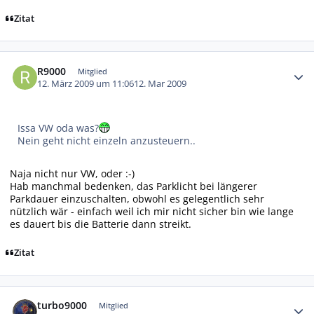
Zitat
Autor-Statistiken
R9000
Mitglied
12. März 2009 um 11:06
12. Mar 2009
Issa VW oda was?
Nein geht nicht einzeln anzusteuern..
Naja nicht nur VW, oder :-)
Hab manchmal bedenken, das Parklicht bei längerer
Parkdauer einzuschalten, obwohl es gelegentlich sehr
nützlich wär - einfach weil ich mir nicht sicher bin wie lange
es dauert bis die Batterie dann streikt.
Zitat
Autor-Statistiken
turbo9000
Mitglied