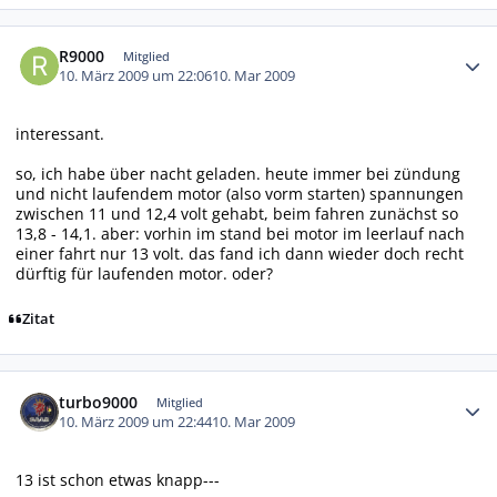
Autor-Statistiken
R9000
Mitglied
10. März 2009 um 22:06
10. Mar 2009
interessant.
so, ich habe über nacht geladen. heute immer bei zündung
und nicht laufendem motor (also vorm starten) spannungen
zwischen 11 und 12,4 volt gehabt, beim fahren zunächst so
13,8 - 14,1. aber: vorhin im stand bei motor im leerlauf nach
einer fahrt nur 13 volt. das fand ich dann wieder doch recht
dürftig für laufenden motor. oder?
Zitat
Autor-Statistiken
turbo9000
Mitglied
10. März 2009 um 22:44
10. Mar 2009
13 ist schon etwas knapp---