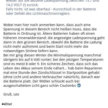
wieder auf die aktuelle Ladespannung zwischen 13,7 und
14,2 VOLT (!) zurück.
Falls nicht, ist was oberfaul - Kurzschluß in der Batterie
oder Defekt des Lichtmaschinenreglers.
Wobei man hier noch anmerken kann, dass auch eine
Spannung in diesem Bereich nicht heißen muss, dass die
Batterie in Ordnung ist. Ältere Batterien haben oft einen
höheren Innenwiderstand; die angezeigte Ladespannung geht
dann in den grünen Bereich, obwohl die Batterie die Ladung
nicht mehr aufnimmt und beim Start nicht mehr die
notwendigen Ströme liefern kann.
Bei mir ging diesen Winter die Minimalspannung manchmal
übrigens bis auf 6 Volt runter; bei den jetzigen Temperaturen
sind es meist 8 oder 9. Ein sicheres Zeichen, dass sich das
Leben des Akkus seinem Ende nähert... hab beim Reparieren
mal eine Stunde den Zündschlüssel in Startposition gehabt
(ohne Licht und andere Verbraucher natürlich), danach war
die Batterie platt. Der 9000er schluckt auch bei
ausgeschaltetem Licht ganz schön Coulombs
Gruß, Leo
Zitat