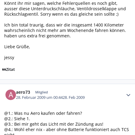
Könnt ihr mir sagen, welche Fehlerquellen es noch gibt,
ausser diese Unterdruckschläuche, Ventildrosselklappe und
Rückschlagventil. Sorry wenn es das gleiche sein sollte ;)
Ich bin total traurig, dass wir die insgesamt 1400 Kilometer
wahrscheinlich nicht mehr am Wochenende fahren können.
haben uns extra frei genommen.
Liebe Grüße,
jessy
Zitat
Autor-Statistiken
aero73
Mitglied
28. Februar 2009 um 00:44
28. Feb 2009
@1.: Was nu Aero kaufen oder fahren?
@2.: Siehe 1.
@3.: Bei mir geht das Licht mit der Zündung aus!
@4.: Wohl eher nix - aber ohne Batterie funktioniert auch TCS
nicht.