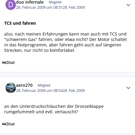
duo infernale
Mitglied
28. Februar 2009 um 08:51
28. Feb 2009
TCS und fahren
also, nach meinen Erfahrungen kann man auch mit TCS und
"schwerem Gas" fahren, oder etwa nicht? Der Motor schaltet
in das Notprogramm, aber fahren geht auch auf längeren
Strecken, nur nicht so komfortabel.
Zitat
Autor-Statistiken
aero270
Mitglied
28. Februar 2009 um 08:54
28. Feb 2009
an den Unterdruckschläuchen der Drosselklappe
rumgefummelt und evtl. vertauscht?
Zitat