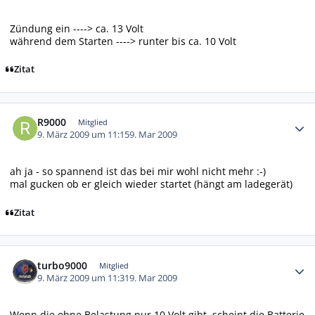
Zündung ein ----> ca. 13 Volt
während dem Starten ----> runter bis ca. 10 Volt
Zitat
Autor-Statistiken
R9000
Mitglied
9. März 2009 um 11:15
9. Mar 2009
ah ja - so spannend ist das bei mir wohl nicht mehr :-)
mal gucken ob er gleich wieder startet (hängt am ladegerät)
Zitat
Autor-Statistiken
turbo9000
Mitglied
9. März 2009 um 11:31
9. Mar 2009
Wenn die ohne Belastung nur 10 Volt gibt, scheint die Batterie