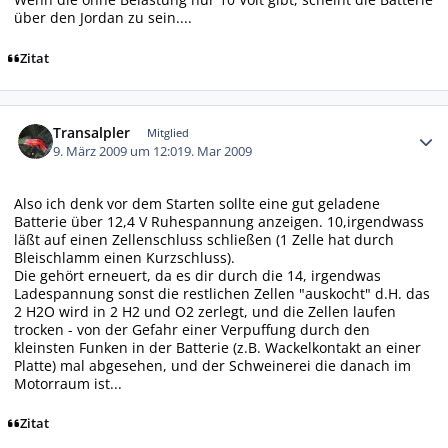
über den Jordan zu sein....
Zitat
Autor-Statistiken
Transalpler
Mitglied
9. März 2009 um 12:01
9. Mar 2009
Also ich denk vor dem Starten sollte eine gut geladene
Batterie über 12,4 V Ruhespannung anzeigen. 10,irgendwass
läßt auf einen Zellenschluss schließen (1 Zelle hat durch
Bleischlamm einen Kurzschluss).
Die gehört erneuert, da es dir durch die 14, irgendwas
Ladespannung sonst die restlichen Zellen "auskocht" d.H. das
2 H2O wird in 2 H2 und O2 zerlegt, und die Zellen laufen
trocken - von der Gefahr einer Verpuffung durch den
kleinsten Funken in der Batterie (z.B. Wackelkontakt an einer
Platte) mal abgesehen, und der Schweinerei die danach im
Motorraum ist...
Zitat