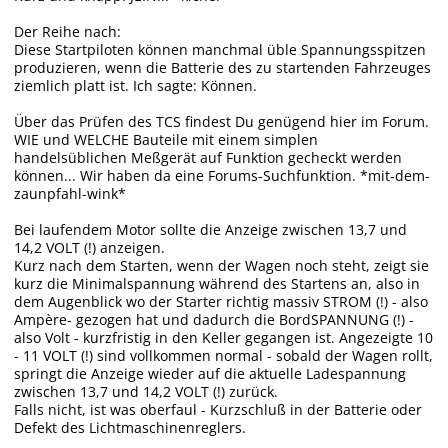
Der Reihe nach:
Diese Startpiloten können manchmal üble Spannungsspitzen
produzieren, wenn die Batterie des zu startenden Fahrzeuges
ziemlich platt ist. Ich sagte: Können.
Über das Prüfen des TCS findest Du genügend hier im Forum.
WIE und WELCHE Bauteile mit einem simplen
handelsüblichen Meßgerät auf Funktion gecheckt werden
können... Wir haben da eine Forums-Suchfunktion. *mit-dem-
zaunpfahl-wink*
Bei laufendem Motor sollte die Anzeige zwischen 13,7 und
14,2 VOLT (!) anzeigen.
Kurz nach dem Starten, wenn der Wagen noch steht, zeigt sie
kurz die Minimalspannung während des Startens an, also in
dem Augenblick wo der Starter richtig massiv STROM (!) - also
Ampère- gezogen hat und dadurch die BordSPANNUNG (!) -
also Volt - kurzfristig in den Keller gegangen ist. Angezeigte 10
- 11 VOLT (!) sind vollkommen normal - sobald der Wagen rollt,
springt die Anzeige wieder auf die aktuelle Ladespannung
zwischen 13,7 und 14,2 VOLT (!) zurück.
Falls nicht, ist was oberfaul - Kurzschluß in der Batterie oder
Defekt des Lichtmaschinenreglers.