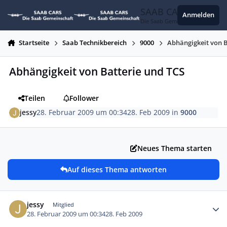
Zum Inhalt springen
SAAB CARS
Anmelden
Die Saab Gemeinschaft
Startseite
Saab Technikbereich
9000
Abhängigkeit von B
Abhängigkeit von Batterie und TCS
Teilen
Follower
jessy
28. Februar 2009 um 00:34
28. Feb 2009
in
9000
Neues Thema starten
Auf dieses Thema antworten
Autor-Statistiken
jessy
Mitglied
28. Februar 2009 um 00:34
28. Feb 2009