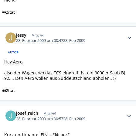
Zitat
Autor-Statistiken
jessy
Mitglied
28. Februar 2009 um 00:47
28. Feb 2009
AUTOR
Hey Aero,
also der Wagen, wo das TCS eingreift ist ein 9000er Saab Bj
92.... Den Aero wollen aus Süddeutschland abholen.. ;)
Zitat
Autor-Statistiken
josef_reich
Mitglied
28. Februar 2009 um 00:57
28. Feb 2009
Kurz und knapp: JEIN... *kicher*