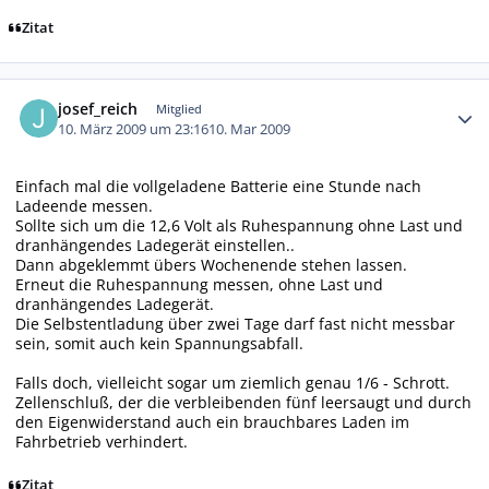
Zitat
Autor-Statistiken
josef_reich
Mitglied
10. März 2009 um 23:16
10. Mar 2009
Einfach mal die vollgeladene Batterie eine Stunde nach
Ladeende messen.
Sollte sich um die 12,6 Volt als Ruhespannung ohne Last und
dranhängendes Ladegerät einstellen..
Dann abgeklemmt übers Wochenende stehen lassen.
Erneut die Ruhespannung messen, ohne Last und
dranhängendes Ladegerät.
Die Selbstentladung über zwei Tage darf fast nicht messbar
sein, somit auch kein Spannungsabfall.
Falls doch, vielleicht sogar um ziemlich genau 1/6 - Schrott.
Zellenschluß, der die verbleibenden fünf leersaugt und durch
den Eigenwiderstand auch ein brauchbares Laden im
Fahrbetrieb verhindert.
Zitat