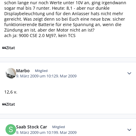
schon lange nur noch Werte unter 10V an, ging irgendwann
sogar mal bis 7 runter. Heute: 8,1 - aber nur dunkle
Displaybeleuchtung und für den Anlasser hats nicht mehr
gereicht. Was zeigt denn so bei Euch eine neue bzw. sicher
funktionierende Batterie für eine Spannung an, wenn die
Zündung an ist, aber der Motor nicht an ist?
ach ja: 9000 CSE 2.0 MJ97, kein TCS
Zitat
Autor-Statistiken
Marbo
Mitglied
9. März 2009 um 10:12
9. Mar 2009
12,6 v.
Zitat
Autor-Statistiken
Saab Stock Car
Mitglied
9. März 2009 um 10:19
9. Mar 2009