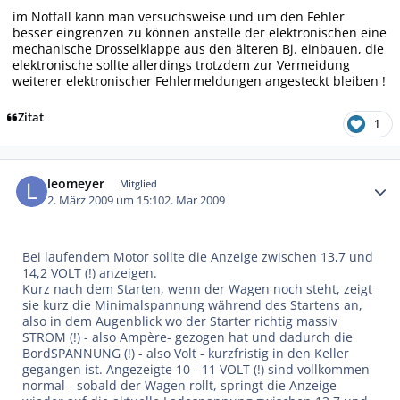
im Notfall kann man versuchsweise und um den Fehler
besser eingrenzen zu können anstelle der elektronischen eine
mechanische Drosselklappe aus den älteren Bj. einbauen, die
elektronische sollte allerdings trotzdem zur Vermeidung
weiterer elektronischer Fehlermeldungen angesteckt bleiben !
Zitat
1
Autor-Statistiken
leomeyer
Mitglied
2. März 2009 um 15:10
2. Mar 2009
Bei laufendem Motor sollte die Anzeige zwischen 13,7 und
14,2 VOLT (!) anzeigen.
Kurz nach dem Starten, wenn der Wagen noch steht, zeigt
sie kurz die Minimalspannung während des Startens an,
also in dem Augenblick wo der Starter richtig massiv
STROM (!) - also Ampère- gezogen hat und dadurch die
BordSPANNUNG (!) - also Volt - kurzfristig in den Keller
gegangen ist. Angezeigte 10 - 11 VOLT (!) sind vollkommen
normal - sobald der Wagen rollt, springt die Anzeige