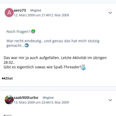
Autor-Statistiken
aero73
Mitglied
12. März 2009 um 21:49
12. Mar 2009
Noch Fragen?
War recht eindeutig...und genau das hat mich stutzig
gemacht...
Das war mir ja auch aufgefallen. Letzte Aktivität im übrigen
28.02..
Gibt es eigentlich sowas wie Spaß-Threader?
Zitat
Autor-Statistiken
saab900turbo
Mitglied
13. März 2009 um 23:44
13. Mar 2009
Naja -