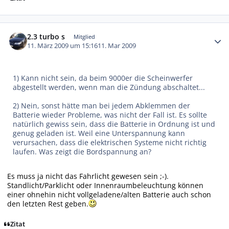
Autor-Statistiken
2.3 turbo s
Mitglied
11. März 2009 um 15:16
11. Mar 2009
1) Kann nicht sein, da beim 9000er die Scheinwerfer
abgestellt werden, wenn man die Zündung abschaltet...
2) Nein, sonst hätte man bei jedem Abklemmen der
Batterie wieder Probleme, was nicht der Fall ist. Es sollte
natürlich gewiss sein, dass die Batterie in Ordnung ist und
genug geladen ist. Weil eine Unterspannung kann
verursachen, dass die elektrischen Systeme nicht richtig
laufen. Was zeigt die Bordspannung an?
Es muss ja nicht das Fahrlicht gewesen sein ;-).
Standlicht/Parklicht oder Innenraumbeleuchtung können
einer ohnehin nicht vollgeladene/alten Batterie auch schon
den letzten Rest geben.
Zitat