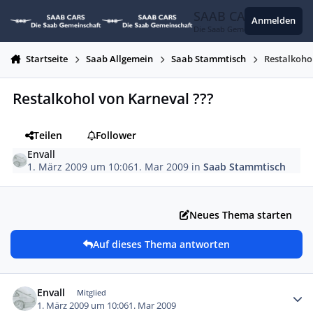
Zum Inhalt springen
SAAB CARS
Anmelden
Die Saab Gemeinschaft
Startseite
Saab Allgemein
Saab Stammtisch
Restalkoho
Restalkohol von Karneval ???
Teilen
Follower
Envall
1. März 2009 um 10:06
1. Mar 2009
in
Saab Stammtisch
Neues Thema starten
Auf dieses Thema antworten
Autor-Statistiken
Envall
Mitglied
1. März 2009 um 10:06
1. Mar 2009