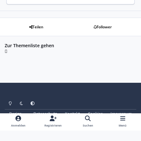
Teilen
Follower
Zur Themenliste gehen
Heller Modus
Dunkler Modus
Systemeinstellung
Design
Datenschutz
Kontakt
Cookies
Impressum
© Copyright 2025 - SAABoteure e. V.
Powered by
Invision Community
Anmelden
Registrieren
Suchen
Menü