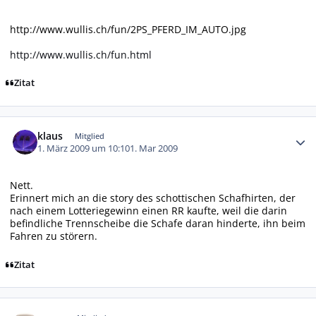
http://www.wullis.ch/fun/2PS_PFERD_IM_AUTO.jpg
http://www.wullis.ch/fun.html
Zitat
Autor-Statistiken
klaus
Mitglied
1. März 2009 um 10:10
1. Mar 2009
Nett.
Erinnert mich an die story des schottischen Schafhirten, der
nach einem Lotteriegewinn einen RR kaufte, weil die darin
befindliche Trennscheibe die Schafe daran hinderte, ihn beim
Fahren zu störern.
Zitat
Autor-Statistiken