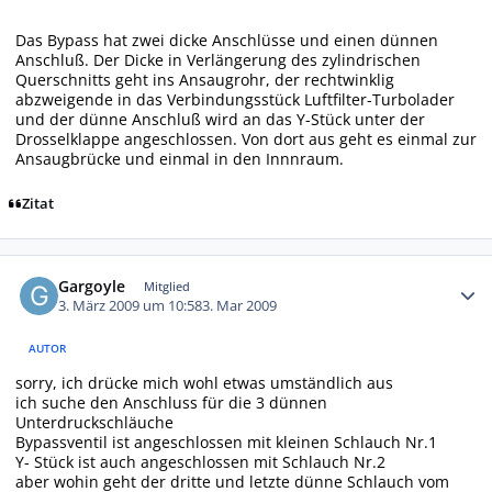
Das Bypass hat zwei dicke Anschlüsse und einen dünnen
Anschluß. Der Dicke in Verlängerung des zylindrischen
Querschnitts geht ins Ansaugrohr, der rechtwinklig
abzweigende in das Verbindungsstück Luftfilter-Turbolader
und der dünne Anschluß wird an das Y-Stück unter der
Drosselklappe angeschlossen. Von dort aus geht es einmal zur
Ansaugbrücke und einmal in den Innnraum.
Zitat
Autor-Statistiken
Gargoyle
Mitglied
3. März 2009 um 10:58
3. Mar 2009
AUTOR
sorry, ich drücke mich wohl etwas umständlich aus
ich suche den Anschluss für die 3 dünnen
Unterdruckschläuche
Bypassventil ist angeschlossen mit kleinen Schlauch Nr.1
Y- Stück ist auch angeschlossen mit Schlauch Nr.2
aber wohin geht der dritte und letzte dünne Schlauch vom