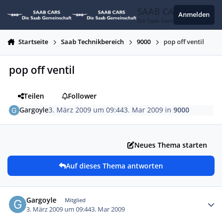
Zum Inhalt springen
SAAB CARS
Anmelden
Die Saab Gemeinschaft
Startseite
Saab Technikbereich
9000
pop off ventil
pop off ventil
Teilen
Follower
Gargoyle
3. März 2009 um 09:44
3. Mar 2009
in
9000
Neues Thema starten
Auf dieses Thema antworten
Autor-Statistiken
Gargoyle
Mitglied
3. März 2009 um 09:44
3. Mar 2009