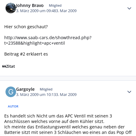
Johnny Bravo
Mitglied
3. März 2009 um 09:48
3. Mar 2009
Hier schon geschaut?
http://www.saab-cars.de/showthread.php?
t=23588&highlight=apc+ventil
Beitrag #2 erklaert es
Zitat
Autor-Statistiken
Gargoyle
Mitglied
3. März 2009 um 10:13
3. Mar 2009
AUTOR
Es handelt sich Nicht um das APC Ventil mit seinen 3
Anschlüssen welches vorne auf dem Kühler sitzt.
Ich meinte das Entlastungsventil welches genau neben der
Batterie sitzt mit seinen 3 Schläuchen wo eines an das Pop Off