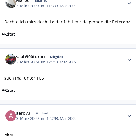
Marbo
Mitglied
3. März 2009 um 11:39
3. Mar 2009
Dachte ich mirs doch. Leider fehlt mir da gerade die Referenz.
Zitat
Autor-Statistiken
saab900turbo
Mitglied
3. März 2009 um 12:21
3. Mar 2009
such mal unter TCS
Zitat
Autor-Statistiken
aero73
Mitglied
3. März 2009 um 12:29
3. Mar 2009
Moin!