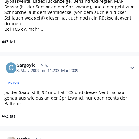
Bypassventil, Ladedruckanzeige, Benzindruckregler, MAP
Sensor (Ist der Sensor an der Spritzwand), und einer geht zum
Schnorchel auf dem Ventildeckel (von dem auch ein dicker
Schlauch weg geht) dieser hat auch noch ein Rückschlagventil
drinnen.
Bei TCS ev. mehr...
Zitat
Autor-Statistiken
Gargoyle
Mitglied
3. März 2009 um 11:23
3. Mar 2009
AUTOR
Ja, der Saab ist Bj 92 und hat TCS und dieses Ventil schaut
genau aus wie das an der Spritzwand, nur eben rechts der
Batterie
Zitat
Autor-Statistiken