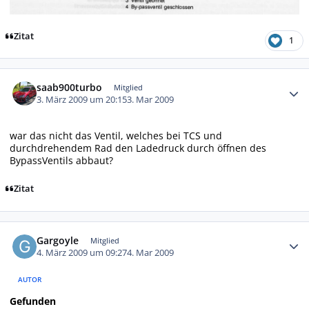
Zitat
1
Autor-Statistiken
saab900turbo
Mitglied
3. März 2009 um 20:15
3. Mar 2009
war das nicht das Ventil, welches bei TCS und
durchdrehendem Rad den Ladedruck durch öffnen des
BypassVentils abbaut?
Zitat
Autor-Statistiken
Gargoyle
Mitglied
4. März 2009 um 09:27
4. Mar 2009
AUTOR
Gefunden