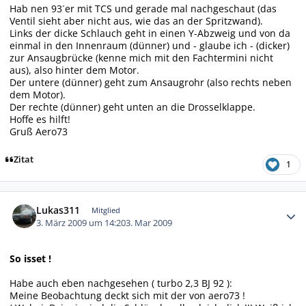
Hab nen 93´er mit TCS und gerade mal nachgeschaut (das
Ventil sieht aber nicht aus, wie das an der Spritzwand).
Links der dicke Schlauch geht in einen Y-Abzweig und von da
einmal in den Innenraum (dünner) und - glaube ich - (dicker)
zur Ansaugbrücke (kenne mich mit den Fachtermini nicht
aus), also hinter dem Motor.
Der untere (dünner) geht zum Ansaugrohr (also rechts neben
dem Motor).
Der rechte (dünner) geht unten an die Drosselklappe.
Hoffe es hilft!
Gruß Aero73
Zitat
1
Autor-Statistiken
Lukas311
Mitglied
3. März 2009 um 14:20
3. Mar 2009
So isset !
Habe auch eben nachgesehen ( turbo 2,3 BJ 92 ):
Meine Beobachtung deckt sich mit der von aero73 !