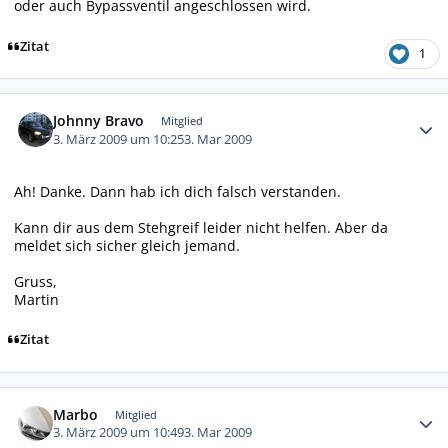
oder auch Bypassventil angeschlossen wird.
Zitat
1
Autor-Statistiken
Johnny Bravo
Mitglied
3. März 2009 um 10:25
3. Mar 2009
Ah! Danke. Dann hab ich dich falsch verstanden.
Kann dir aus dem Stehgreif leider nicht helfen. Aber da
meldet sich sicher gleich jemand.
Gruss,
Martin
Zitat
Autor-Statistiken
Marbo
Mitglied
3. März 2009 um 10:49
3. Mar 2009