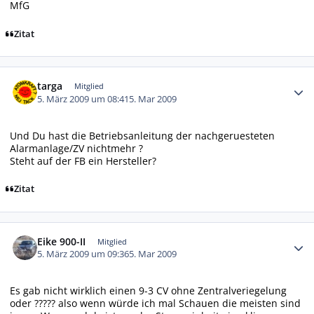
MfG
Zitat
Autor-Statistiken
targa
Mitglied
5. März 2009 um 08:41
5. Mar 2009
Und Du hast die Betriebsanleitung der nachgeruesteten
Alarmanlage/ZV nichtmehr ?
Steht auf der FB ein Hersteller?
Zitat
Autor-Statistiken
Eike 900-II
Mitglied
5. März 2009 um 09:36
5. Mar 2009
Es gab nicht wirklich einen 9-3 CV ohne Zentralveriegelung
oder ????? also wenn würde ich mal Schauen die meisten sind