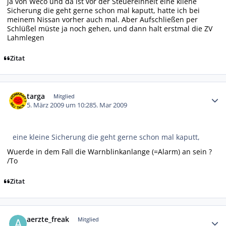
ja von Weco und da ist vor der Steuereinheit eine kliene
Sicherung die geht gerne schon mal kaputt, hatte ich bei
meinem Nissan vorher auch mal. Aber Aufschließen per
Schlüßel müste ja noch gehen, und dann halt erstmal die ZV
Lahmlegen
Zitat
Autor-Statistiken
targa
Mitglied
5. März 2009 um 10:28
5. Mar 2009
eine kleine Sicherung die geht gerne schon mal kaputt,
Wuerde in dem Fall die Warnblinkanlange (=Alarm) an sein ?
/To
Zitat
Autor-Statistiken
aerzte_freak
Mitglied