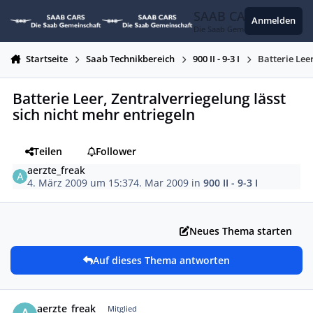
Zum Inhalt springen
SAAB CARS
Anmelden
Die Saab Gemeinschaft
Startseite
Saab Technikbereich
900 II - 9-3 I
Batterie Lee
Batterie Leer, Zentralverriegelung lässt
sich nicht mehr entriegeln
Teilen
Follower
aerzte_freak
4. März 2009 um 15:37
4. Mar 2009
in
900 II - 9-3 I
Neues Thema starten
Auf dieses Thema antworten
Autor-Statistiken
aerzte_freak
Mitglied