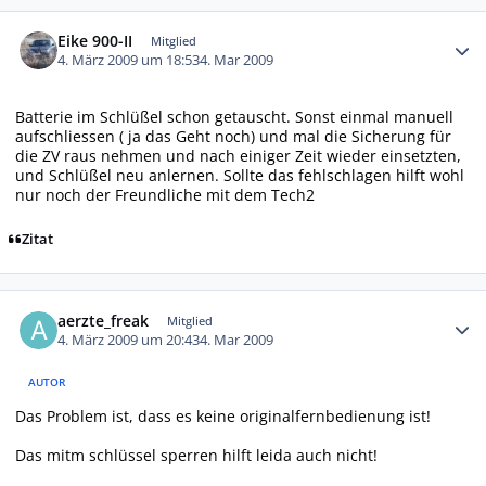
Autor-Statistiken
Eike 900-II
Mitglied
4. März 2009 um 18:53
4. Mar 2009
Batterie im Schlüßel schon getauscht. Sonst einmal manuell
aufschliessen ( ja das Geht noch) und mal die Sicherung für
die ZV raus nehmen und nach einiger Zeit wieder einsetzten,
und Schlüßel neu anlernen. Sollte das fehlschlagen hilft wohl
nur noch der Freundliche mit dem Tech2
Zitat
Autor-Statistiken
aerzte_freak
Mitglied
4. März 2009 um 20:43
4. Mar 2009
AUTOR
Das Problem ist, dass es keine originalfernbedienung ist!
Das mitm schlüssel sperren hilft leida auch nicht!