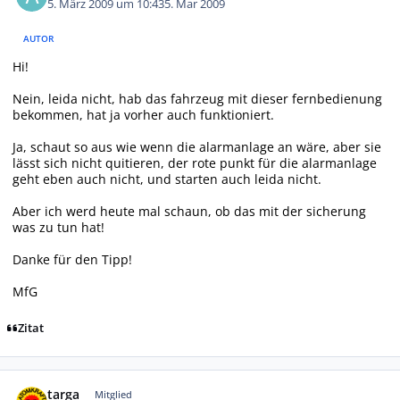
5. März 2009 um 10:43
5. Mar 2009
AUTOR
Hi!
Nein, leida nicht, hab das fahrzeug mit dieser fernbedienung
bekommen, hat ja vorher auch funktioniert.
Ja, schaut so aus wie wenn die alarmanlage an wäre, aber sie
lässt sich nicht quitieren, der rote punkt für die alarmanlage
geht eben auch nicht, und starten auch leida nicht.
Aber ich werd heute mal schaun, ob das mit der sicherung
was zu tun hat!
Danke für den Tipp!
MfG
Zitat
Autor-Statistiken
targa
Mitglied