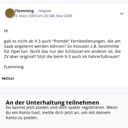
Autor-Statistiken
Flemming
Mitglied
8. März 2009 um 20:34
8. Mar 2009
Hi
gab es nicht ab 9-3 auch "fremde" Fernbedienungen, die am
Saab angelernt werden können? So müssten z.B. bestimmte
für Opel tun. Nicht das nur der Schlüssel ein anderer ist, die
ZV aber original? Sitzt die beim 9-3 auch im Fahrerfußraum?
FLemming
Zitat
An der Unterhaltung teilnehmen
Du kannst jetzt posten und dich später registrieren. Wenn
du ein Konto hast,
melde dich jetzt an
, um mit deinem
Konto zu posten.