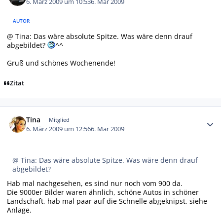
6. März 2009 um 10:53
6. Mar 2009
AUTOR
@ Tina: Das wäre absolute Spitze. Was wäre denn drauf
abgebildet?
^^
Gruß und schönes Wochenende!
Zitat
Autor-Statistiken
Tina
Mitglied
6. März 2009 um 12:56
6. Mar 2009
@ Tina: Das wäre absolute Spitze. Was wäre denn drauf
abgebildet?
Hab mal nachgesehen, es sind nur noch vom 900 da.
Die 9000er Bilder waren ähnlich, schöne Autos in schöner
Landschaft, hab mal paar auf die Schnelle abgeknipst, siehe
Anlage.