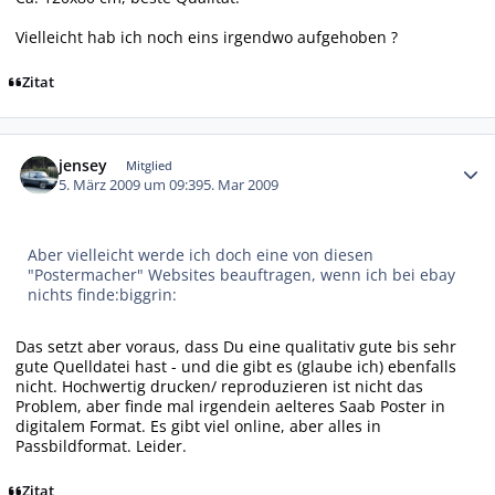
Vielleicht hab ich noch eins irgendwo aufgehoben ?
Zitat
Autor-Statistiken
jensey
Mitglied
5. März 2009 um 09:39
5. Mar 2009
Aber vielleicht werde ich doch eine von diesen
"Postermacher" Websites beauftragen, wenn ich bei ebay
nichts finde:biggrin:
Das setzt aber voraus, dass Du eine qualitativ gute bis sehr
gute Quelldatei hast - und die gibt es (glaube ich) ebenfalls
nicht. Hochwertig drucken/ reproduzieren ist nicht das
Problem, aber finde mal irgendein aelteres Saab Poster in
digitalem Format. Es gibt viel online, aber alles in
Passbildformat. Leider.
Zitat