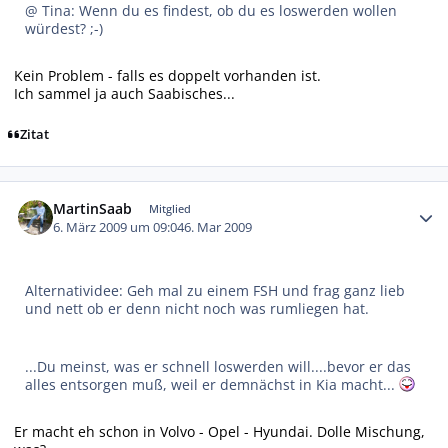
@ Tina: Wenn du es findest, ob du es loswerden wollen
würdest? ;-)
Kein Problem - falls es doppelt vorhanden ist.
Ich sammel ja auch Saabisches...
Zitat
Autor-Statistiken
MartinSaab
Mitglied
6. März 2009 um 09:04
6. Mar 2009
Alternatividee: Geh mal zu einem FSH und frag ganz lieb
und nett ob er denn nicht noch was rumliegen hat.
...Du meinst, was er schnell loswerden will....bevor er das
alles entsorgen muß, weil er demnächst in Kia macht...
Er macht eh schon in Volvo - Opel - Hyundai. Dolle Mischung,