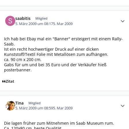
Autor-Statistiken
saabitis
Mitglied
5. März 2009 um 08:17
5. Mar 2009
Ich hab bei Ebay mal ein "Banner" ersteigert mit einem Rally-
Saab.
Ist ein recht hochwertiger Druck auf einer dicken
Kunststoff/Textil Folie mit Metallösen zum aufhängen.
ca. 90 cm x 200 cm.
Gabs für um und bei 35 Euro und der Verkäufer hieß
posterbanner.
Zitat
Autor-Statistiken
Tina
Mitglied
5. März 2009 um 08:59
5. Mar 2009
Die lagen früher zum Mitnehmen im Saab Museum rum.
Ca. 120x80 cm, beste Qualität.