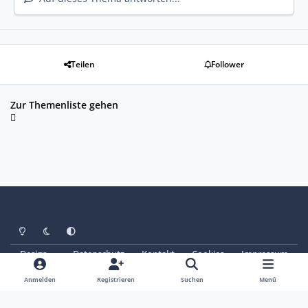
Teilen
Follower
Zur Themenliste gehen
Heller Modus
Dunkler Modus
Systemeinstellung
Design
Datenschutz
Kontakt
Cookies
Impressum
© Copyright 2025 - SAABoteure e. V.
Powered by
Invision Community
Anmelden
Registrieren
Suchen
Menü