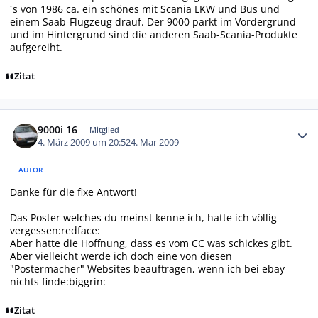
´s von 1986 ca. ein schönes mit Scania LKW und Bus und
einem Saab-Flugzeug drauf. Der 9000 parkt im Vordergrund
und im Hintergrund sind die anderen Saab-Scania-Produkte
aufgereiht.
Zitat
Autor-Statistiken
9000i 16
Mitglied
4. März 2009 um 20:52
4. Mar 2009
AUTOR
Danke für die fixe Antwort!
Das Poster welches du meinst kenne ich, hatte ich völlig
vergessen:redface:
Aber hatte die Hoffnung, dass es vom CC was schickes gibt.
Aber vielleicht werde ich doch eine von diesen
"Postermacher" Websites beauftragen, wenn ich bei ebay
nichts finde:biggrin:
Zitat