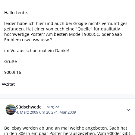
Hallo Leute,
leider habe ich hier und auch bei Google nichts vernünftiges
gefunden. Hat einer von euch eine "Quelle" für qualitativ
hochwertige Poster? Am besten Modell 9000CC, oder Saab-
Emblem usw usw usw ?
im Voraus schon mal ein Danke!
Grüße
9000i 16
Zitat
Autor-Statistiken
Südschwede
Mitglied
4. März 2009 um 20:27
4. Mar 2009
Bei ebay werden ab und an mal welche angeboten. Saab hat
in den 80ern ein paar Poster herausgegeben. Vom 9000er gibt