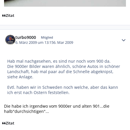
Zitat
Autor-Statistiken
turbo9000
Mitglied
6. März 2009 um 13:15
6. Mar 2009
Hab mal nachgesehen, es sind nur noch vom 900 da.
Die 9000er Bilder waren ähnlich, schöne Autos in schöner
Landschaft, hab mal paar auf die Schnelle abgeknipst,
siehe Anlage.
Evtl. haben wir in Schweden noch welche, aber das kann
ich erst nach Ostern feststellen.
Die habe ich irgendwo vom 9000er und alten 901...die
halb"durchsichtigen"...
Zitat