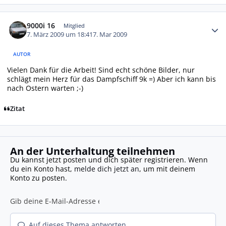
Autor-Statistiken
9000i 16
Mitglied
7. März 2009 um 18:41
7. Mar 2009
AUTOR
Vielen Dank für die Arbeit! Sind echt schöne Bilder, nur
schlägt mein Herz für das Dampfschiff 9k =) Aber ich kann bis
nach Ostern warten ;-)
Zitat
An der Unterhaltung teilnehmen
Du kannst jetzt posten und dich später registrieren. Wenn
du ein Konto hast,
melde dich jetzt an
, um mit deinem
Konto zu posten.
Auf dieses Thema antworten...