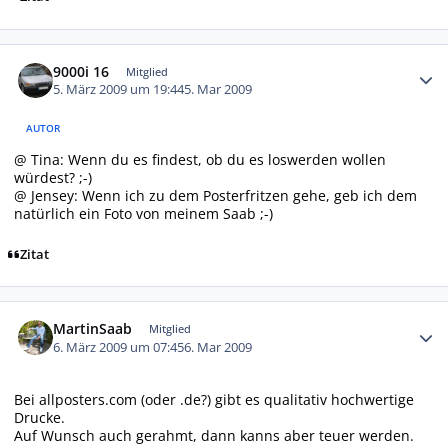
Autor-Statistiken
9000i 16
Mitglied
5. März 2009 um 19:44
5. Mar 2009
AUTOR
@ Tina: Wenn du es findest, ob du es loswerden wollen
würdest? ;-)
@ Jensey: Wenn ich zu dem Posterfritzen gehe, geb ich dem
natürlich ein Foto von meinem Saab ;-)
Zitat
Autor-Statistiken
MartinSaab
Mitglied
6. März 2009 um 07:45
6. Mar 2009
Bei allposters.com (oder .de?) gibt es qualitativ hochwertige
Drucke.
Auf Wunsch auch gerahmt, dann kanns aber teuer werden.