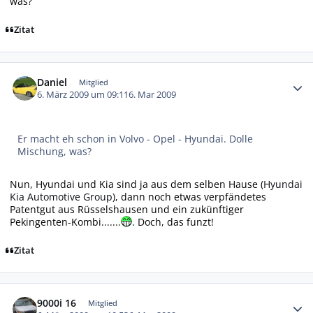
was?
Zitat
Autor-Statistiken
Daniel
Mitglied
6. März 2009 um 09:11
6. Mar 2009
Er macht eh schon in Volvo - Opel - Hyundai. Dolle
Mischung, was?
Nun, Hyundai und Kia sind ja aus dem selben Hause (
Hyundai
Kia Automotive Group
), dann noch etwas verpfändetes
Patentgut aus Rüsselshausen und ein zukünftiger
Pekingenten-Kombi.......
. Doch, das funzt!
Zitat
Autor-Statistiken
9000i 16
Mitglied