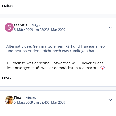
Zitat
Autor-Statistiken
saabitis
Mitglied
6. März 2009 um 08:23
6. Mar 2009
Alternatividee: Geh mal zu einem FSH und frag ganz lieb
und nett ob er denn nicht noch was rumliegen hat.
...Du meinst, was er schnell loswerden will....bevor er das
alles entsorgen muß, weil er demnächst in Kia macht...
Zitat
Autor-Statistiken
Tina
Mitglied
6. März 2009 um 08:40
6. Mar 2009