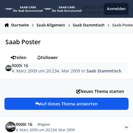
Zum Inhalt springen
SAAB CARS
Anmelden
Die Saab Gemeinschaft
Startseite
Saab Allgemein
Saab Stammtisch
Saab Poste
Saab Poster
Teilen
Follower
9000i 16
4. März 2009 um 20:23
4. Mar 2009
in
Saab Stammtisch
Neues Thema starten
Auf dieses Thema antworten
Autor-Statistiken
9000i 16
Mitglied
4. März 2009 um 20:23
4. Mar 2009