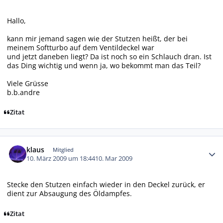
Hallo,
kann mir jemand sagen wie der Stutzen heißt, der bei
meinem Softturbo auf dem Ventildeckel war
und jetzt daneben liegt? Da ist noch so ein Schlauch dran. Ist
das Ding wichtig und wenn ja, wo bekommt man das Teil?
Viele Grüsse
b.b.andre
Zitat
Autor-Statistiken
klaus
Mitglied
10. März 2009 um 18:44
10. Mar 2009
Stecke den Stutzen einfach wieder in den Deckel zurück, er
dient zur Absaugung des Öldampfes.
Zitat