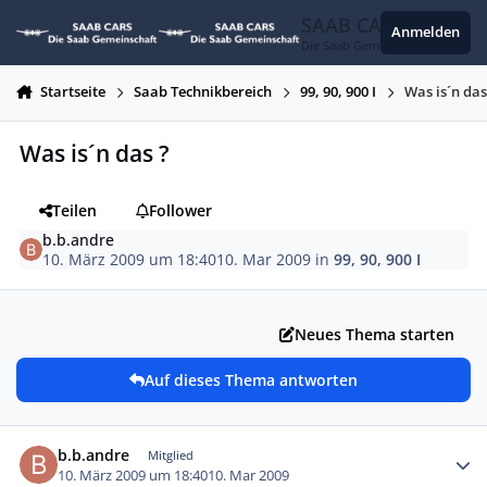
Zum Inhalt springen
SAAB CARS
Anmelden
Die Saab Gemeinschaft
Startseite
Saab Technikbereich
99, 90, 900 I
Was is´n das
Was is´n das ?
Teilen
Follower
b.b.andre
10. März 2009 um 18:40
10. Mar 2009
in
99, 90, 900 I
Neues Thema starten
Auf dieses Thema antworten
Autor-Statistiken
b.b.andre
Mitglied
10. März 2009 um 18:40
10. Mar 2009