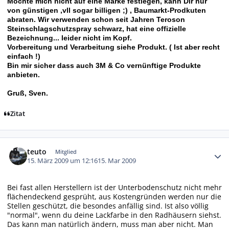
Möchte mich nicht auf eine Marke festlegen, kann Dir nur
von günstigen ,vll sogar billigen ;) , Baumarkt-Prodkuten
abraten. Wir verwenden schon seit Jahren
Teroson
Steinschlagschutzspray schwarz, hat eine offizielle
Bezeichnung... leider nicht im Kopf.
Vorbereitung und Verarbeitung siehe Produkt. ( Ist aber recht
einfach !)
Bin mir sicher dass auch 3M & Co vernünftige Produkte
anbieten.
Gruß, Sven.
Zitat
Autor-Statistiken
teuto
Mitglied
15. März 2009 um 12:16
15. Mar 2009
Bei fast allen Herstellern ist der Unterbodenschutz nicht mehr
flächendeckend gesprüht, aus Kostengründen werden nur die
Stellen geschützt, die besondes anfällig sind. Ist also völlig
"normal", wenn du deine Lackfarbe in den Radhäusern siehst.
Das kann man natürlich ändern, muss man aber nicht. Man