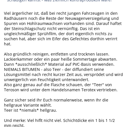
Viel ärgerlicher ist, daß bei recht jungen Fahrzeugen in den
Radhäusern noch die Reste der Neuwagenversiegelung und
Spuren von Hohlraumwachsen vorhanden sind. Darauf haftet
der Steinschlagschutz nicht vernünftig. Das ist ein
ungleichmäßiger Sprühfilm, der dort eigentlich nichts zu
suchen hat, aber sich im Eifer des Gefechtes dorthin verirrt
hat.
Also gründlich reinigen, entfetten und trocknen lassen.
Lackierkammer oder ein paar heiße Sommertage abwarten.
Dann *ausschließlich* Material auf PVC-Basis verwenden.
NIEMALS BITUMEN - also Teer - der diffundiert seine
Lösungsmittel nach recht kurzer Zeit aus, versprödet und wird
unweigerlich von Feuchtigkeit unterwandert.
Also ganz genau auf die Flasche schauen, der "Teer" von
Teroson wird unter dem Handelsnamen Terotex vertrieben.
Ganz sicher seid Ihr Euch normalerweise, wenn Ihr die
hellgraue Variante wählt.
Teer ist *niemals* hellgrau.
Und merke: Viel hiflt nicht viel. Schichtdicke ein 1 bis 1 1/2
mm reicht.