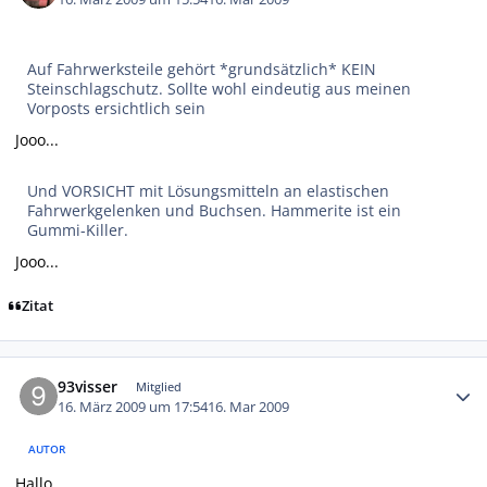
Auf Fahrwerksteile gehört *grundsätzlich* KEIN
Steinschlagschutz. Sollte wohl eindeutig aus meinen
Vorposts ersichtlich sein
Jooo...
Und VORSICHT mit Lösungsmitteln an elastischen
Fahrwerkgelenken und Buchsen. Hammerite ist ein
Gummi-Killer.
Jooo...
Zitat
Autor-Statistiken
93visser
Mitglied
16. März 2009 um 17:54
16. Mar 2009
AUTOR
Hallo,