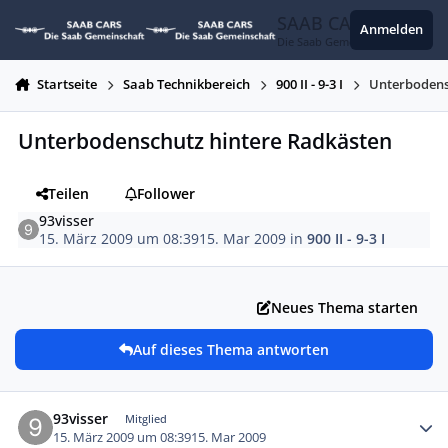
Zum Inhalt springen
SAAB CARS
Anmelden
Die Saab Gemeinschaft
Startseite
Saab Technikbereich
900 II - 9-3 I
Unterbodens
Unterbodenschutz hintere Radkästen
Teilen
Follower
93visser
15. März 2009 um 08:39
15. Mar 2009
in
900 II - 9-3 I
Neues Thema starten
Auf dieses Thema antworten
Autor-Statistiken
93visser
Mitglied
15. März 2009 um 08:39
15. Mar 2009