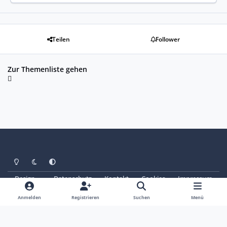
Teilen
Follower
Zur Themenliste gehen
Heller Modus
Dunkler Modus
Systemeinstellung
Design
Datenschutz
Kontakt
Cookies
Impressum
© Copyright 2025 - SAABoteure e. V.
Powered by
Invision Community
Anmelden
Registrieren
Suchen
Menü