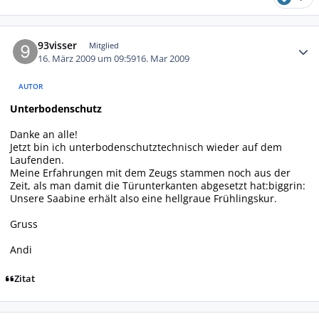
Autor-Statistiken
93visser
Mitglied
16. März 2009 um 09:59
16. Mar 2009
AUTOR
Unterbodenschutz
Danke an alle!
Jetzt bin ich unterbodenschutztechnisch wieder auf dem
Laufenden.
Meine Erfahrungen mit dem Zeugs stammen noch aus der
Zeit, als man damit die Türunterkanten abgesetzt hat:biggrin:
Unsere Saabine erhält also eine hellgraue Frühlingskur.
Gruss
Andi
Zitat
Autor-Statistiken