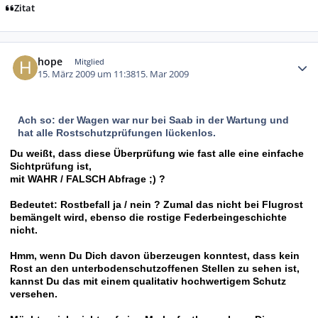
Zitat
Autor-Statistiken
hope
Mitglied
15. März 2009 um 11:38
15. Mar 2009
Ach so: der Wagen war nur bei Saab in der Wartung und
hat alle Rostschutzprüfungen lückenlos.
Du weißt, dass diese Überprüfung wie fast alle eine einfache
Sichtprüfung ist,
mit WAHR / FALSCH Abfrage ;) ?
Bedeutet: Rostbefall ja / nein ? Zumal das nicht bei Flugrost
bemängelt wird, ebenso die rostige Federbeingeschichte
nicht.
Hmm, wenn Du Dich davon überzeugen konntest, dass kein
Rost an den unterbodenschutzoffenen Stellen zu sehen ist,
kannst Du das mit einem qualitativ hochwertigem Schutz
versehen.