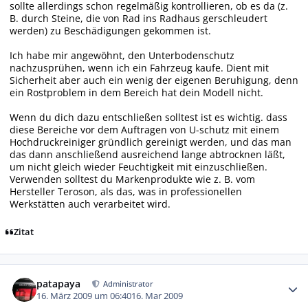
sollte allerdings schon regelmäßig kontrollieren, ob es da (z.
B. durch Steine, die von Rad ins Radhaus gerschleudert
werden) zu Beschädigungen gekommen ist.
Ich habe mir angewöhnt, den Unterbodenschutz
nachzusprühen, wenn ich ein Fahrzeug kaufe. Dient mit
Sicherheit aber auch ein wenig der eigenen Beruhigung, denn
ein Rostproblem in dem Bereich hat dein Modell nicht.
Wenn du dich dazu entschließen solltest ist es wichtig. dass
diese Bereiche vor dem Auftragen von U-schutz mit einem
Hochdruckreiniger gründlich gereinigt werden, und das man
das dann anschließend ausreichend lange abtrocknen läßt,
um nicht gleich wieder Feuchtigkeit mit einzuschließen.
Verwenden solltest du Markenprodukte wie z. B. vom
Hersteller Teroson, als das, was in professionellen
Werkstätten auch verarbeitet wird.
Zitat
Autor-Statistiken
patapaya
Administrator
16. März 2009 um 06:40
16. Mar 2009