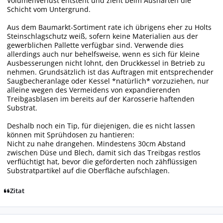
Volumenverlust entsteht und zieht beim Aushärten die
Schicht vom Untergrund.
Aus dem Baumarkt-Sortiment rate ich übrigens eher zu Holts
Steinschlagschutz weiß, sofern keine Materialien aus der
gewerblichen Pallette verfügbar sind. Verwende dies
allerdings auch nur behelfsweise, wenn es sich für kleine
Ausbesserungen nicht lohnt, den Druckkessel in Betrieb zu
nehmen. Grundsätzlich ist das Auftragen mit entsprechender
Saugbecheranlage oder Kessel *natürlich* vorzuziehen, nur
alleine wegen des Vermeidens von expandierenden
Treibgasblasen im bereits auf der Karosserie haftenden
Substrat.
Deshalb noch ein Tip, für diejenigen, die es nicht lassen
können mit Sprühdosen zu hantieren:
Nicht zu nahe drangehen. Mindestens 30cm Abstand
zwischen Düse und Blech, damit sich das Treibgas restlos
verflüchtigt hat, bevor die geförderten noch zähflüssigen
Substratpartikel auf die Oberfläche aufschlagen.
Zitat
Autor-Statistiken