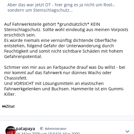
Aber das war jetzt OT - hier ging es ja nicht um Rost-,
sondern um Steinschlagschutz...
Auf Fahrwerksteile gehört *grundsätzlich* KEIN
Steinschlagschutz. Sollte wohl eindeutig aus meinen Vorposts
ersichtlich sein.
Es würde niemals eine vernünftig dichtende Oberfläche
entstehen, folgend Gefahr der Unterwanderung durch
Feuchtigkeit und somit nicht sichtbare Schäden mit hohem
Gefahrenpotential.
Schmier von mir aus an Farbjauche drauf was Du willst - bei
mir kommt auf das Fahrwerk nur dünnes Wachs oder
Chassisfett.
Und VORSICHT mit Lösungsmitteln an elastischen
Fahrwerkgelenken und Buchsen. Hammerite ist ein Gummi-
Killer.
Zitat
Autor-Statistiken
patapaya
Administrator
16. März 2009 um 15:54
16. Mar 2009