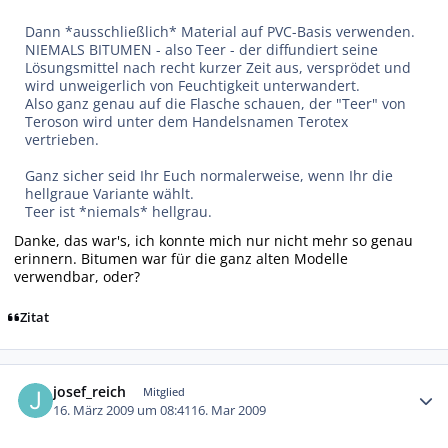
Dann *ausschließlich* Material auf PVC-Basis verwenden.
NIEMALS BITUMEN - also Teer - der diffundiert seine
Lösungsmittel nach recht kurzer Zeit aus, versprödet und
wird unweigerlich von Feuchtigkeit unterwandert.
Also ganz genau auf die Flasche schauen, der "Teer" von
Teroson wird unter dem Handelsnamen Terotex
vertrieben.
Ganz sicher seid Ihr Euch normalerweise, wenn Ihr die
hellgraue Variante wählt.
Teer ist *niemals* hellgrau.
Danke, das war's, ich konnte mich nur nicht mehr so genau
erinnern. Bitumen war für die
ganz
alten Modelle
verwendbar, oder?
Zitat
Autor-Statistiken
josef_reich
Mitglied
16. März 2009 um 08:41
16. Mar 2009