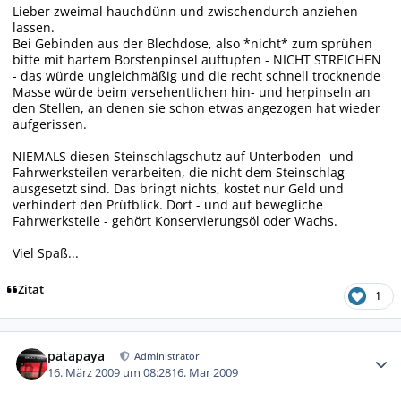
Lieber zweimal hauchdünn und zwischendurch anziehen
lassen.
Bei Gebinden aus der Blechdose, also *nicht* zum sprühen
bitte mit hartem Borstenpinsel auftupfen - NICHT STREICHEN
- das würde ungleichmäßig und die recht schnell trocknende
Masse würde beim versehentlichen hin- und herpinseln an
den Stellen, an denen sie schon etwas angezogen hat wieder
aufgerissen.
NIEMALS diesen Steinschlagschutz auf Unterboden- und
Fahrwerksteilen verarbeiten, die nicht dem Steinschlag
ausgesetzt sind. Das bringt nichts, kostet nur Geld und
verhindert den Prüfblick. Dort - und auf bewegliche
Fahrwerksteile - gehört Konservierungsöl oder Wachs.
Viel Spaß...
Zitat
1
Autor-Statistiken
patapaya
Administrator
16. März 2009 um 08:28
16. Mar 2009