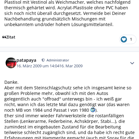
Plastisol mit Vestinol als Weichmacher, welches nachfolgend
thermisch gehärtet wird. Acrylat-Plastisole ohne PVC haben
sich noch nicht überall durchgesetzt. Vermeide bei Deiner
Nachbehandlung grundsätzlich Mischungen mit
unbekanntem und/oder hohem Lösungsmittelanteil.
Zitat
1
Autor-Statistiken
patapaya
Administrator
16. März 2009 um 14:04
16. Mar 2009
Danke.
Aber mit dem Steinschlagschutz sehe ich insgesamt keine so
großen Probleme mehr, obwohl ich mit den Autos
gelegentlich auch "offroad" unterwegs bin - ich weiß gar
nicht, wann ich das letzte Mal dazu genötigt war (das waren
noch MB von 1984 und Passat I von 1980
).
Eher sind immer wieder Fahrwerksteile die rostanfälligen
Stellen (Lenkerarme, Federbeine, Achskörper, Stabi...), die
zumindest im eingebauten Zustand für die Bearbeitung
teilweise schlecht zugänglich sind, und da habe ich recht gute
Erfahreungen mit Hammerite gemacht (auch mit Spray für die