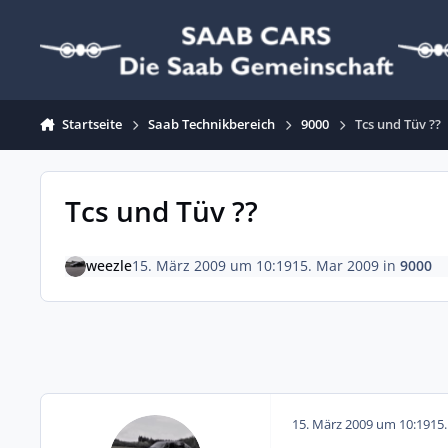
Zum Inhalt springen
Startseite
Saab Technikbereich
9000
Tcs und Tüv ??
Tcs und Tüv ??
weezle
15. März 2009 um 10:19
15. Mar 2009
in
9000
15. März 2009 um 10:19
15