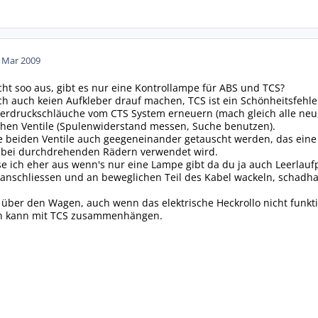
. Mar 2009
ht soo aus, gibt es nur eine Kontrollampe für ABS und TCS?
ch auch keien Aufkleber drauf machen, TCS ist ein Schönheitsfehle
erdruckschläuche vom CTS System erneuern (mach gleich alle neu, k
chen Ventile (Spulenwiderstand messen, Suche benutzen).
e beiden Ventile auch geegeneinander getauscht werden, das eine g
 bei durchdrehenden Rädern verwendet wird.
sse ich eher aus wenn's nur eine Lampe gibt da du ja auch Leerlau
schliessen und an beweglichen Teil des Kabel wackeln, schadhaft
 über den Wagen, auch wenn das elektrische Heckrollo nicht funkti
n kann mit TCS zusammenhängen.