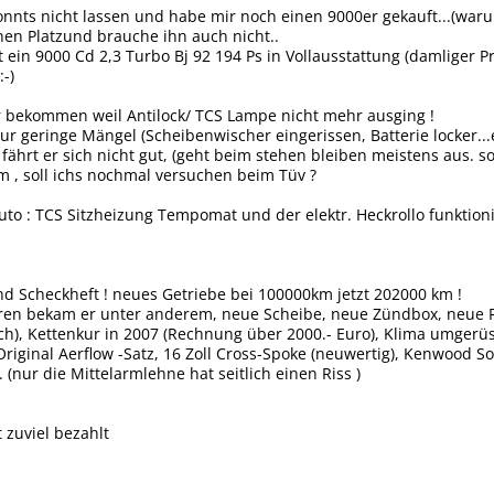
nnts nicht lassen und habe mir noch einen 9000er gekauft...(waru
inen Platzund brauche ihn auch nicht..
t ein 9000 Cd 2,3 Turbo Bj 92 194 Ps in Vollausstattung (damliger Pre
-)
r bekommen weil Antilock/ TCS Lampe nicht mehr ausging !
r geringe Mängel (Scheibenwischer eingerissen, Batterie locker...e
ährt er sich nicht gut, (geht beim stehen bleiben meistens aus. so
 , soll ichs nochmal versuchen beim Tüv ?
to : TCS Sitzheizung Tempomat und der elektr. Heckrollo funktioni
nd Scheckheft ! neues Getriebe bei 100000km jetzt 202000 km !
hren bekam er unter anderem, neue Scheibe, neue Zündbox, neue Ri
h), Kettenkur in 2007 (Rechnung über 2000.- Euro), Klima umgerüst
Original Aerflow -Satz, 16 Zoll Cross-Spoke (neuwertig), Kenwood
(nur die Mittelarmlehne hat seitlich einen Riss )
t zuviel bezahlt