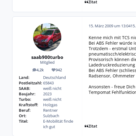
Zitat
15. März 2009 um 13:04
15
Kenne mich mit TCS nic
Bei ABS Fehler würde i
Trotzdem - erstmal Unt
pneumatiscch/elektris
saab900turbo
Provisorisch können di
Mitglied
Ladedruckreduzierung
Bei ABS Fehler (schlie
4,2k
942
Beiträge
Reputation
Radsensor, Ohmmeter an
Land:
Deutschland
Postleitzahl:
65843
Ansonsten - freue Dich
SAAB:
weiß nicht
Tempomat Fehlfunktio
Baujahr:
2023
Turbo:
weiß nicht
Kraftstoff:
Holzgas
Beruf:
Rentner
Ort:
Sulzbach
Titel:
E-Mobilität finde
Zitat
ich gut