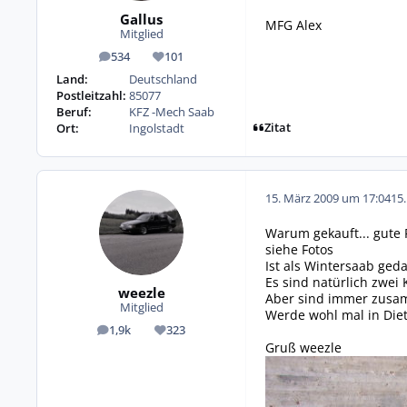
Gallus
MFG Alex
Mitglied
534
101
Beiträge
Reputation
Land:
Deutschland
Postleitzahl:
85077
Beruf:
KFZ -Mech Saab
Zitat
Ort:
Ingolstadt
15. März 2009 um 17:04
15
Warum gekauft... gute F
siehe Fotos
Ist als Wintersaab ge
Es sind natürlich zwei 
weezle
Aber sind immer zusamm
Mitglied
Werde wohl mal in Diet
1,9k
323
Beiträge
Reputation
Gruß weezle