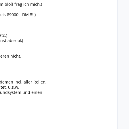
m bloß frag ich mich.)
is 89000.- DM !!! )
tc.)
nst aber ok)
eren nicht.
emen incl. aller Rollen,
et, u.s.w.
 Soundsystem und einen