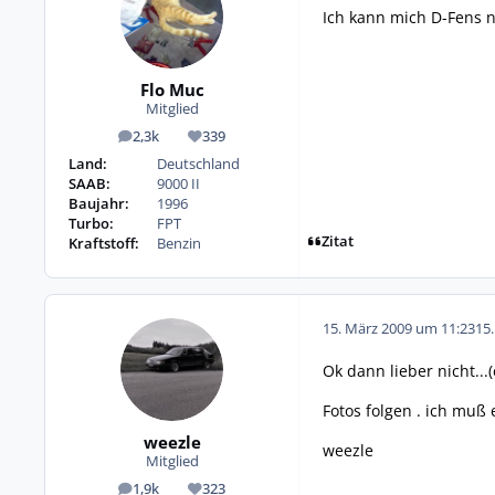
Ich kann mich D-Fens nu
Flo Muc
Mitglied
2,3k
339
Beiträge
Reputation
Land:
Deutschland
SAAB:
9000 II
Baujahr:
1996
Turbo:
FPT
Zitat
Kraftstoff:
Benzin
15. März 2009 um 11:23
15
Ok dann lieber nicht...
Fotos folgen . ich muß
weezle
weezle
Mitglied
1,9k
323
Beiträge
Reputation