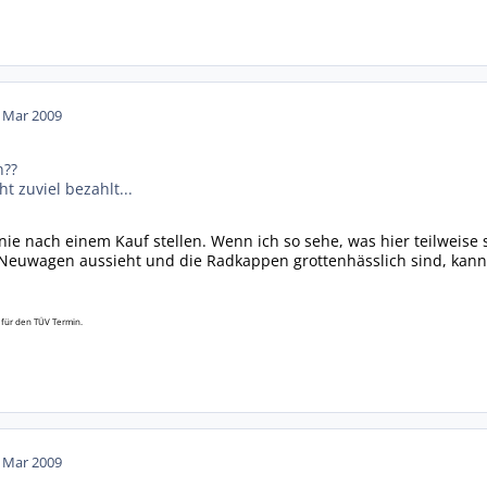
. Mar 2009
n??
ht zuviel bezahlt...
nie nach einem Kauf stellen. Wenn ich so sehe, was hier teilweise 
 Neuwagen aussieht und die Radkappen grottenhässlich sind, kanns
 für den TÜV Termin.
. Mar 2009