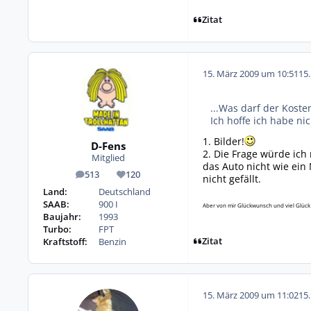
Zitat
15. März 2009 um 10:51
15
...Was darf der Koste
Ich hoffe ich habe nic
1. Bilder!
D-Fens
2. Die Frage würde ich 
Mitglied
das Auto nicht wie ein
513
120
nicht gefällt.
Beiträge
Reputation
Land:
Deutschland
SAAB:
900 I
Aber von mir Glückwunsch und viel Glück
Baujahr:
1993
Turbo:
FPT
Zitat
Kraftstoff:
Benzin
15. März 2009 um 11:02
15