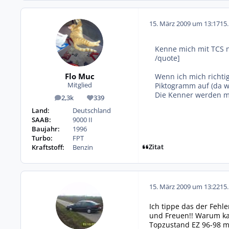
15. März 2009 um 13:17
15
Kenne mich mit TCS n
/quote]
Flo Muc
Wenn ich mich richti
Piktogramm auf (da w
Mitglied
Die Kenner werden mi
2,3k
339
Beiträge
Reputation
Land:
Deutschland
SAAB:
9000 II
Baujahr:
1996
Turbo:
FPT
Zitat
Kraftstoff:
Benzin
15. März 2009 um 13:22
15
Ich tippe das der Fehl
und Freuen!! Warum kau
Topzustand EZ 96-98 m