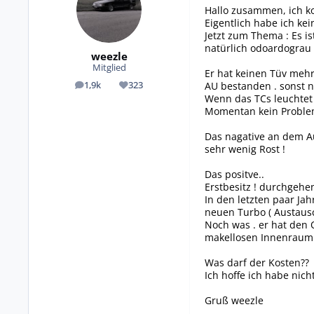
Hallo zusammen, ich ko
Eigentlich habe ich ke
Jetzt zum Thema : Es is
natürlich odoardograu :
weezle
Mitglied
Er hat keinen Tüv meh
AU bestanden . sonst nu
1,9k
323
Beiträge
Reputation
Wenn das TCs leuchtet f
Momentan kein Problem
Das nagative an dem Au
sehr wenig Rost !
Das positve..
Erstbesitz ! durchgehe
In den letzten paar Ja
neuen Turbo ( Austausc
Noch was . er hat den 
makellosen Innenraum. 
Was darf der Kosten??
Ich hoffe ich habe nich
Gruß weezle