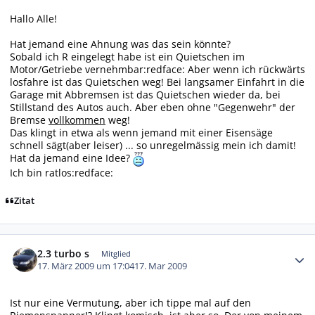
Hallo Alle!
Hat jemand eine Ahnung was das sein könnte?
Sobald ich R eingelegt habe ist ein Quietschen im
Motor/Getriebe vernehmbar:redface: Aber wenn ich rückwärts
losfahre ist das Quietschen weg! Bei langsamer Einfahrt in die
Garage mit Abbremsen ist das Quietschen wieder da, bei
Stillstand des Autos auch. Aber eben ohne "Gegenwehr" der
Bremse
vollkommen
weg!
Das klingt in etwa als wenn jemand mit einer Eisensäge
schnell sägt(aber leiser) ... so unregelmässig mein ich damit!
Hat da jemand eine Idee?
Ich bin ratlos:redface:
Zitat
Autor-Statistiken
2.3 turbo s
Mitglied
17. März 2009 um 17:04
17. Mar 2009
Ist nur eine Vermutung, aber ich tippe mal auf den