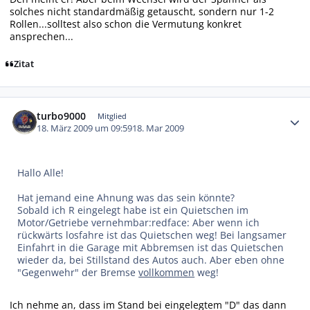
solches nicht standardmäßig getauscht, sondern nur 1-2
Rollen...solltest also schon die Vermutung konkret
ansprechen...
Zitat
Autor-Statistiken
turbo9000
Mitglied
18. März 2009 um 09:59
18. Mar 2009
Hallo Alle!
Hat jemand eine Ahnung was das sein könnte?
Sobald ich R eingelegt habe ist ein Quietschen im
Motor/Getriebe vernehmbar:redface: Aber wenn ich
rückwärts losfahre ist das Quietschen weg! Bei langsamer
Einfahrt in die Garage mit Abbremsen ist das Quietschen
wieder da, bei Stillstand des Autos auch. Aber eben ohne
"Gegenwehr" der Bremse
vollkommen
weg!
Ich nehme an, dass im Stand bei eingelegtem "D" das dann