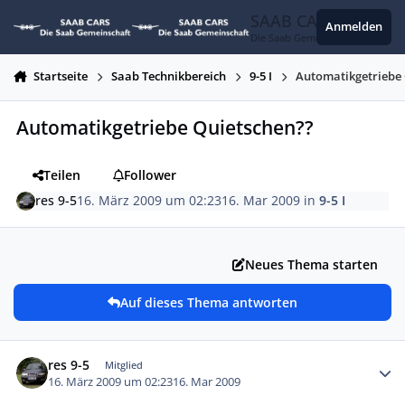
Zum Inhalt springen
SAAB CARS
Anmelden
Die Saab Gemeinschaft
Startseite
Saab Technikbereich
9-5 I
Automatikgetriebe
Automatikgetriebe Quietschen??
Teilen
Follower
res 9-5
16. März 2009 um 02:23
16. Mar 2009
in
9-5 I
Neues Thema starten
Auf dieses Thema antworten
Autor-Statistiken
res 9-5
Mitglied
16. März 2009 um 02:23
16. Mar 2009