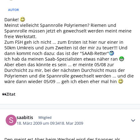
AUTOR
Danke!
Meinst vielleicht Spannrolle Polyriemen? Riemen und
Spannrolle müssen jetzt eh gewechselt werden meint meine
freie Werkstatt.
Zum FSH geh ich nicht ... zum Ersten ist hier nur einer in
50km Umkreis und zum Zweiten ist der mir zu teuer!!! Und
dann kommt noch dazu: das ist der "SAAB-Retter"
Ich hab da meinen Saab-Spezialisten etwas näher ran
Aber eben das könnte es sein ... er meinte 05/08 zur
Durchsicht zu mir, bei der nächsten Durchsicht muss der
Polyriemen und die Spannrolle gewechselt werden ... und die
wäre dann wieder 05/09 ... geh ich eben eher mal hin
Zitat
Autor-Statistiken
saabitis
Mitglied
18. März 2009 um 09:34
18. Mar 2009
Den meint er! Aber beim Wechsel wird der Spanner als