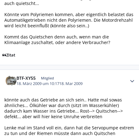
auch quietscht...
Könnte vom Polyriemen kommen, aber eigentlich belastet das
Automatikgetrieben nicht den Polyriemen. Die Motordrehzahl
wird leicht beeinflußt (könnte also sein..)
Kommt das Quietschen denn auch, wenn man die
Klimaanlage zuschaltet, oder andere Verbraucher?
Zitat
Autor-Statistiken
BTF-XY55
Mitglied
18. März 2009 um 10:17
18. Mar 2009
könnte auch das Getriebe an sich sein.. Hatte mal sowas
ähnliches... Ölkühler war durch (sitzt im Wasserkühler)
dadurch kam Wasser ins Getriebe... Rost--> Quitschen-->
defekt... aber will hier keine Unruhe verbreiten
Lenke mal im Stand voll ein, dann hat die Servopumpe extrem
zu tun und der Riemen müsste dann auch Quitschen