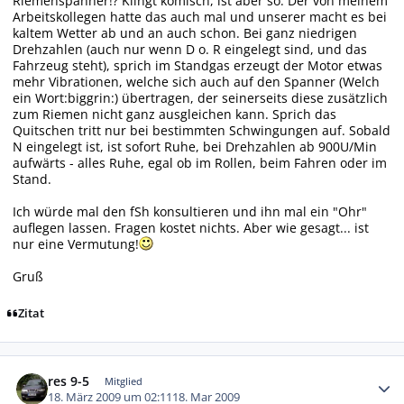
Riemenspanner!? Klingt komisch, ist aber so. Der von meinem
Arbeitskollegen hatte das auch mal und unserer macht es bei
kaltem Wetter ab und an auch schon. Bei ganz niedrigen
Drehzahlen (auch nur wenn D o. R eingelegt sind, und das
Fahrzeug steht), sprich im Standgas erzeugt der Motor etwas
mehr Vibrationen, welche sich auch auf den Spanner (Welch
ein Wort:biggrin:) übertragen, der seinerseits diese zusätzlich
zum Riemen nicht ganz ausgleichen kann. Sprich das
Quitschen tritt nur bei bestimmten Schwingungen auf. Sobald
N eingelegt ist, ist sofort Ruhe, bei Drehzahlen ab 900U/Min
aufwärts - alles Ruhe, egal ob im Rollen, beim Fahren oder im
Stand.
Ich würde mal den fSh konsultieren und ihn mal ein "Ohr"
auflegen lassen. Fragen kostet nichts. Aber wie gesagt... ist
nur eine Vermutung!
Gruß
Zitat
Autor-Statistiken
res 9-5
Mitglied
18. März 2009 um 02:11
18. Mar 2009