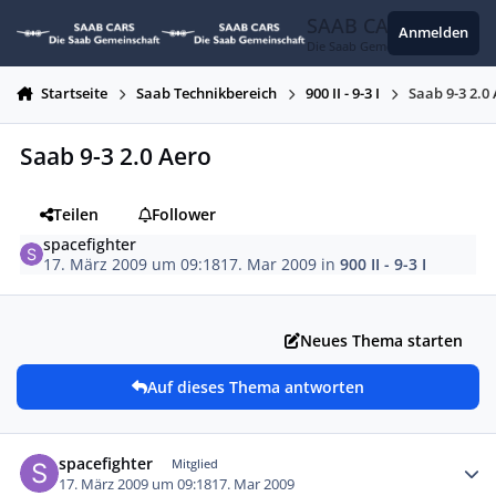
Zum Inhalt springen
SAAB CARS
Anmelden
Die Saab Gemeinschaft
Startseite
Saab Technikbereich
900 II - 9-3 I
Saab 9-3 2.0
Saab 9-3 2.0 Aero
Teilen
Follower
spacefighter
17. März 2009 um 09:18
17. Mar 2009
in
900 II - 9-3 I
Neues Thema starten
Auf dieses Thema antworten
Autor-Statistiken
spacefighter
Mitglied
17. März 2009 um 09:18
17. Mar 2009