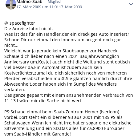
Malmö-Saab
Mitglied
17. März 2009 um 11:01
17. Mar 2009
@ spacefighter
Die Anreise lohnt nicht.
Was ist das für ein Händler,der ein dreckiges Auto inseriert?
Schaue Dir nur einmal den Innenraum an-geht doch gar
nicht...
Vieleicht war ja gerade kein Staubsauger zur Hand:eek:
Schaue dich lieber nach einen 2001 Baujahr,womöglich
Anniversary um.Kostet auch nicht die Welt,und steht optisch
viel besser da.Ein Automat ist zudem auch kein
Kostverächter,zumal du dich sicherlich noch von mehreren
Pferden verabschieden mußt.Sie gläntzen nämlich durch ihre
Abwesenheit,oder haben sich im Sumpf des Wandlers
verlaufen.
Das ganze gepaart mit einem anzunehmenden Verbrauch von
11-13 l wäre mir die Sache nicht wert...
PS:Schaue einmal beim Saab-Zentrum Hemer (Iserlohn)
vorbei.Dort steht ein silberner 93 aus 2001 mit 185 PS als
Schaltwagen.Wenn ich nicht irre,hat er sogar eine elektrische
Sitzverstellung und ein SD.Das alles für ca.8900 Euro,aber
vom Saab-Händler mit Garantie!