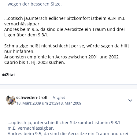
wegen der besseren Sitze.
...optisch ja,unterschiedlicher Sitzkomfort istbeim 9.3/I m.E.
vernachlässigbar.
Andres beim 9.5, da sind die Aerositze ein Traum und drei
Ligen über dem 9.3/I.
Schmutzige heißt nicht schlecht per se, würde sagen da hilft
nur hinfahren.
Ansonsten empfehle ich Aeros zwischen 2001 und 2002,
Cabrio bis 1. Hj. 2003 suchen.
Zitat
Autor-Statistiken
schweden-troll
Mitglied
18. März 2009 um 21:39
18. Mar 2009
...optisch ja,unterschiedlicher Sitzkomfort istbeim 9.3/I
m.E. vernachlässigbar.
Andres beim 9.5, da sind die Aerositze ein Traum und drei