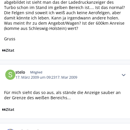
abgebildet ist sieht man das der Ladedruckanzeiger des
Turbo schon im Stand im gelben Bereich ist.... Ist das normal?
Die Felgen sind soweit ich weiß auch keine Aerofelgen, aber
damit könnte ich leben. Kann ja irgendwann andere holen.
Was meint Ihr zu dem Angebot/Wagen? Ist der 600km Anreise
(komme aus Schleswig-Holstein) wert?
Gruss
Zitat
Autor-Statistiken
stelo
Mitglied
17. März 2009 um 09:23
17. Mar 2009
Für mich sieht das so aus, als stände die Anzeige sauber an
der Grenze des weißen Bereichs...
Zitat
Autor-Statistiken