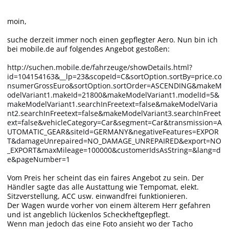
moin,
suche derzeit immer noch einen gepflegter Aero. Nun bin ich
bei mobile.de auf folgendes Angebot gestoßen:
http://suchen.mobile.de/fahrzeuge/showDetails.html?
id=104154163&__lp=23&scopeId=C&sortOption.sortBy=price.co
nsumerGrossEuro&sortOption.sortOrder=ASCENDING&makeM
odelVariant1.makeId=21800&makeModelVariant1.modelId=5&
makeModelVariant1.searchInFreetext=false&makeModelVaria
nt2.searchInFreetext=false&makeModelVariant3.searchInFreet
ext=false&vehicleCategory=Car&segment=Car&transmission=A
UTOMATIC_GEAR&siteId=GERMANY&negativeFeatures=EXPOR
T&damageUnrepaired=NO_DAMAGE_UNREPAIRED&export=NO
_EXPORT&maxMileage=100000&customerIdsAsString=&lang=d
e&pageNumber=1
Vom Preis her scheint das ein faires Angebot zu sein. Der
Händler sagte das alle Austattung wie Tempomat, elekt.
Sitzverstellung, ACC usw. einwandfrei funktionieren.
Der Wagen wurde vorher von einem älterem Herr gefahren
und ist angeblich lückenlos Scheckheftgepflegt.
Wenn man jedoch das eine Foto ansieht wo der Tacho