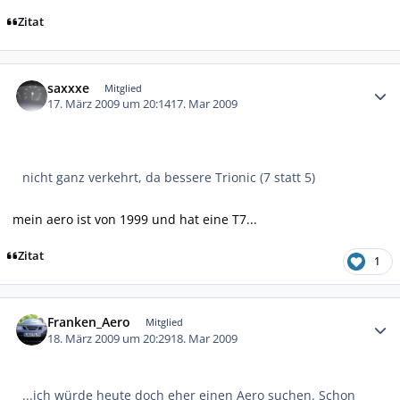
Zitat
Autor-Statistiken
saxxxe
Mitglied
17. März 2009 um 20:14
17. Mar 2009
nicht ganz verkehrt, da bessere Trionic (7 statt 5)
mein aero ist von 1999 und hat eine T7...
Zitat
1
Autor-Statistiken
Franken_Aero
Mitglied
18. März 2009 um 20:29
18. Mar 2009
...ich würde heute doch eher einen Aero suchen. Schon