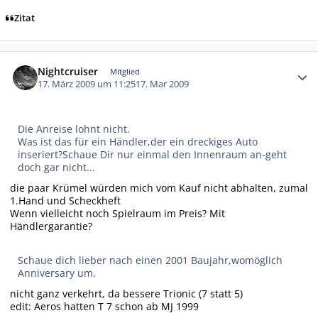
Zitat
Autor-Statistiken
Nightcruiser
Mitglied
17. März 2009 um 11:25
17. Mar 2009
Die Anreise lohnt nicht.
Was ist das für ein Händler,der ein dreckiges Auto
inseriert?Schaue Dir nur einmal den Innenraum an-geht
doch gar nicht...
die paar Krümel würden mich vom Kauf nicht abhalten, zumal
1.Hand und Scheckheft
Wenn vielleicht noch Spielraum im Preis? Mit
Händlergarantie?
Schaue dich lieber nach einen 2001 Baujahr,womöglich
Anniversary um.
nicht ganz verkehrt, da bessere Trionic (7 statt 5)
edit: Aeros hatten T 7 schon ab MJ 1999