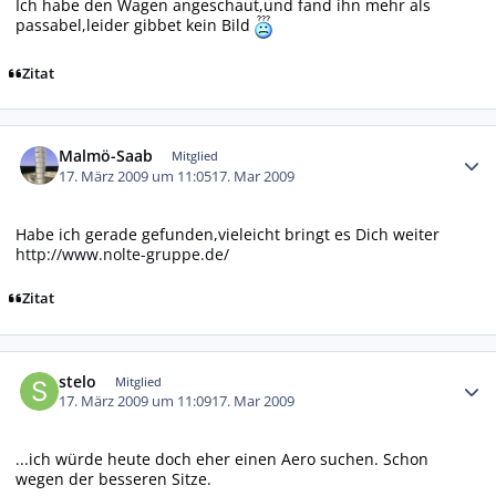
Ich habe den Wagen angeschaut,und fand ihn mehr als
passabel,leider gibbet kein Bild
Zitat
Autor-Statistiken
Malmö-Saab
Mitglied
17. März 2009 um 11:05
17. Mar 2009
Habe ich gerade gefunden,vieleicht bringt es Dich weiter
http://www.nolte-gruppe.de/
Zitat
Autor-Statistiken
stelo
Mitglied
17. März 2009 um 11:09
17. Mar 2009
...ich würde heute doch eher einen Aero suchen. Schon
wegen der besseren Sitze.