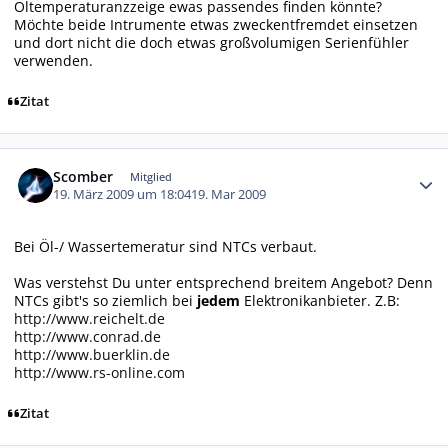
Öltemperaturanzzeige ewas passendes finden könnte?
Möchte beide Intrumente etwas zweckentfremdet einsetzen
und dort nicht die doch etwas großvolumigen Serienfühler
verwenden.
Zitat
Autor-Statistiken
Scomber
Mitglied
19. März 2009 um 18:04
19. Mar 2009
Bei Öl-/ Wassertemeratur sind NTCs verbaut.
Was verstehst Du unter
entsprechend breitem Angebot
? Denn
NTCs gibt's so ziemlich bei
jedem
Elektronikanbieter. Z.B:
http://www.reichelt.de
http://www.conrad.de
http://www.buerklin.de
http://www.rs-online.com
Zitat