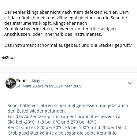
Der Fehler klingt aber nicht nach 'nem defekten Fühler. Dem
ist das nämlich meistens völlig egal ob einer an die Scheibe
des Instruments klopft. Klingt eher nach
Kontaktschwierigkeiten, entweder an den rückseitigen
Anschlüssen, oder innerhalb des Instrumentes.
Das Instrument schonmal ausgebaut und die Stecker geprüft?
Zitat
Autor-Statistiken
René
Mitglied
24. März 2009 um 09:36
24. Mar 2009
Sooo, hatte vor Jahren schon mal gemessen und jetzt auch
den Zettel wieder gefunden.
Für das Außentzemp.-Instrument braucht es jeweils ca.
5k6 bei -20°C, 1k8 bei 0°C und 270 bei 40°C.
Bei Öl sind es 220 bei 50°C, 56 bei 100°C und 20 bei 150°C.
Grob geschätzt könnte also sogar die selbe Kennlinie