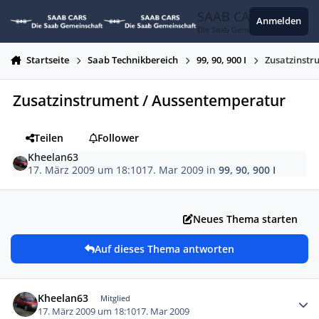
Zum Inhalt springen
SAAB CARS
Anmelden
Die Saab Gemeinschaft
Startseite
Saab Technikbereich
99, 90, 900 I
Zusatzinstr
Zusatzinstrument / Aussentemperatur
Teilen
Follower
Kheelan63
17. März 2009 um 18:10
17. Mar 2009
in
99, 90, 900 I
Neues Thema starten
Auf dieses Thema antworten
Autor-Statistiken
Kheelan63
Mitglied
17. März 2009 um 18:10
17. Mar 2009