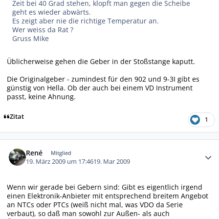
Zeit bei 40 Grad stehen, klopft man gegen die Scheibe
geht es wieder abwärts.
Es zeigt aber nie die richtige Temperatur an.
Wer weiss da Rat ?
Gruss Mike
Üblicherweise gehen die Geber in der Stoßstange kaputt.
Die Originalgeber - zumindest für den 902 und 9-3I gibt es
günstig von Hella. Ob der auch bei einem VD Instrument
passt, keine Ahnung.
Zitat
1
Autor-Statistiken
René
Mitglied
19. März 2009 um 17:46
19. Mar 2009
Wenn wir gerade bei Gebern sind: Gibt es eigentlich irgend
einen Elektronik-Anbieter mit entsprechend breitem Angebot
an NTCs oder PTCs (weiß nicht mal, was VDO da Serie
verbaut), so daß man sowohl zur Außen- als auch