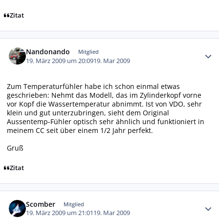
Zitat
Autor-Statistiken
Nandonando
Mitglied
19. März 2009 um 20:09
19. Mar 2009
Zum Temperaturfühler habe ich schon einmal etwas
geschrieben: Nehmt das Modell, das im Zylinderkopf vorne
vor Kopf die Wassertemperatur abnimmt. Ist von VDO, sehr
klein und gut unterzubringen, sieht dem Original
Aussentemp-Fühler optisch sehr ähnlich und funktioniert in
meinem CC seit über einem 1/2 Jahr perfekt.
Gruß
Zitat
Autor-Statistiken
Scomber
Mitglied
19. März 2009 um 21:01
19. Mar 2009