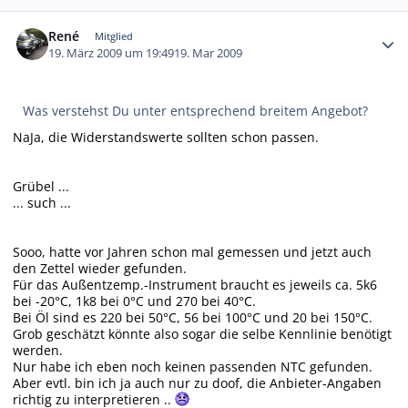
Autor-Statistiken
René
Mitglied
19. März 2009 um 19:49
19. Mar 2009
Was verstehst Du unter
entsprechend breitem Angebot
?
NaJa, die Widerstandswerte sollten schon passen.
Grübel ...
... such ...
Sooo, hatte vor Jahren schon mal gemessen und jetzt auch
den Zettel wieder gefunden.
Für das Außentzemp.-Instrument braucht es jeweils ca. 5k6
bei -20°C, 1k8 bei 0°C und 270 bei 40°C.
Bei Öl sind es 220 bei 50°C, 56 bei 100°C und 20 bei 150°C.
Grob geschätzt könnte also sogar die selbe Kennlinie benötigt
werden.
Nur habe ich eben noch keinen passenden NTC gefunden.
Aber evtl. bin ich ja auch nur zu doof, die Anbieter-Angaben
richtig zu interpretieren ..