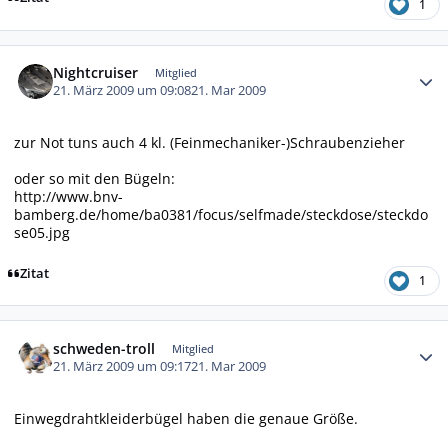
1
Autor-Statistiken
Nightcruiser
Mitglied
21. März 2009 um 09:08
21. Mar 2009
zur Not tuns auch 4 kl. (Feinmechaniker-)Schraubenzieher
oder so mit den Bügeln:
http://www.bnv-
bamberg.de/home/ba0381/focus/selfmade/steckdose/steckdo
se05.jpg
Zitat
1
Autor-Statistiken
schweden-troll
Mitglied
21. März 2009 um 09:17
21. Mar 2009
Einwegdrahtkleiderbügel haben die genaue Größe.