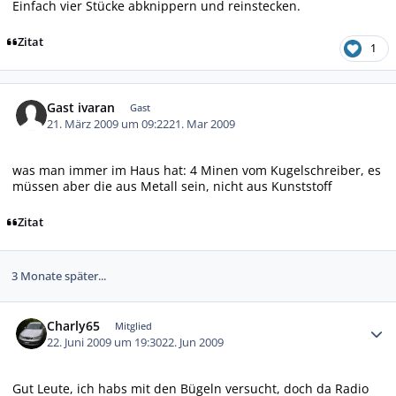
Einfach vier Stücke abknippern und reinstecken.
Zitat
1
Gast ivaran
Gast
21. März 2009 um 09:22
21. Mar 2009
was man immer im Haus hat: 4 Minen vom Kugelschreiber, es
müssen aber die aus Metall sein, nicht aus Kunststoff
Zitat
3 Monate später...
Autor-Statistiken
Charly65
Mitglied
22. Juni 2009 um 19:30
22. Jun 2009
Gut Leute, ich habs mit den Bügeln versucht, doch da Radio