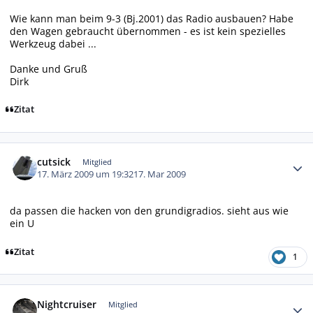
Wie kann man beim 9-3 (Bj.2001) das Radio ausbauen? Habe
den Wagen gebraucht übernommen - es ist kein spezielles
Werkzeug dabei ...
Danke und Gruß
Dirk
Zitat
Autor-Statistiken
cutsick
Mitglied
17. März 2009 um 19:32
17. Mar 2009
da passen die hacken von den grundigradios. sieht aus wie
ein U
Zitat
1
Autor-Statistiken
Nightcruiser
Mitglied