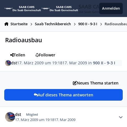
Zum Inhalt springen
SAAB CARS
Anmelden
Die Saab Gemeinschaft
Startseite
Saab Technikbereich
900 II - 9-3 I
Radioausba
Radioausbau
Teilen
Follower
dst
17. März 2009 um 19:18
17. Mar 2009
in
900 II - 9-3 I
Neues Thema starten
Auf dieses Thema antworten
Autor-Statistiken
dst
Mitglied
17. März 2009 um 19:18
17. Mar 2009