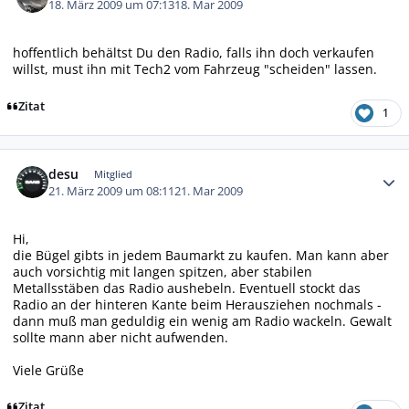
18. März 2009 um 07:13
18. Mar 2009
hoffentlich behältst Du den Radio, falls ihn doch verkaufen
willst, must ihn mit Tech2 vom Fahrzeug "scheiden" lassen.
Zitat
1
Autor-Statistiken
desu
Mitglied
21. März 2009 um 08:11
21. Mar 2009
Hi,
die Bügel gibts in jedem Baumarkt zu kaufen. Man kann aber
auch vorsichtig mit langen spitzen, aber stabilen
Metallsstäben das Radio aushebeln. Eventuell stockt das
Radio an der hinteren Kante beim Herausziehen nochmals -
dann muß man geduldig ein wenig am Radio wackeln. Gewalt
sollte mann aber nicht aufwenden.
Viele Grüße
Zitat