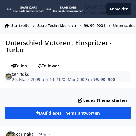
Zum Inhalt springen
SAAB CARS
Anmelden
Die Saab Gemeinschaft
Startseite
Saab Technikbereich
99, 90, 900 I
Unterschied 
Unterschied Motoren : Einspritzer -
Turbo
Teilen
Follower
carinaka
20. März 2009 um 14:24
20. Mar 2009
in
99, 90, 900 I
Neues Thema starten
Auf dieses Thema antworten
Autor-Statistiken
carinaka
Mitglied