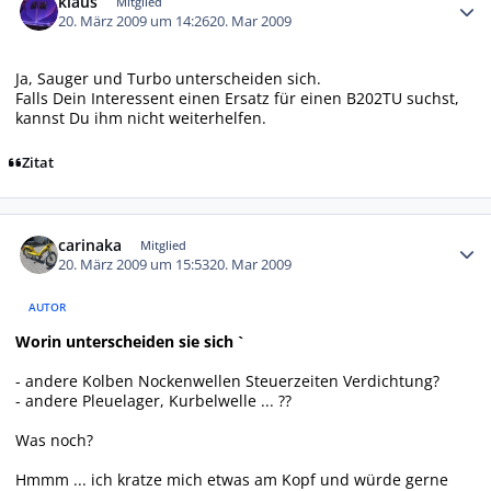
klaus
Mitglied
20. März 2009 um 14:26
20. Mar 2009
Ja, Sauger und Turbo unterscheiden sich.
Falls Dein Interessent einen Ersatz für einen B202TU suchst,
kannst Du ihm nicht weiterhelfen.
Zitat
Autor-Statistiken
carinaka
Mitglied
20. März 2009 um 15:53
20. Mar 2009
AUTOR
Worin unterscheiden sie sich `
- andere Kolben Nockenwellen Steuerzeiten Verdichtung?
- andere Pleuelager, Kurbelwelle ... ??
Was noch?
Hmmm ... ich kratze mich etwas am Kopf und würde gerne