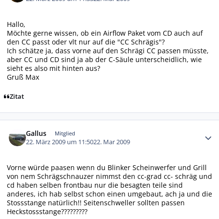
Hallo,
Möchte gerne wissen, ob ein Airflow Paket vom CD auch auf
den CC passt oder vlt nur auf die "CC Schrägis"?
Ich schätze ja, dass vorne auf den Schrägi CC passen müsste,
aber CC und CD sind ja ab der C-Säule unterscheidlich, wie
sieht es also mit hinten aus?
Gruß Max
Zitat
Autor-Statistiken
Gallus
Mitglied
22. März 2009 um 11:50
22. Mar 2009
Vorne würde paasen wenn du Blinker Scheinwerfer und Grill
von nem Schrägschnauzer nimmst den cc-grad cc- schräg und
cd haben selben frontbau nur die besagten teile sind
anderes, ich hab selbst schon einen umgebaut, ach ja und die
Stossstange natürlich!! Seitenschweller sollten passen
Heckstossstange?????????