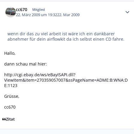
Autor-Statistiken
cc670
Mitglied
22. März 2009 um 19:32
22. Mar 2009
wenn dir das zu viel arbeit ist wäre ich ein dankbarer
abnehmer für dein airflowkit da ich selbst einen CD fahre.
Hallo,
dann schau mal hier:
http://cgi.ebay.de/ws/eBayISAPI.dll?
ViewItem&item=270359057007&ssPageName=ADME:B:WNA:D
E:1123
Grüsse,
cc670
Zitat