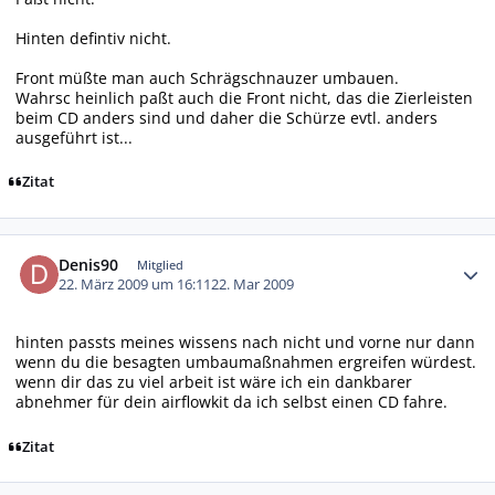
Hinten defintiv nicht.
Front müßte man auch Schrägschnauzer umbauen.
Wahrsc heinlich paßt auch die Front nicht, das die Zierleisten
beim CD anders sind und daher die Schürze evtl. anders
ausgeführt ist...
Zitat
Autor-Statistiken
Denis90
Mitglied
22. März 2009 um 16:11
22. Mar 2009
hinten passts meines wissens nach nicht und vorne nur dann
wenn du die besagten umbaumaßnahmen ergreifen würdest.
wenn dir das zu viel arbeit ist wäre ich ein dankbarer
abnehmer für dein airflowkit da ich selbst einen CD fahre.
Zitat