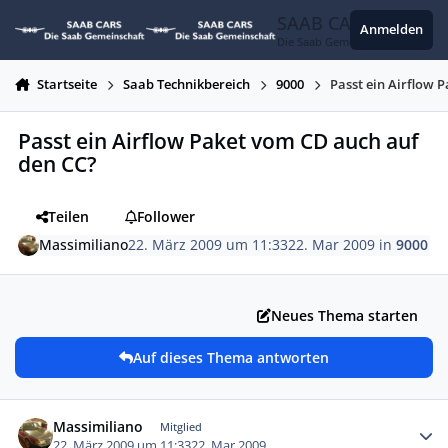
Zum Inhalt springen
SAAB CARS
Anmelden
Die Saab Gemeinschaft
Startseite
Saab Technikbereich
9000
Passt ein Airflow 
Passt ein Airflow Paket vom CD auch auf
den CC?
Teilen
Follower
Massimiliano
22. März 2009 um 11:33
22. Mar 2009
in
9000
Neues Thema starten
Auf dieses Thema antworten
Autor-Statistiken
Massimiliano
Mitglied
22. März 2009 um 11:33
22. Mar 2009