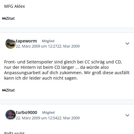
MFG Aklex
Zitat
Autor-Statistiken
tapeworm
Mitglied
22. März 2009 um 12:27
22. Mar 2009
Front- und Seitenspoiler sind gleich bei CC schräg und CD,
nur der Hintern ist beim CD länger ... da würde also
Anpassungsarbeit auf dich zukommen. Wir groß diese ausfällt
kann ich dir leider auch nicht sagen.
Zitat
Autor-Statistiken
turbo9000
Mitglied
22. März 2009 um 12:54
22. Mar 2009
Paßt nicht.