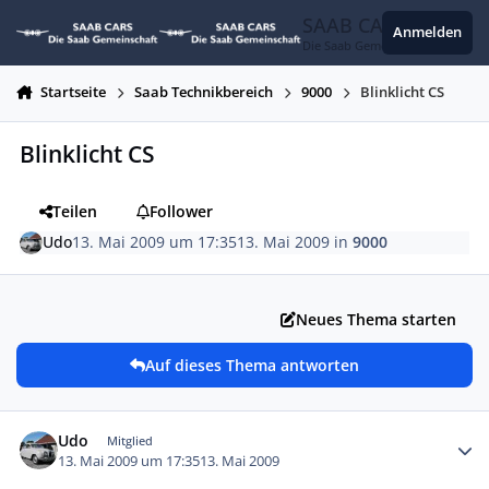
Zum Inhalt springen
SAAB CARS
Anmelden
Die Saab Gemeinschaft
Startseite
Saab Technikbereich
9000
Blinklicht CS
Blinklicht CS
Teilen
Follower
Udo
13. Mai 2009 um 17:35
13. Mai 2009
in
9000
Neues Thema starten
Auf dieses Thema antworten
Autor-Statistiken
Udo
Mitglied
13. Mai 2009 um 17:35
13. Mai 2009