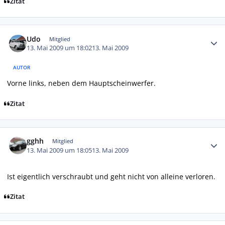
Zitat
Autor-Statistiken
Udo
Mitglied
13. Mai 2009 um 18:02
13. Mai 2009
AUTOR
Vorne links, neben dem Hauptscheinwerfer.
Zitat
Autor-Statistiken
gghh
Mitglied
13. Mai 2009 um 18:05
13. Mai 2009
Ist eigentlich verschraubt und geht nicht von alleine verloren.
Zitat
Autor-Statistiken