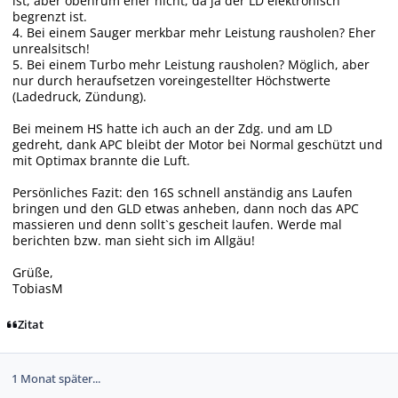
ist, aber obenrum eher nicht, da ja der LD elektronisch
begrenzt ist.
4. Bei einem Sauger merkbar mehr Leistung rausholen? Eher
unrealsitsch!
5. Bei einem Turbo mehr Leistung rausholen? Möglich, aber
nur durch heraufsetzen voreingestellter Höchstwerte
(Ladedruck, Zündung).
Bei meinem HS hatte ich auch an der Zdg. und am LD
gedreht, dank APC bleibt der Motor bei Normal geschützt und
mit Optimax brannte die Luft.
Persönliches Fazit: den 16S schnell anständig ans Laufen
bringen und den GLD etwas anheben, dann noch das APC
massieren und denn sollt`s gescheit laufen. Werde mal
berichten bzw. man sieht sich im Allgäu!
Grüße,
TobiasM
Zitat
1 Monat später...