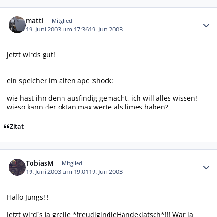
Autor-Statistiken
matti
Mitglied
19. Juni 2003 um 17:36
19. Jun 2003
jetzt wirds gut!
ein speicher im alten apc :shock:
wie hast ihn denn ausfindig gemacht, ich will alles wissen!
wieso kann der oktan max werte als limes haben?
Zitat
Autor-Statistiken
TobiasM
Mitglied
19. Juni 2003 um 19:01
19. Jun 2003
Hallo Jungs!!!
Jetzt wird`s ja grelle *freudigindieHändeklatsch*!!! War ja