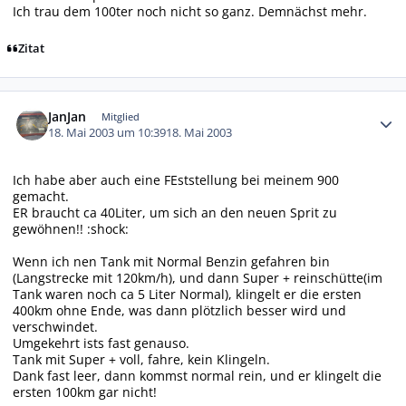
Ich trau dem 100ter noch nicht so ganz. Demnächst mehr.
Zitat
Autor-Statistiken
JanJan
Mitglied
18. Mai 2003 um 10:39
18. Mai 2003
Ich habe aber auch eine FEststellung bei meinem 900
gemacht.
ER braucht ca 40Liter, um sich an den neuen Sprit zu
gewöhnen!! :shock:
Wenn ich nen Tank mit Normal Benzin gefahren bin
(Langstrecke mit 120km/h), und dann Super + reinschütte(im
Tank waren noch ca 5 Liter Normal), klingelt er die ersten
400km ohne Ende, was dann plötzlich besser wird und
verschwindet.
Umgekehrt ists fast genauso.
Tank mit Super + voll, fahre, kein Klingeln.
Dank fast leer, dann kommst normal rein, und er klingelt die
ersten 100km gar nicht!