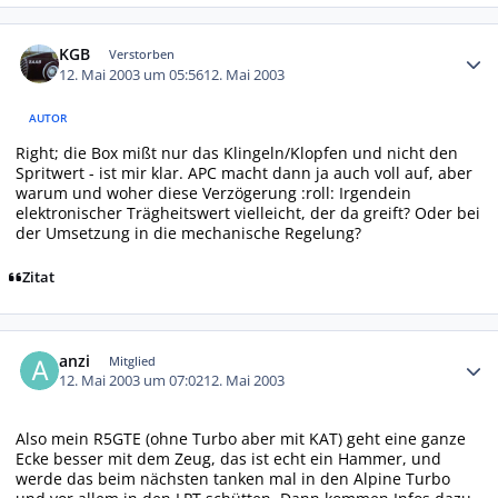
Autor-Statistiken
KGB
Verstorben
12. Mai 2003 um 05:56
12. Mai 2003
AUTOR
Right; die Box mißt nur das Klingeln/Klopfen und nicht den
Spritwert - ist mir klar. APC macht dann ja auch voll auf, aber
warum und woher diese Verzögerung :roll: Irgendein
elektronischer Trägheitswert vielleicht, der da greift? Oder bei
der Umsetzung in die mechanische Regelung?
Zitat
Autor-Statistiken
anzi
Mitglied
12. Mai 2003 um 07:02
12. Mai 2003
Also mein R5GTE (ohne Turbo aber mit KAT) geht eine ganze
Ecke besser mit dem Zeug, das ist echt ein Hammer, und
werde das beim nächsten tanken mal in den Alpine Turbo