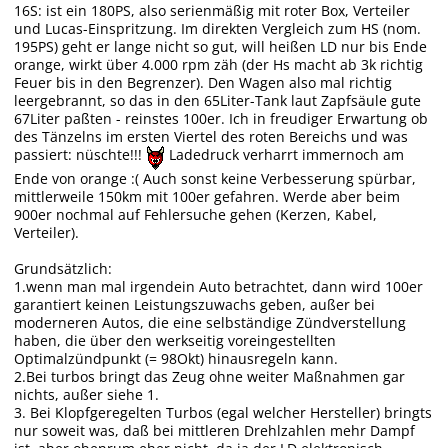
16S: ist ein 180PS, also serienmäßig mit roter Box, Verteiler
und Lucas-Einspritzung. Im direkten Vergleich zum HS (nom.
195PS) geht er lange nicht so gut, will heißen LD nur bis Ende
orange, wirkt über 4.000 rpm zäh (der Hs macht ab 3k richtig
Feuer bis in den Begrenzer). Den Wagen also mal richtig
leergebrannt, so das in den 65Liter-Tank laut Zapfsäule gute
67Liter paßten - reinstes 100er. Ich in freudiger Erwartung ob
des Tänzelns im ersten Viertel des roten Bereichs und was
passiert: nüschte!!!
Ladedruck verharrt immernoch am
Ende von orange :( Auch sonst keine Verbesserung spürbar,
mittlerweile 150km mit 100er gefahren. Werde aber beim
900er nochmal auf Fehlersuche gehen (Kerzen, Kabel,
Verteiler).
Grundsätzlich:
1.wenn man mal irgendein Auto betrachtet, dann wird 100er
garantiert keinen Leistungszuwachs geben, außer bei
moderneren Autos, die eine selbständige Zündverstellung
haben, die über den werkseitig voreingestellten
Optimalzündpunkt (= 98Okt) hinausregeln kann.
2.Bei turbos bringt das Zeug ohne weiter Maßnahmen gar
nichts, außer siehe 1.
3. Bei Klopfgeregelten Turbos (egal welcher Hersteller) bringts
nur soweit was, daß bei mittleren Drehlzahlen mehr Dampf