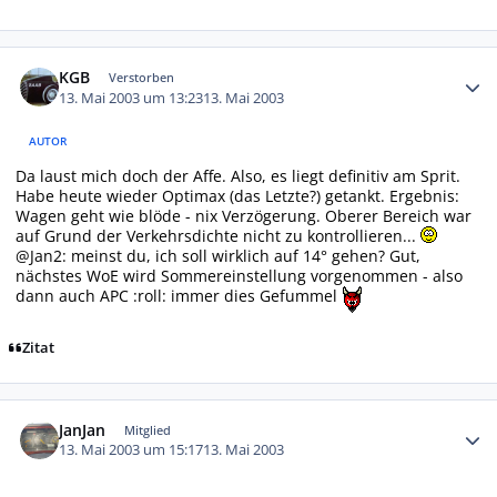
Autor-Statistiken
KGB
Verstorben
13. Mai 2003 um 13:23
13. Mai 2003
AUTOR
Da laust mich doch der Affe. Also, es liegt definitiv am Sprit.
Habe heute wieder Optimax (das Letzte?) getankt. Ergebnis:
Wagen geht wie blöde - nix Verzögerung. Oberer Bereich war
auf Grund der Verkehrsdichte nicht zu kontrollieren...
@Jan2: meinst du, ich soll wirklich auf 14° gehen? Gut,
nächstes WoE wird Sommereinstellung vorgenommen - also
dann auch APC :roll: immer dies Gefummel
Zitat
Autor-Statistiken
JanJan
Mitglied
13. Mai 2003 um 15:17
13. Mai 2003