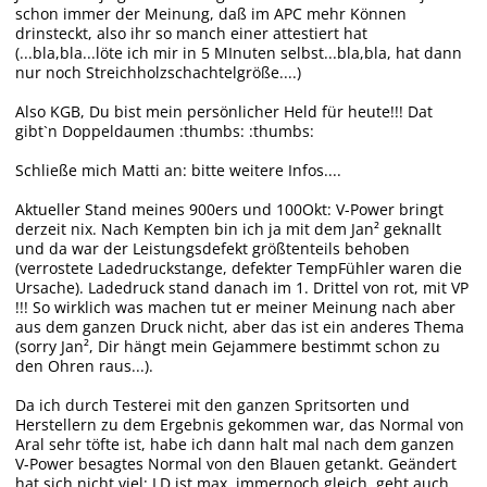
schon immer der Meinung, daß im APC mehr Können
drinsteckt, also ihr so manch einer attestiert hat
(...bla,bla...löte ich mir in 5 MInuten selbst...bla,bla, hat dann
nur noch Streichholzschachtelgröße....)
Also KGB, Du bist mein persönlicher Held für heute!!! Dat
gibt`n Doppeldaumen :thumbs: :thumbs:
Schließe mich Matti an: bitte weitere Infos....
Aktueller Stand meines 900ers und 100Okt: V-Power bringt
derzeit nix. Nach Kempten bin ich ja mit dem Jan² geknallt
und da war der Leistungsdefekt größtenteils behoben
(verrostete Ladedruckstange, defekter TempFühler waren die
Ursache). Ladedruck stand danach im 1. Drittel von rot, mit VP
!!! So wirklich was machen tut er meiner Meinung nach aber
aus dem ganzen Druck nicht, aber das ist ein anderes Thema
(sorry Jan², Dir hängt mein Gejammere bestimmt schon zu
den Ohren raus...).
Da ich durch Testerei mit den ganzen Spritsorten und
Herstellern zu dem Ergebnis gekommen war, das Normal von
Aral sehr töfte ist, habe ich dann halt mal nach dem ganzen
V-Power besagtes Normal von den Blauen getankt. Geändert
hat sich nicht viel: LD ist max. immernoch gleich, geht auch