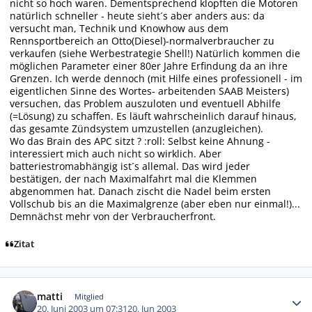
nicht so hoch waren. Dementsprechend klopften die Motoren
natürlich schneller - heute sieht´s aber anders aus: da
versucht man, Technik und Knowhow aus dem
Rennsportbereich an Otto(Diesel)-normalverbraucher zu
verkaufen (siehe Werbestrategie Shell!) Natürlich kommen die
möglichen Parameter einer 80er Jahre Erfindung da an ihre
Grenzen. Ich werde dennoch (mit Hilfe eines professionell - im
eigentlichen Sinne des Wortes- arbeitenden SAAB Meisters)
versuchen, das Problem auszuloten und eventuell Abhilfe
(=Lösung) zu schaffen. Es läuft wahrscheinlich darauf hinaus,
das gesamte Zündsystem umzustellen (anzugleichen).
Wo das Brain des APC sitzt ? :roll: Selbst keine Ahnung -
interessiert mich auch nicht so wirklich. Aber
batteriestromabhängig ist´s allemal. Das wird jeder
bestätigen, der nach Maximalfahrt mal die Klemmen
abgenommen hat. Danach zischt die Nadel beim ersten
Vollschub bis an die Maximalgrenze (aber eben nur einmal!)...
Demnächst mehr von der Verbraucherfront.
Zitat
Autor-Statistiken
matti
Mitglied
20. Juni 2003 um 07:31
20. Jun 2003