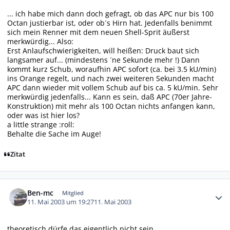
... ich habe mich dann doch gefragt, ob das APC nur bis 100
Octan justierbar ist, oder ob´s Hirn hat. Jedenfalls benimmt
sich mein Renner mit dem neuen Shell-Sprit äußerst
merkwürdig... Also:
Erst Anlaufschwierigkeiten, will heißen: Druck baut sich
langsamer auf... (mindestens ´ne Sekunde mehr !) Dann
kommt kurz Schub, woraufhin APC sofort (ca. bei 3.5 kU/min)
ins Orange regelt, und nach zwei weiteren Sekunden macht
APC dann wieder mit vollem Schub auf bis ca. 5 kU/min. Sehr
merkwürdig jedenfalls... Kann es sein, daß APC (70er Jahre-
Konstruktion) mit mehr als 100 Octan nichts anfangen kann,
oder was ist hier los?
a little strange :roll:
Behalte die Sache im Auge!
Zitat
Autor-Statistiken
Ben-mc
Mitglied
11. Mai 2003 um 19:27
11. Mai 2003
theoretisch dürfe das eigentlich nicht sein.