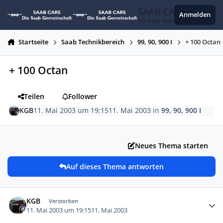
Zum Inhalt springen
SAAB CARS
Anmelden
Die Saab Gemeinschaft
Startseite
Saab Technikbereich
99, 90, 900 I
+ 100 Octan
+ 100 Octan
Teilen
Follower
KGB
11. Mai 2003 um 19:15
11. Mai 2003
in
99, 90, 900 I
Neues Thema starten
Auf dieses Thema antworten
Autor-Statistiken
KGB
Verstorben
11. Mai 2003 um 19:15
11. Mai 2003