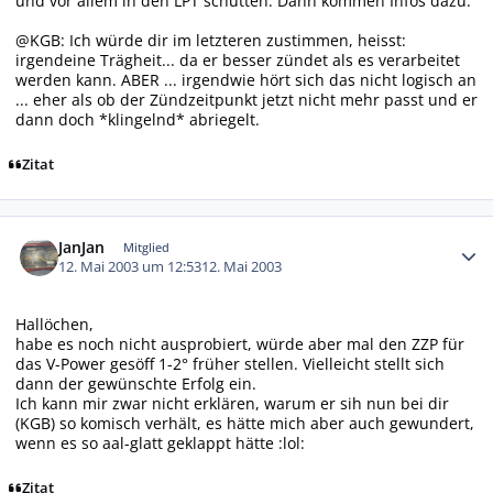
und vor allem in den LPT schütten. Dann kommen Infos dazu.
@KGB: Ich würde dir im letzteren zustimmen, heisst:
irgendeine Trägheit... da er besser zündet als es verarbeitet
werden kann. ABER ... irgendwie hört sich das nicht logisch an
... eher als ob der Zündzeitpunkt jetzt nicht mehr passt und er
dann doch *klingelnd* abriegelt.
Zitat
Autor-Statistiken
JanJan
Mitglied
12. Mai 2003 um 12:53
12. Mai 2003
Hallöchen,
habe es noch nicht ausprobiert, würde aber mal den ZZP für
das V-Power gesöff 1-2° früher stellen. Vielleicht stellt sich
dann der gewünschte Erfolg ein.
Ich kann mir zwar nicht erklären, warum er sih nun bei dir
(KGB) so komisch verhält, es hätte mich aber auch gewundert,
wenn es so aal-glatt geklappt hätte :lol:
Zitat