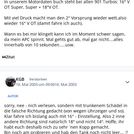
In unserem Motordaten buch steht bei allen 901 Turbos: 16° V
OT Super, Super + 18°V OT.
Mit viel Druck macht man den 2° Vorsprung wieder wett,also
wieder 16° V OT (damit fahre ich auch).
Wann es bei mir klingelt kann ich im Moment schwer sagen,
da mein APC spinnt. Mal gehts gut ab, mal gar nicht....alles
innerhalb von 10 sekunden.....usw.
Zitat
Autor-Statistiken
KGB
Verstorben
16. Mai 2003 um 09:06
16. Mai 2003
AUTOR
sorry, nee - nich verlesen, sondern mit trunkenem Schädel in
die falsche Richtung gedacht (von wegen Uhrzeiger und so).
Klar fahre ich bislang auch mit 16° - Einstellung. Also 2 inne
andere Richtung sind natürlich 18° und nicht 14°. Hoffe, ihr
habt euch deshalb nich zu sehr ´nen Kopp gemacht.
Bin noch am probieren und hab den Tank noch nicht leer... :?