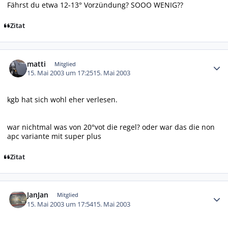
Fährst du etwa 12-13° Vorzündung? SOOO WENIG??
Zitat
Autor-Statistiken
matti
Mitglied
15. Mai 2003 um 17:25
15. Mai 2003
kgb hat sich wohl eher verlesen.
war nichtmal was von 20°vot die regel? oder war das die non
apc variante mit super plus
Zitat
Autor-Statistiken
JanJan
Mitglied
15. Mai 2003 um 17:54
15. Mai 2003