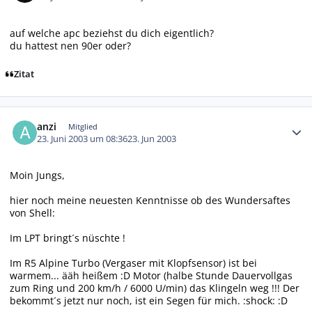
auf welche apc beziehst du dich eigentlich?
du hattest nen 90er oder?
Zitat
Autor-Statistiken
anzi
Mitglied
23. Juni 2003 um 08:36
23. Jun 2003
Moin Jungs,
hier noch meine neuesten Kenntnisse ob des Wundersaftes
von Shell:
Im LPT bringt´s nüschte !
Im R5 Alpine Turbo (Vergaser mit Klopfsensor) ist bei
warmem... ääh heißem :D Motor (halbe Stunde Dauervollgas
zum Ring und 200 km/h / 6000 U/min) das Klingeln weg !!! Der
bekommt´s jetzt nur noch, ist ein Segen für mich. :shock: :D