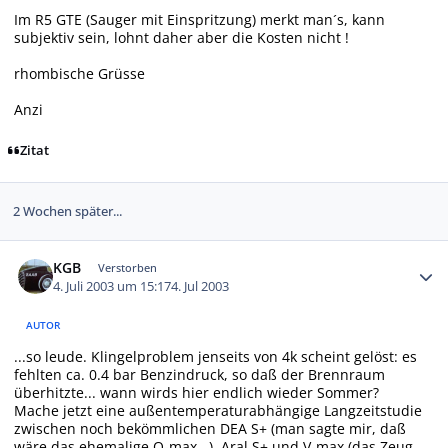
Im R5 GTE (Sauger mit Einspritzung) merkt man´s, kann
subjektiv sein, lohnt daher aber die Kosten nicht !
rhombische Grüsse
Anzi
Zitat
2 Wochen später...
Autor-Statistiken
KGB
Verstorben
4. Juli 2003 um 15:17
4. Jul 2003
AUTOR
...so leude. Klingelproblem jenseits von 4k scheint gelöst: es
fehlten ca. 0.4 bar Benzindruck, so daß der Brennraum
überhitzte... wann wirds hier endlich wieder Sommer?
Mache jetzt eine außentemperaturabhängige Langzeitstudie
zwischen noch bekömmlichen DEA S+ (man sagte mir, daß
wäre das ehemalige O-max...), Aral S+ und V-max (das Zeug