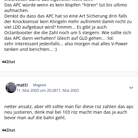
Das APC würde wenn es kein klopfen "hören" tut bis ultimo
aufmachen.
Denkst du dass das APC hat so eine Art Sicherung drin falls
der Knocksensor kein Klingeln mehr aufnimmt damit nicht zu
viel LDD aufgebaut wird? hmmm... Es gibt ja auch
Octanbooster die die Zahl noch um 5 steigern. Wie sollte sich
das APC dann verhalten? Gleich auf GLD gehen... :lol:
sehr interessant jedenfalls... also morgen mal alles V-Power
tanken und berichten... :)
Zitat
Autor-Statistiken
matti
Mitglied
11. Mai 2003 um 20:28
11. Mai 2003
netter ansatz, aber vllt sollte man für diese roz zahlen das apc
neu justieren, denk mal bei 103 roz macht man das ja auch
bevor man auf die bahn geht.
Zitat