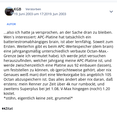
Autor-Statistiken
KGB
Verstorben
19. Juni 2003 um 17:20
19. Jun 2003
AUTOR
...also ich hatte ja versprochen, an der Sache dran zu bleiben.
Wen´s interessiert: APC-Platine hat tatsächlich ein
batteriestromabhängiges brain, ist aber lernfähig. Soweit zum
Ersten. Weiterhin gibt es beim APC-Wertespeicher (dem brain)
eine jahrgangsmäßig unterschiedlich verbaute Octan-Max.-
Grenze (wie ich vermutet habe). Ich werde jetzt versuchen
herauszufinden, welcher Jahrgang meine APC-Platine ist, und
werde zwischenzeitlich eine Platine aus 92 einbauen (lassen),
um feststellen zu können, ob (gerüchteweise gehört, aber nix
Genaues weiß man) dort eine Merkvorgabe bis angeblich 105
Octan abzuspeichern ist. Das alles ändert aber nix daran, daß
erstens: mein Renner zur Zeit über 4k nur rumbockt, und
zweitens Superplus bei Jet 1.08, V-Max hingegen (noch!) 1.20
kostet.
*stöhn, eigentlich keine zeit, grummel*
Zitat