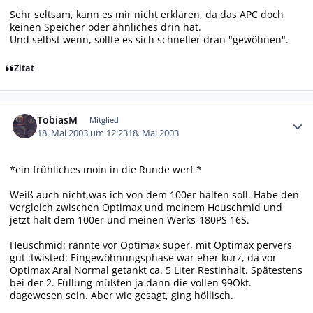
Sehr seltsam, kann es mir nicht erklären, da das APC doch
keinen Speicher oder ähnliches drin hat.
Und selbst wenn, sollte es sich schneller dran "gewöhnen".
Zitat
Autor-Statistiken
TobiasM
Mitglied
18. Mai 2003 um 12:23
18. Mai 2003
*ein frühliches moin in die Runde werf *
Weiß auch nicht,was ich von dem 100er halten soll. Habe den
Vergleich zwischen Optimax und meinem Heuschmid und
jetzt halt dem 100er und meinen Werks-180PS 16S.
Heuschmid: rannte vor Optimax super, mit Optimax pervers
gut :twisted: Eingewöhnungsphase war eher kurz, da vor
Optimax Aral Normal getankt ca. 5 Liter Restinhalt. Spätestens
bei der 2. Füllung müßten ja dann die vollen 99Okt.
dagewesen sein. Aber wie gesagt, ging höllisch.