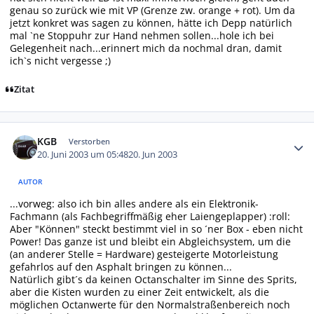
genau so zurück wie mit VP (Grenze zw. orange + rot). Um da
jetzt konkret was sagen zu können, hätte ich Depp natürlich
mal `ne Stoppuhr zur Hand nehmen sollen...hole ich bei
Gelegenheit nach...erinnert mich da nochmal dran, damit
ich`s nicht vergesse ;)
Zitat
Autor-Statistiken
KGB
Verstorben
20. Juni 2003 um 05:48
20. Jun 2003
AUTOR
...vorweg: also ich bin alles andere als ein Elektronik-
Fachmann (als Fachbegriffmäßig eher Laiengeplapper) :roll:
Aber "Können" steckt bestimmt viel in so ´ner Box - eben nicht
Power! Das ganze ist und bleibt ein Abgleichsystem, um die
(an anderer Stelle = Hardware) gesteigerte Motorleistung
gefahrlos auf den Asphalt bringen zu können...
Natürlich gibt´s da keinen Octanschalter im Sinne des Sprits,
aber die Kisten wurden zu einer Zeit entwickelt, als die
möglichen Octanwerte für den Normalstraßenbereich noch